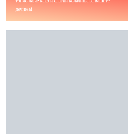
топло чајче како и слатки колачиња за вашите
дечиња!