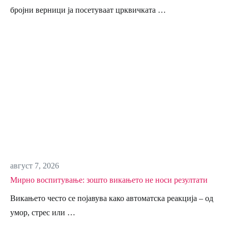
бројни верници ја посетуваат црквичката …
август 7, 2026
Мирно воспитување: зошто викањето не носи резултати
Викањето често се појавува како автоматска реакција – од
умор, стрес или …