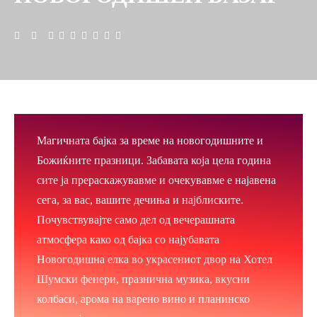
Магичната бајка за време на новогодишните и
Божиќните празници. Забавата која цела година
сите ја прераскажувавме и очекувавме е најавена
сега, за вас, вашите дечиња и најблиските.
Почувствувајте само дел од вечерашната
атмосфера како од бајка со најубавата
Новогодишна елка во украсениот двор на Хотел
Шумски фенери, празнична музика, вкусни
колбаси, арома на варено вино и планинско