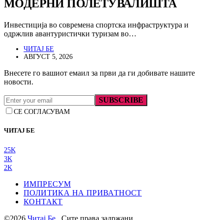
МОДЕРНИ ПОЛЕТУВАЛИШТА
Инвестиција во современа спортска инфраструктура и
одржлив авантуристички туризам во…
ЧИТАЈ БЕ
АВГУСТ 5, 2026
Внесете го вашиот емаил за први да ги добивате нашите
новости.
SUBSCRIBE
СЕ СОГЛАСУВАМ
ЧИТАЈ БЕ
25K
3K
2K
ИМПРЕСУМ
ПОЛИТИКА НА ПРИВАТНОСТ
КОНТАКТ
©2026
Читај Бе
. Сите права задржани.