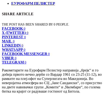
ЕУРОФАРМ ПЕЛИСТЕР
SHARE ARTICLE
THE POST HAS BEEN SHARED BY
0
PEOPLE.
FACEBOOK
0
X (TWITTER)
0
PINTEREST
0
MAIL
0
LINKEDIN
0
WHATSAPP
0
FACEBOOK MESSENGER
0
VIBER
0
TELEGRAM
0
Ракометарите на Еурофарм Пелистер направија „брејк“ и го
добија првото вечно дерби со Вардар 1961 со 23-25 (11-12), во
рамките на плеј-офот на Суперлигата во Македонија. Во
неверојатна атмосфера во СЦ „Јане Сандански“, со присуство
на двете навивачки групи „Комити“ и „Чкембари“, по голема
битка на крајот се радуваше гостинот од Битола.