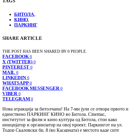
TAGS
БИТОЛА
,
КИНО
,
ПАРКИНГ
SHARE ARTICLE
THE POST HAS BEEN SHARED BY
0
PEOPLE.
FACEBOOK
0
X (TWITTER)
0
PINTEREST
0
MAIL
0
LINKEDIN
0
WHATSAPP
0
FACEBOOK MESSENGER
0
VIBER
0
TELEGRAM
0
Нова атракција за битолчани! На 7-ми јули се отвора првото и
единствено ПАРКИНГ КИНО во Битола. Cinemac,
институтот за филм и кино култура од Битола, стои како
иницијатор и организатор на овој проект. Паркингот на ул.
Тодор Скаловски бр. 8 (во Касарната) е местото каде сите