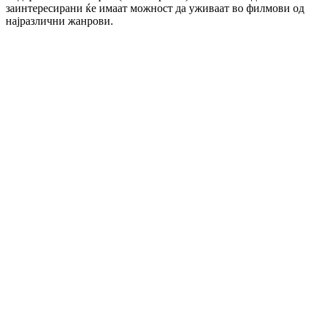
заинтересирани ќе имаат можност да уживаат во филмови од
најразлични жанрови.