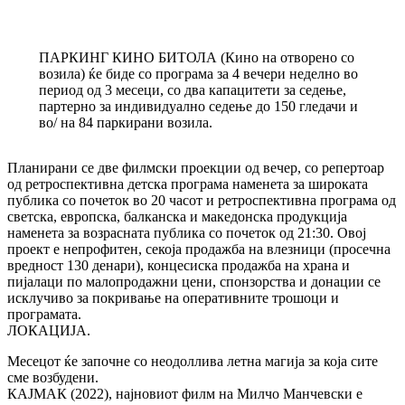
ПАРКИНГ КИНО БИТОЛА (Кино на отворено со
возила) ќе биде со програма за 4 вечери неделно во
период од 3 месеци, со два капацитети за седење,
партерно за индивидуално седење до 150 гледачи и
во/ на 84 паркирани возила.
Планирани се две филмски проекции од вечер, со репертоар
од ретроспективна детска програма наменета за широката
публика со почеток во 20 часот и ретроспективна програма од
светска, европска, балканска и македонска продукција
наменета за возрасната публика со почеток од 21:30. Овој
проект е непрофитен, секоја продажба на влезници (просечна
вредност 130 денари), концесиска продажба на храна и
пијалаци по малопродажни цени, спонзорства и донации се
исклучиво за покривање на оперативните трошоци и
програмата.
ЛОКАЦИЈА.
Месецот ќе започне со неодоллива летна магија за која сите
сме возбудени.
КАЈМАК (2022), најновиот филм на Милчо Манчевски е