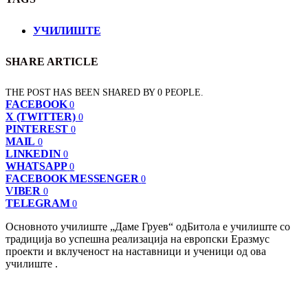
УЧИЛИШТЕ
SHARE ARTICLE
THE POST HAS BEEN SHARED BY
0
PEOPLE.
FACEBOOK
0
X (TWITTER)
0
PINTEREST
0
MAIL
0
LINKEDIN
0
WHATSAPP
0
FACEBOOK MESSENGER
0
VIBER
0
TELEGRAM
0
Основното училиште „Даме Груев“ одБитола е училиште со
традиција во успешна реализација на европски Еразмус
проекти и вклученост на наставници и ученици од ова
училиште .