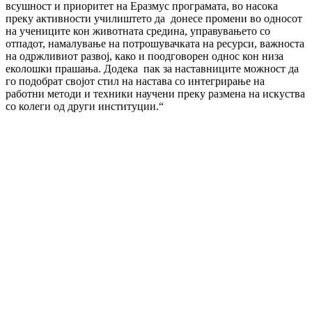
всушност и приоритет на Еразмус програмата, во насока
преку активности училиштето да донесе промени во односот
на учениците кон животната средина, управувањето со
отпадот, намалување на потрошувачката на ресурси, важноста
на одржливиот развој, како и поодговорен однос кон низа
еколошки прашања. Додека пак за наставниците можност да
го подобрат својот стил на настава со интегрирање на
работни методи и техники научени преку размена на искуства
со колеги од други институции.“