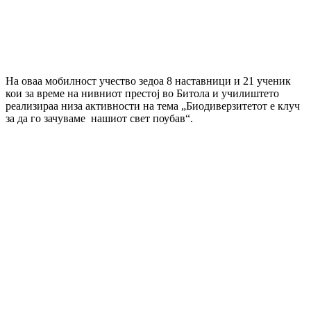
На оваа мобилност учество зедоа 8 наставници и 21 ученик
кои за време на нивниот престој во Битола и училиштето
реализираа низа активности на тема „Биодиверзитетот е клуч
за да го зачуваме нашиот свет поубав“.