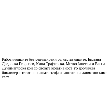
Работилниците беа реализирани од наставниците: Биљана
Додовска Георгиев, Кица Трајчевска, Митко Јанески и Весна
Дунимаглоска кои со својата креативност го доближаа
биодиверзитетот на нашата земја и заштита на животинскиот
свет .