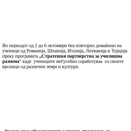
Во периодот од 2 до 6 октомври беа повторно домаќини на
ученици од Романија, Шпанија, Италија, Литванија и Турција
преку програмата
„Стратешки партнерства за училишна
размена
“ каде учениците меѓусебно соработуваа со своите
врсници од различни земји и култури.