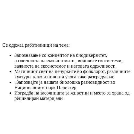
Се одржаа работилници на тема:
Запознавање со концептот на биодиверзитет,
различноста на екосистемите , видовите екосистеми,
важноста на екосистемот и неговата одржливост.
Магичниот свет на печурките во фолклорот, различните
култури како и нивната улога како разградувачи
„Запознајте ја нашата биолошка разновидност во
Националниот парк Пелистер
Изградба на засолништа за животни и место за храна од
рециклиран материјали