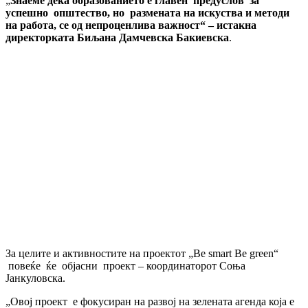
„
Знаеме дека о
бразованието е
главен
предуслов
за
у
с
пешно
општество
,
но
размената на искуства и методи
на работа, се од непроценлива важност“
– истакна
директорката Биљана Дамчевска Бакиевска
.
За целите и активностите на проектот „Be smart Be green“
повеќе ќе објасни проект – координаторот Соња
Јанкуловска.
„Овој проект е фокусиран на развој на зелената агенда која е