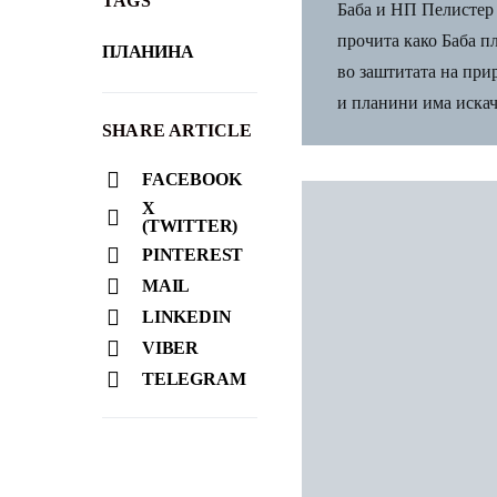
TAGS
Баба и НП Пелистер м
прочита како Баба п
ПЛАНИНА
во заштитата на при
и планини има искаче
SHARE ARTICLE
FACEBOOK
X
(TWITTER)
PINTEREST
MAIL
LINKEDIN
VIBER
TELEGRAM