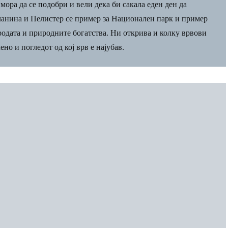
ора да се подобри и вели дека би сакала еден ден да
ланина и Пелистер се пример за Национален парк и пример
родата и природните богатства. Ни открива и колку врвови
но и погледот од кој врв е најубав.