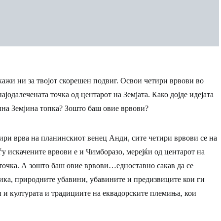
кажи ни за твојот скорешен подвиг. Освои четири врвови во
ајодалечената точка од центарот на Земјата. Како дојде идејата
вина Земјина топка? Зошто баш овие врвови?
тири врва на планинскиот венец
Анди
, сите четири врвови се на
ѓу искачените врвови е и
Чимборазо
, мерејќи од центарот на
 точка. А зошто баш овие врвови…едноставно сакав да се
ика, природните убавини, убавините и предизвиците кои ги
и и културата и традициите на еквадорските племиња, кои