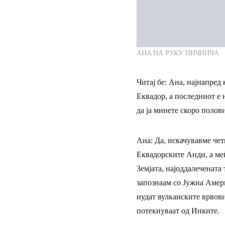
АНА НА РУКУ ПИЧИНЧА
Читај бе:
Ана, најнапред 
Еквадор, а последниот е н
да ја минете скоро поло
Ана:
Да, искачувавме че
Еквадорските Анди, а ме
Земјата, најоддалечената
запознаам со Јужна Амер
нудат вулканските врвов
потекнуваат од Инките.