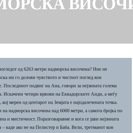
МОРСКА ВИСОЧ
 погледот од 6263 метри надморска височина? Ние не
вска ни го долови чувството и чистиот поглед кон
. Последниот подвиг на Ана, говори за нејзината голема
. Искачени четири врвови на Еквадорските Анди, а меѓу
, кој мерен од центарот на Земјата е најодалечената точка.
и на надморска височина над 6000 метри, а самота бројка по
на и мистичност. Поразговаравме и кога се јави нејзината
 – каде ако не на Пелистер и Баба. Вели, третманот кон