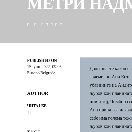
МЕТРИ НАД
PUBLISHED ON
15 јуни 2022, 09:05
Дали знаете каков е
Europe/Belgrade
знаеме, но Ана Коте
убавините на Андите
AUTHOR
љубов кон планината
нив и тој, Чимборазо
ЧИТАЈ БЕ
Ана првпат се искач
себе има голема тежи
љубов кон планината