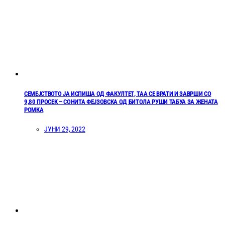
СЕМЕЈСТВОТО ЈА ИСПИША ОД ФАКУЛТЕТ, ТАА СЕ ВРАТИ И ЗАВРШИ СО
9,80 ПРОСЕК – СОНИТА ФЕЈЗОВСКА ОД БИТОЛА РУШИ ТАБУА ЗА ЖЕНАТА
РОМКА
ЈУНИ 29, 2022