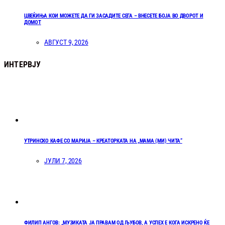
ЦВЕЌИЊА КОИ МОЖЕТЕ ДА ГИ ЗАСАДИТЕ СЕГА – ВНЕСЕТЕ БОЈА ВО ДВОРОТ И
ДОМОТ
АВГУСТ 9, 2026
ИНТЕРВЈУ
УТРИНСКО КАФЕ СО МАРИЈА – КРЕАТОРКАТА НА „МАМА (МИ) ЧИТА“
ЈУЛИ 7, 2026
ФИЛИП АНГОВ: „МУЗИКАТА ЈА ПРАВАМ ОД ЉУБОВ, А УСПЕХ Е КОГА ИСКРЕНО ЌЕ