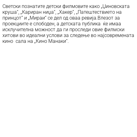
Светски познатите детски филмовите како „Џиновската
круша“, „Кариран ниџа“, „Хакер“, „Патештествието на
принцот“ и „Мираи“ се дел од оваа ревија.Влезот за
проекциите е слободен, а детската публика ќе имаа
исклучителна можност да ги проследи овие филмски
хитови во идеални услови за следење во најсовремената
кино сала на „Кино Манаки“.