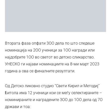
Втората фаза опфати 3ОО дела по што следеше
номинација на 2ОО ученици за 1ОО награди или
најдобрите 1ОО во светот во детско сликарство.
УНЕСКО ги најави номинациите на 8-ми март 2О23
година а ова се финалните резултати.
Од Детско ликовно студио “Свети Кирил и Методиј”
Битола има 12 ученици кои се меѓу селектираните –
номинираните и наградените 3ОО до 1ОО дела од 7О
држави и тоа: