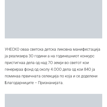
УНЕСКО оваа светска детска ликовна манифестација
ја реализира 3О години а на годинешниот конкурс
пристигнаа дела од над 7О земји во светот кои
генерираа фонд од околу 4.ООО дела од кои 84О ја
поминаа првичната селекција по која и се доделени
Благодарниците – Признанијата.