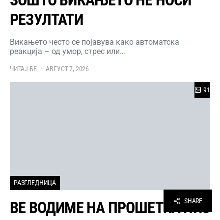
РЕЗУЛТАТИ
Викањето често се појавува како автоматска
реакција – од умор, стрес или…
ЧИТАЈ БЕ
АВГУСТ 7, 2026
91
РАЗГЛЕДНИЦА
SHARE
ВЕ ВОДИМЕ НА ПРОШЕТКА НИЗ