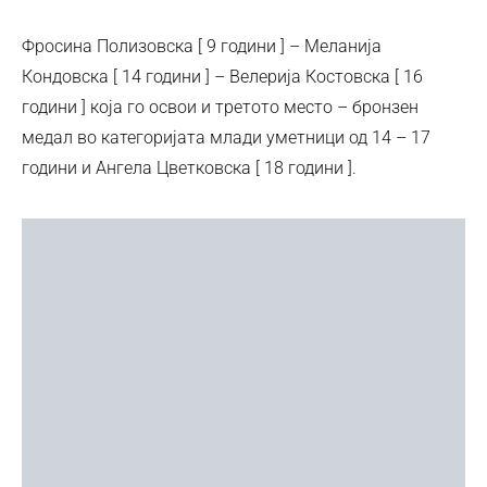
Фросина Полизовска [ 9 години ] – Меланија
Кондовска [ 14 години ] – Велерија Костовска [ 16
години ] која го освои и третото место – бронзен
медал во категоријата млади уметници од 14 – 17
години и Ангела Цветковска [ 18 години ].