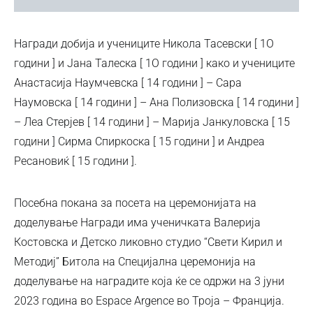
Награди добија и учениците Никола Тасевски [ 1O
години ] и Јана Талеска [ 1О години ] како и учениците
Анастасија Наумчевска [ 14 години ] – Сара
Наумовска [ 14 години ] – Ана Полизовска [ 14 години ]
– Леа Стерјев [ 14 години ] – Марија Јанкуловска [ 15
години ] Сирма Спиркоска [ 15 години ] и Андреа
Ресановиќ [ 15 години ].
Посебна покана за посета на церемонијата на
доделување Награди има ученичката Валерија
Костовска и Детско ликовно студио “Свети Кирил и
Методиј” Битола на Специјална церемонија на
доделување на наградите која ќе се одржи на 3 јуни
2023 година во Espace Argence во Троја – Франција.