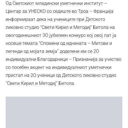
Од Светскиот младински уметнички институт –
Центар за УНЕСКО со седиште во Троа – Франција
информираат дека на учениците при Детското
ликовно студио “Свети Кирил и Методиј” Битола на
овогодинешниот 3О јубилеен конкурс кој овој пат ја
носеше темата “Спомени од иднината – Митови и
легенди од мојата земја” доделени им се 2О
индивидуални Благодарници – Признанија за учество
со посебен акцент на индивидуалниот уметнички
пристап на 2О ученици од Детското ликовно студио
“Свети Кирил и Методиј” Битола.