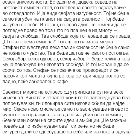
освен анксиозноста. Во еден миг, додека седеше на
неговиот омилен стол, го погледна своето одразување
во огледалото. И ја виде својата изгубеност. Тој не беше
само изгубен на планот на својата реалност. Тој беше
изгубен во себе. И тогаш, со слаб здив, се осмели да се
погледне право во тоа што го плашеше најмногу —
својата слобода. Таа слобода која го тераше да се праша,
„Што ако нема смисла?“ Тогаш, во најмала мерка,
Стефан почувствува дека таа анксиозност не беше само
непознато чувство. Таа беше дел од неговото постоење.
Секој збор, секој одговор, секој избор — беше тежина која
му ја покажуваше неговата слобода. И тој мораше да се
соочи со тоа. Стефан се повлече од прозорецот и се
насочи кон малата кујна во која остави чаша полна со
ладно, веќе заборавено кафе.
Свежиот мирис на еспресо од утринската рутина веќе
исчезнал. Вината и стравот коишто го запоседнуваа беа
попречувачки, ги блокираа сите негови обиди да најде
мир. Секое ново мислење само го засилуваше неговото
чувство на празнина, како да се изгубил во големиот,
безначаен океан на своите идеи и амбиции. „Не можам
повеќе да го избегнувам ова”- си рече, но не беше
сигурен дали се однесуваше на себе или на некоја одлука