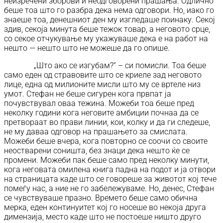
неизречени зборови и неодговорени прашања. Одлично
беше тоа што го разбра дека нема одговори. Но, иако го
знаеше тоа, денешниот ден му изгледаше поинаку. Секој
здив, секоја минута беше тежок товар, а неговото срце,
со секое отчукување му укажуваше дека е на работ на
нешто — нешто што не можеше да го опише.
„Што ако се изгубам?“ – си помисли. Тоа беше
само еден од стравовите што се криеле зад неговото
лице, една од милионите мисли што му се вртеле низ
умот. Стефан не беше сигурен кога првпат ја
почувствувал оваа тежина. Можеби тоа беше пред
неколку години кога неговите амбиции почнаа да се
претвораат во прави линии, кои, колку и да ги следеше,
не му даваа одговор на прашањето за смислата.
Можеби беше вчера, кога повторно се соочи со своите
неостварени соништа, без знаци дека нешто ќе се
промени. Можеби пак беше само пред неколку минути,
кога неговата омилена книга падна на подот и ја отвори
на страницата каде што се говореше за животот кој тече
помеѓу нас, а ние не го забележуваме. Но, денес, Стефан
се чувствуваше празно. Времето беше само обична
мерка, еден континуитет кој го носеше во некоја друга
димензија, место каде што не постоеше ништо друго