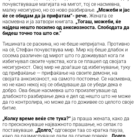
почувствуваше магијата на мигот, тој се насмевна,
малку несигурно, но со ново разбирање.
„Можеби и јас
ќе се обидам да ја прифатам”- рече.
Жената се
насмевна и ја затвори книгата.
„Тогаш, можеби, ќе
најдеш нешто посилно од анксиозноста. Слободата да
бидеш точно тоа што си.”
Тишината се раскина, но не беше непријатна. Противно
на сѐ, Стефан почувствува мир. Мир кој беше длабок и
сосема различен од мирот што го доживувал кога ги
избегнувал своите чувства, кога се плашел од својата
несигурност. Овој мир не доаѓаше од избегнување, туку
од прифаќање — прифаќање на своите демони, на
својата анксиозност, на самото постоење. Се насмевна,
но не како некој кој се обидуваше да се убеди дека е
добро. Ова беше насмевка што произлегуваше од
длабокото разбирање дека е дел од нешто што не може
да го контролира, но може да го доживее со целото своје
битие.
„Колку време веќе сте тука?“
ја праша жената, како да
го прескокнуваше најважното прашање, но сепак го
поставуваше.
„Долго,“
одговори таа со кратка пауза,
како да размислуваше дали да открие повеќе. „
Долго