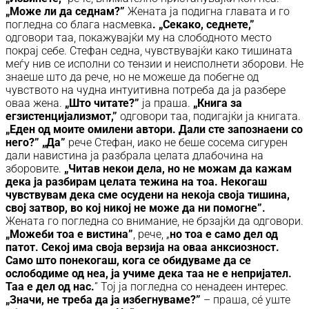
„Може ли да седнам?”
Жената ја подигна главата и го
погледна со блага насмевка
. „Секако, седнете,”
одговори таа, покажувајќи му на слободното место
покрај себе. Стефан седна, чувствувајќи како тишината
меѓу нив се исполни со тензии и неисполнети зборови. Не
знаеше што да рече, но не можеше да побегне од
чувството на чудна интуитивна потреба да ја разбере
оваа жена.
„Што читате?”
ја праша.
„Книга за
егзистенцијализмот,”
одговори таа, подигајќи ја книгата.
„Еден од моите омилени автори. Дали сте запознаени со
него?”
„Да”
рече Стефан, иако не беше сосема сигурен
дали навистина ја разбрала целата длабочина на
зборовите.
„Читав некои дела, но не можам да кажам
дека ја разбирам целата тежина на тоа. Некогаш
чувствувам дека сме осудени на некоја своја тишина,
свој затвор, во кој никој не може да ни помогне”.
Жената го погледна со внимание, не брзајќи да одговори.
„Можеби тоа е вистина”
, рече, „
но тоа е само дел од
патот. Секој има своја верзија на оваа анксиозност.
Само што понекогаш, кога се обидуваме да се
ослободиме од неа, ја учиме дека таа не е непријател.
Таа е дел од нас.
” Тој ја погледна со ненадеен интерес.
„Значи, не треба да ја избегнуваме?”
– праша, сé уште