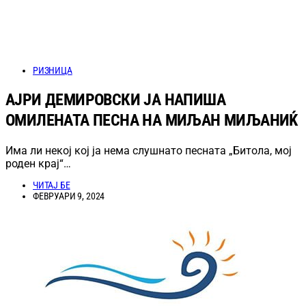
РИЗНИЦА
АЈРИ ДЕМИРОВСКИ ЈА НАПИША
ОМИЛЕНАТА ПЕСНА НА МИЉАН МИЉАНИЌ
Има ли некој кој ја нема слушнато песната „Битола, мој
роден крај“…
ЧИТАЈ БЕ
ФЕВРУАРИ 9, 2024