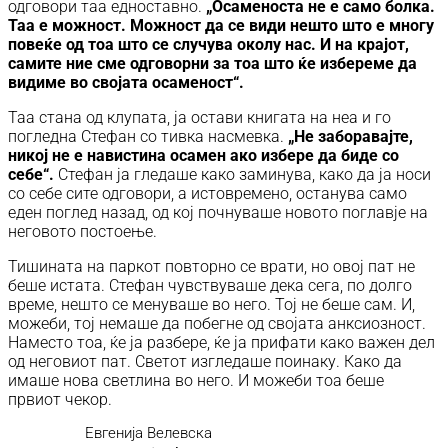
одговори таа едноставно.
„Осаменоста не е само болка.
Таа е можност. Можност да се види нешто што е многу
повеќе од тоа што се случува околу нас. И на крајот,
самите ние сме одговорни за тоа што ќе избереме да
видиме во својата осаменост“.
Таа стана од клупата, ја остави книгата на неа и го
погледна Стефан со тивка насмевка.
„Не заборавајте,
никој не е навистина осамен ако избере да биде со
себе“.
Стефан ја гледаше како заминува, како да ја носи
со себе сите одговори, а истовремено, останува само
еден поглед назад, од кој почнуваше новото поглавје на
неговото постоење.
Тишината на паркот повторно се врати, но овој пат не
беше истата. Стефан чувствуваше дека сега, по долго
време, нешто се менуваше во него. Тој не беше сам. И,
можеби, тој немаше да побегне од својата анксиозност.
Наместо тоа, ќе ја разбере, ќе ја прифати како важен дел
од неговиот пат. Светот изгледаше поинаку. Како да
имаше нова светлина во него. И можеби тоа беше
првиот чекор.
Евгенија Велевска