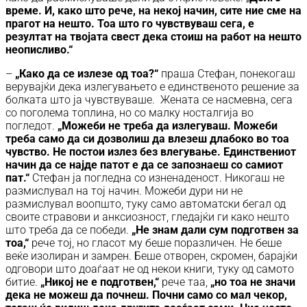
време. И, како што рече, на некој начин, сите ние сме на
прагот на нешто. Тоа што го чувствуваш сега, е
резултат на твојата свест дека стоиш на работ
на нешто
неописливо.“
–
„Како да се излезе од тоа?“
праша Стефан, понекогаш
верувајќи дека излегувањето е единственото решение за
болката што ја чувствуваше. Жената се насмевна, сега
со поголема топлина, но со малку носталгија во
погледот.
„Можеби не треба да излегуваш. Можеби
треба само да си дозволиш да влезеш длабоко во тоа
чувство. Не постои излез без влегување. Единствениот
начин да се најде патот е да се запознаеш со самиот
пат.“
Стефан ја погледна со изненаденост. Никогаш не
размислувал на тој начин. Можеби дури ни не
размислувал воопшто, туку само автоматски бегал од
своите стравови и анксиозност, гледајќи ги како нешто
што треба да се победи.
„Не знам дали сум подготвен за
тоа,“
рече тој, но гласот му беше поразличен. Не беше
веќе изолиран и замрен. Беше отворен, скромен, барајќи
одговори што доаѓаат не од некои книги, туку од самото
битие.
„Никој не е подготвен,“
рече таа,
„но тоа не значи
дека не можеш да почнеш. Почни само со мал чекор,