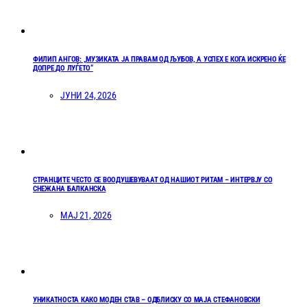
ФИЛИП АНГОВ: „МУЗИКАТА ЈА ПРАВАМ ОД ЉУБОВ, А УСПЕХ Е КОГА ИСКРЕНО ЌЕ
ДОПРЕ ДО ЛУЃЕТО“
ЈУНИ 24, 2026
СТРАНЦИТЕ ЧЕСТО СЕ ВООДУШЕВУВААТ ОД НАШИОТ РИТАМ – ИНТЕРВЈУ СО
СНЕЖАНА БАЛКАНСКА
МАЈ 21, 2026
УНИКАТНОСТА КАКО МОДЕН СТАВ – ОДБЛИСКУ СО МАЈА СТЕФАНОВСКИ