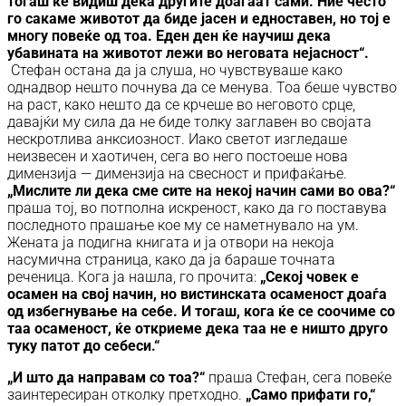
тогаш ќе видиш дека другите доаѓаат сами. Ние често
го сакаме животот да биде јасен и едноставен, но тој е
многу повеќе од тоа. Еден ден ќе научиш дека
убавината на животот лежи во неговата нејасност“.
Стефан остана да ја слуша, но чувствуваше како
однадвор нешто почнува да се менува. Тоа беше чувство
на раст, како нешто да се крчеше во неговото срце,
давајќи му сила да не биде толку заглавен во својата
нескротлива анксиозност. Иако светот изгледаше
неизвесен и хаотичен, сега во него постоеше нова
димензија — димензија на свесност и прифаќање.
„Мислите ли дека сме сите на некој начин сами во ова?“
праша тој, во потполна искреност, како да го поставува
последното прашање кое му се наметнувало на ум.
Жената ја подигна книгата и ја отвори на некоја
насумична страница, како да ја бараше точната
реченица. Кога ја нашла, го прочита:
„Секој човек е
осамен на свој начин, но вистинската осаменост доаѓа
од избегнување на себе. И тогаш, кога ќе се соочиме со
таа осаменост, ќе откриеме дека таа не е ништо друго
туку патот до себеси.“
„И што да направам со тоа?“
праша Стефан, сега повеќе
заинтересиран отколку претходно.
„Само прифати го,“