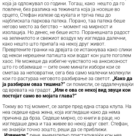
која ја одложувал со години. Тогаш, како нешто да го
повлече, без разлика на тежината која ја носеше во
срцето, Стефан излезе од куќата и тргна пеш до
најблиската паркова патека. Порано, таа патека беше
негово место за бегство – момент на мирност и
изолација. Но денес, не беше исто. Поранешната радост
на зеленилото и свежиот воздух му изгледаа далечни,
како нешто што припаѓа на некој друг живот.
Превртените гранки на дрвјата се истакнуваа како слики
од некои нерешени патишта кои водат кон уште поголем
хаос. Не можеше да избегне чувството на анксиозност
што го обземаше — сите оние минати избори кои се
сметаа за неповратни, сега беа само малечки молекули
кои го растураа неговото разбирање за светот.
„Како да
ја разбирам оваа тишина?”
си помисли, се оддалечувајќи
од вревата на градот.
„Или е ова се некој вид звуци кои
постојат само во мојата глава?”
Токму во тој момент, се запре пред една стара клупа. На
неа седеше една жена, која изгледаше како да нема
причина да брза. Седеше мирно, со книги в раце, но
изгледаше дека и таа живее во некој друг свет. Стефан,
не знаејќи точно зошто, реши да се приближи.
„Извинете,”
рече, внимателно пристапувајќи кон неа.