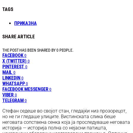
TAGS
ПРИКАЗНА
SHARE ARTICLE
THE POST HAS BEEN SHARED BY
0
PEOPLE.
FACEBOOK
0
X (TWITTER)
0
PINTEREST
0
MAIL
0
LINKEDIN
0
WHATSAPP
0
FACEBOOK MESSENGER
0
VIBER
0
TELEGRAM
0
Стефан седеше во својот стан, гледајќи низ прозорецот,
но не ги гледаше улиците. Вистинската слика беше
неговата сопствена сенка која ја проследуваше неговата
историја — историја полна со нејасни патишта,