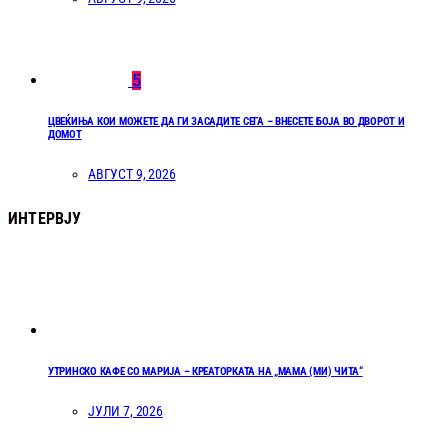
5
ЦВЕЌИЊА КОИ МОЖЕТЕ ДА ГИ ЗАСАДИТЕ СЕГА – ВНЕСЕТЕ БОЈА ВО ДВОРОТ И
ДОМОТ
АВГУСТ 9, 2026
ИНТЕРВЈУ
УТРИНСКО КАФЕ СО МАРИЈА – КРЕАТОРКАТА НА „МАМА (МИ) ЧИТА“
ЈУЛИ 7, 2026