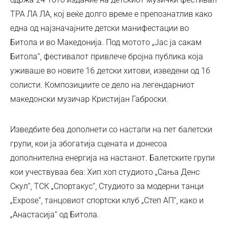
ТРА ЛА ЛА, кој веќе долго време е препознатлив како
една од најзначајните детски манифестации во
Битола и во Македонија. Под мотото „Јас ја сакам
Битола“, фестивалот привлече бројна публика која
уживаше во новите 16 детски хитови, изведени од 16
солисти. Композициите се дело на легендарниот
македонски музичар Кристијан Габроски.
Изведбите беа дополнети со настапи на пет балетски
групи, кои ја збогатија сцената и донесоа
дополнителна енергија на настанот. Балетските групи
кои учествуваа беа: Хип хоп студиото „Сања Денс
Скул“, ТСК „Спортакус“, Студиото за модерни танци
„Expose“, танцовиот спортски клуб „Степ АП“, како и
„Анастасија“ од Битола.