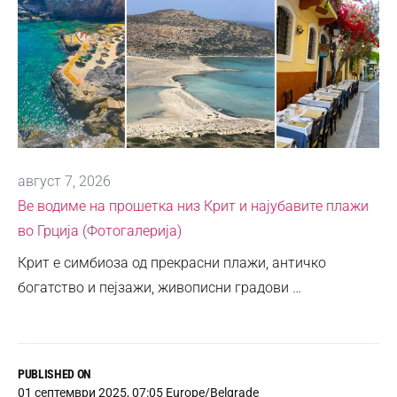
август 7, 2026
Ве водиме на прошетка низ Крит и најубавите плажи
во Грција (Фотогалерија)
Крит е симбиоза од прекрасни плажи, античко
богатство и пејзажи, живописни градови …
PUBLISHED ON
01 септември 2025, 07:05 Europe/Belgrade