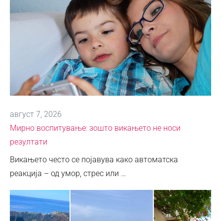
август 7, 2026
Мирно воспитување: зошто викањето не носи
резултати
Викањето често се појавува како автоматска
реакција – од умор, стрес или …