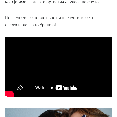
која ја има главната артистичка улога во спотот.
Погледнете го новиот спот и препуштете се на
свежата летна вибрација!