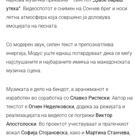
утеха“
. Видеоспотот е снимен на Сончев брег и носи
летна атмосфера која совршено ја доловува
емоцијата на песната.
Со модерен звук, силен текст и препознатлива
енергија, Модус уште еднаш потврдуваат дека се меѓу
најслушаните и најбараните имиња на македонската
музичка сцена.
Музиката е дело на бендот, а аранжманот е
изработен во соработка со
Славко Ристески
. Автор на
текстот е
Огнен Неделковски
, додека за режијата и
реализацијата на видеото се погрижи
Виктор
Апостолоски
. Во проектот учествуваат и пратечкиот
вокал
Софија Стојановска
, како и
Мартина Станчева
,