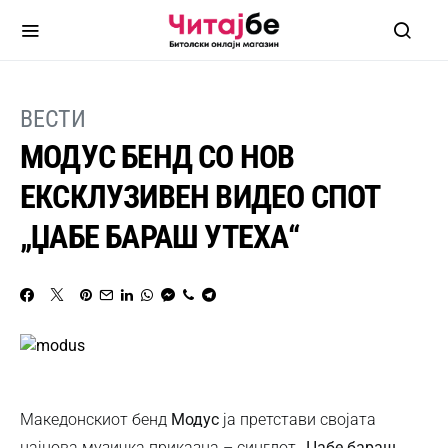
ВЕСТИ
МОДУС БЕНД СО НОВ
ЕКСКЛУЗИВЕН ВИДЕО СПОТ
„ЏАБЕ БАРАШ УТЕХА“
Македонскиот бенд
Модус
ја претстави својата
најнова музичка приказна – синглот
„Џабе бараш