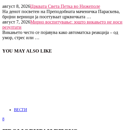
август 8, 2026
Црквата Света Петка во Нижеполе
На денот посветен на Преподобната маченичка Параскева,
бројни верници ја посетуваат црквичката …
август 7, 2026
Мирно воспитување: зошто викањето не носи
резултати
Викањето често се појавува како автоматска реакција – од
умор, стрес или …
YOU MAY ALSO LIKE
ВЕСТИ
8