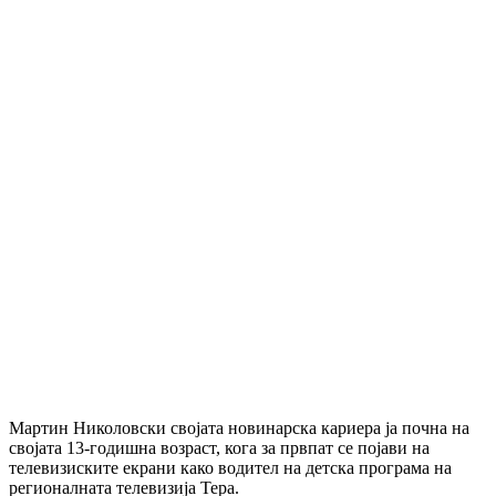
Мартин Николовски својата новинарска кариера ја почна на
својата 13-годишна возраст, кога за првпат се појави на
телевизиските екрани како водител на детска програма на
регионалната телевизија Тера.