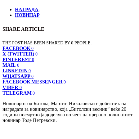
НАГРАДА
,
НОВИНАР
SHARE ARTICLE
THE POST HAS BEEN SHARED BY
0
PEOPLE.
FACEBOOK
0
X (TWITTER)
0
PINTEREST
0
MAIL
0
LINKEDIN
0
WHATSAPP
0
FACEBOOK MESSENGER
0
VIBER
0
TELEGRAM
0
Новинарот од Битола, Мартин Николовски е добитник на
наградата за новинарство, која „Битолски весник“ веќе 20
години посмртно ја доделува во чест на прерано починатиот
новинар Тоде Петревски.