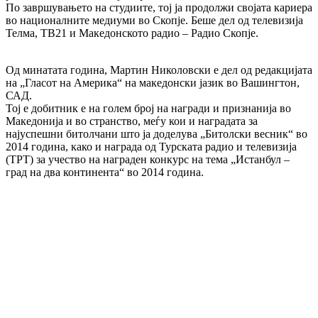
По завршувањето на студиите, тој ја продолжи својата кариера
во националните медиуми во Скопје. Беше дел од телевизија
Телма, ТВ21 и Македонското радио – Радио Скопје.
Од минатата година, Мартин Николовски е дел од редакцијата
на „Гласот на Америка“ на македонски јазик во Вашингтон,
САД.
Тој е добитник е на голем број на награди и признанија во
Македонија и во странство, меѓу кои и наградата за
најуспешни битолчани што ја доделува „Битолски весник“ во
2014 година, како и награда од Турската радио и телевизија
(ТРТ) за учество на награден конкурс на тема „Истанбул –
град на два континента“ во 2014 година.