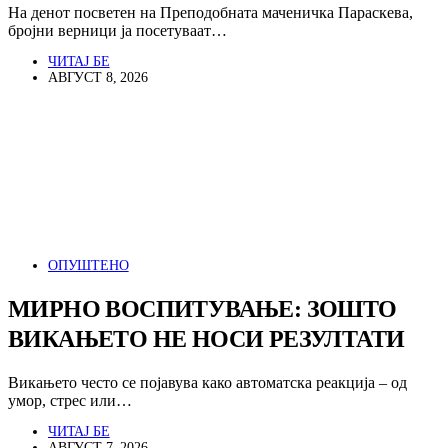
На денот посветен на Преподобната маченичка Параскева,
бројни верници ја посетуваат…
ЧИТАЈ БЕ
АВГУСТ 8, 2026
ОПУШТЕНО
МИРНО ВОСПИТУВАЊЕ: ЗОШТО
ВИКАЊЕТО НЕ НОСИ РЕЗУЛТАТИ
Викањето често се појавува како автоматска реакција – од
умор, стрес или…
ЧИТАЈ БЕ
АВГУСТ 7, 2026