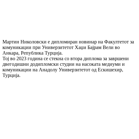
Мартин Николовски е дипломиран новинар на Факултетот за
комуникации при Универзитетот Хаџи Бајрам Вели во
Анкара, Република Турција.
Тој во 2023 година се стекна со втора диплома за завршени
двегодишни додипломски студии на насоката медиуми и
комуникации на Анадолу Универзитетот од Ескишехир,
Турција.