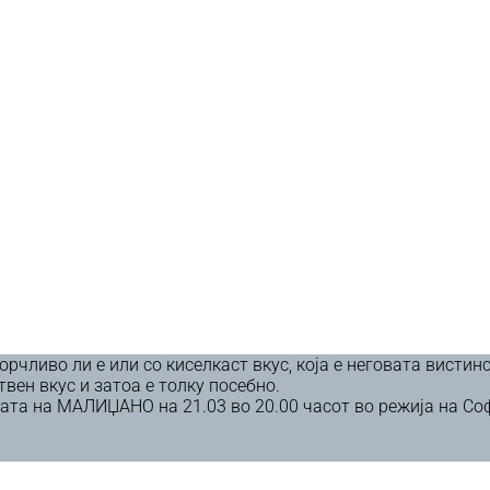
ливо ли е или со киселкаст вкус, која е неговата вистинс
ен вкус и затоа е толку посебно.
ата на МАЛИЏАНО на 21.03 во 20.00 часот во режија на Софи