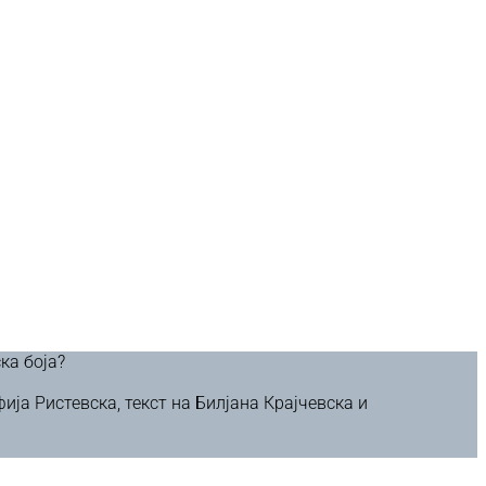
ка боја?
ја Ристевска, текст на Билјана Крајчевска и