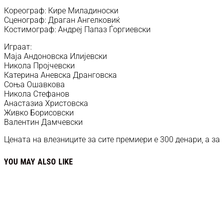
Кореограф: Кире Миладиноски
Сценограф: Драган Ангелковиќ
Костимограф: Андреј Папаз Ѓоргиевски
Играат:
Маја Андоновска Илијевски
Никола Пројчевски
Катерина Аневска Дранговска
Соња Ошавкова
Никола Стефанов
Анастазиа Христовска
Живко Борисовски
Валентин Дамчевски
Цената на влезниците за сите премиери е 300 денари, а за
YOU MAY ALSO LIKE