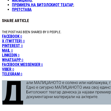
МАЛИЏАНО
,
ПРЕМИЕРА НА БИТОЛСКИОТ ТЕАТАР
,
ПРЕТСТАВА
SHARE ARTICLE
THE POST HAS BEEN SHARED BY
0
PEOPLE.
FACEBOOK
0
X (TWITTER)
0
PINTEREST
0
MAIL
0
LINKEDIN
0
WHATSAPP
0
FACEBOOK MESSENGER
0
VIBER
0
TELEGRAM
0
Д
али МАЛИЏАНОТО е солено или наблажува, горч
Едно е сигурно МАЛИЏАНОТО има свој единств
Битолскиот театар денеска ја најави премиер
документарни материјали на актерите.