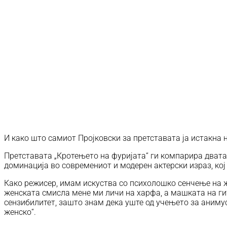
И како што самиот Пројковски за претставата ја истакна 
Претставата „Кротењето на фуријата“ ги компарира двата
доминација во современиот и модерен актерски израз, кој
Како режисер, имам искуства со психолошко сенчење на ж
женската смисла мене ми личи на харфа, а машката на гит
сензибилитет, зашто знам дека уште од учењето за анимус
женско“.