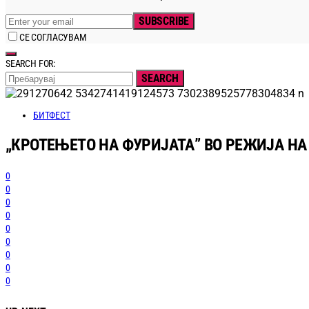
SUBSCRIBE
СЕ СОГЛАСУВАМ
SEARCH FOR:
SEARCH
БИТФЕСТ
„КРОТЕЊЕТО НА ФУРИЈАТА” ВО РЕЖИЈА Н
0
0
0
0
0
0
0
0
0