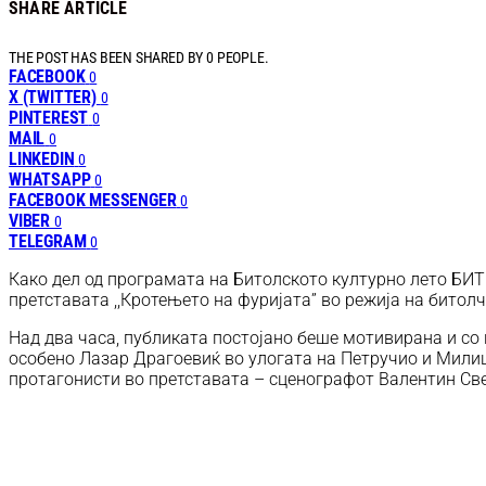
SHARE ARTICLE
THE POST HAS BEEN SHARED BY
0
PEOPLE.
FACEBOOK
0
X (TWITTER)
0
PINTEREST
0
MAIL
0
LINKEDIN
0
WHATSAPP
0
FACEBOOK MESSENGER
0
VIBER
0
TELEGRAM
0
Како дел од програмата на Битолското културно лето БИТ
претставата ,,Кротењето на фуријата” во режија на битолч
Над два часа, публиката постојано беше мотивирана и со 
особено Лазар Драгоевиќ во улогата на Петручио и Милица
протагонисти во претставата – сценографот Валентин Све