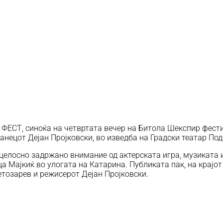
 ФЕСТ, синоќа на четвртата вечер на Битола Шекспир фести
анецот Дејан Пројковски, во изведба на Градски театар Под
целосно задржано внимание од актерската игра, музиката и 
 Мајкиќ во улогата на Катарина. Публиката пак, на крајот 
тозарев и режисерот Дејан Пројковски.