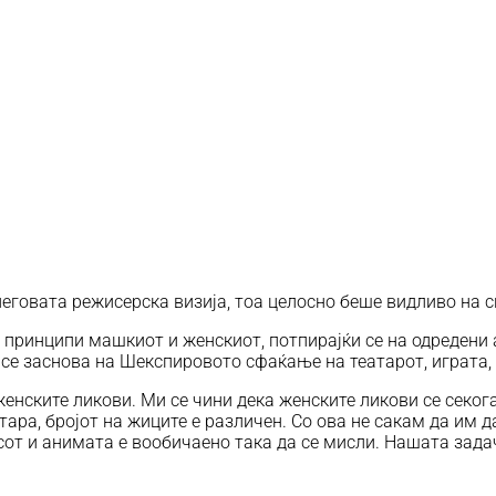
неговата режисерска визија, тоа целосно беше видливо на с
 принципи машкиот и женскиот, потпирајќи се на одредени
 се заснова на Шекспировото сфаќање на театарот, играта,
енските ликови. Ми се чини дека женските ликови се секо
ара, бројот на жиците е различен. Со ова не сакам да им 
от и анимата е вообичаено така да се мисли. Нашата задач