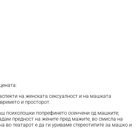
цената:
 аспекти на женската сексуалност и на машката
 времето и просторот.
гаш психолошки попрефинето осенчени од машките;
дадам предност на жените пред мажите, во смисла на
а во театарот е да ги уриваме стереотипите за машко и