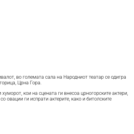
валот, во големата сала на Народниот театар се одигра
горица, Црна Гора.
хуморот, кои на сцената ги внесоа црногорските актери,
со овации ги испрати актерите, како и битолските