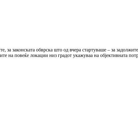
ите, за законската обврска што од вчера стартуваше – за задолжит
е на повеќе локации низ градот укажуваа на објективната потре