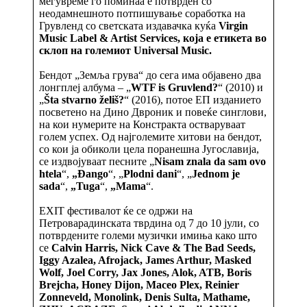
меѓувреме го поминаа е потврден со
неодамнешното потпишување соработка на
Грувленд со светската издавачка куќа
Virgin
Music Label & Artist Services,
која е етикета во
склоп на големиот
Universal Music.
Бендот „Земља грува“ до сега има објавено два
лонгплеј албума – „
WTF is Gruvlend?
“ (2010) и
„
Šta stvarno želiš?
“ (2016), потое ЕП изданието
посветено на Дино Двроник и повеќе синглови,
на кои нумерите на Констракта остваруваат
голем успех. Од најголемите хитови на бендот,
со кои ја обиколи цела поранешна Југославија,
се издвојуваат песните „
Nisam znala da sam ovo
htela
“,
„Đango
“, „
Plodni dani
“, „
Jednom je
sada
“,
„Tuga
“,
„Mama
“.
EXIT фестивалот ќе се одржи на
Петроварадинската тврдина од 7 до 10 јули, со
потврдените големи музички имиња како што
се
Calvin Harris, Nick Cave & The Bad Seeds,
Iggy Azalea, Afrojack, James Arthur, Masked
Wolf, Joel Corry, Jax Jones, Alok, ATB, Boris
Brejcha, Honey Dijon, Maceo Plex, Reinier
Zonneveld, Monolink, Denis Sulta, Mathame,