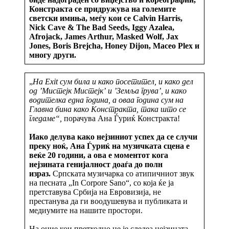
Констракта се придружува на големите
светски имиња, меѓу кои се Calvin Harris,
Nick Cave & The Bad Seeds, Iggy Azalea,
Afrojack, James Arthur, Masked Wolf, Jax
Jones, Boris Brejcha, Honey Dijon, Maceo Plex и
многу други.
„
На
Exit
сум била и како посетител, и како дел
од ’Мистејк Мистејк’
и ’Земља грува’, и како
водителка една година, а оваа година сум на
Главна бина како Констракта, така што се
гледаме“,
порачува Ана Ѓуриќ Констракта!
Иако делува како нејзиниот успех да се случи
преку ноќ, Ана Ѓуриќ на музичката сцена е
веќе 20 години, а ова е моментот кога
нејзината генијалност доаѓа до полн
израз.
Српската музичарка со атипичниот звук
на песната „In Corpore Sano“, со која ќе ја
претставува Србија на Евровизија, не
престанува да ги воодушевува и публиката и
медиумите на нашите простори.
На оние кои претходно не је следеа нејзината