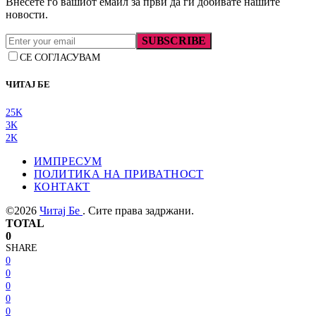
Внесете го вашиот емаил за први да ги добивате нашите
новости.
SUBSCRIBE
СЕ СОГЛАСУВАМ
ЧИТАЈ БЕ
25K
3K
2K
ИМПРЕСУМ
ПОЛИТИКА НА ПРИВАТНОСТ
КОНТАКТ
©2026
Читај Бе
. Сите права задржани.
TOTAL
0
SHARE
0
0
0
0
0