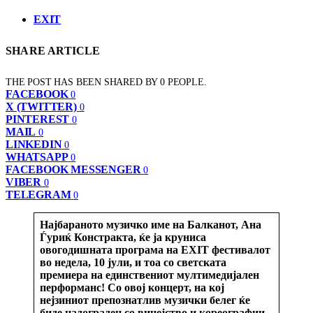
EXIT
SHARE ARTICLE
THE POST HAS BEEN SHARED BY
0
PEOPLE.
FACEBOOK
0
X (TWITTER)
0
PINTEREST
0
MAIL
0
LINKEDIN
0
WHATSAPP
0
FACEBOOK MESSENGER
0
VIBER
0
TELEGRAM
0
Најбараното музичко име на Балканот, Ана
Ѓуриќ Констракта, ќе ја круниса
овогодишната програма на EXIT фестивалот
во недела, 10 јули, и тоа со светската
премиера на единствениот мултимедијален
перформанс! Со овој концерт, на кој
нејзиниот препознатлив музички белег ќе
биде надограден со виџејство и кореографии,