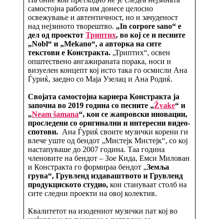
самостојна работа им донесе целосно
освежување и автентичност, но и зачуденост
над нејзиното творештво.
„In corpore sano“
е
дел од проектот
Триптих
,
во кој се и песните
„Nobl“
и
„Mekano“,
а авторка на сите
текстови е Констракта
.
„Триптих“, освен
општествено ангажираната порака, носи и
визуелен концепт кој исто така го осмисли Ана
Ѓуриќ, заедно со Маја Узелац и Ана Родиќ.
Својата самостојна кариера Констракта ја
започна во 2019 година со песните
„
Žvake
“
и
„
Neam šamana
“,
кои се жанровски иновации,
проследени со оригинални и интересни видео-
спотови.
Ана Ѓуриќ своите музички корени ги
влече уште од бендот „Мистејк Мистејк“, со кој
настапуваше до 2007 година. Таа година
членовите на бендот – Зое Кида, Емси Милован
и Констракта го формираа бендот „
Земља
грува“
,
Грувленд издаваштвото и Грувленд
продукциското студио,
кои стануваат столб на
сите следни проекти на овој колектив.
Квалитетот на изодениот музички пат кој во