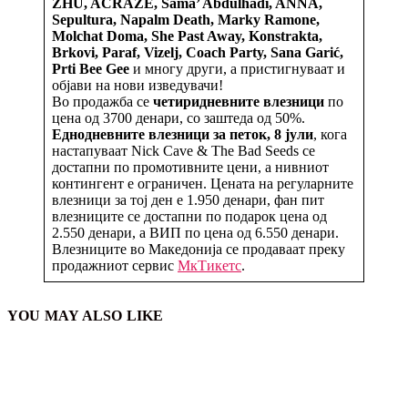
ZHU, ACRAZE, Sama’ Abdulhadi, ANNA,
Sepultura, Napalm Death, Marky Ramone,
Molchat Doma, She Past Away,
Konstrakta
,
Brkovi, Paraf, Vizelj, Coach Party, Sana Garić,
Prti Bee Gee
и многу други, а пристигнуваат и
објави на нови изведувачи!
Во продажба се
четиридневните влезници
по
цена од 3700 денари, со заштеда од 50%.
Еднодневните влезници за петок, 8 јули
, кога
настапуваат Nick Cave & The Bad Seeds се
достапни по промотивните цени, а нивниот
контингент е ограничен. Цената на регуларните
влезници за тој ден е 1.950 денари, фан пит
влезниците се достапни по подарок цена од
2.550 денари, а ВИП по цена од 6.550 денари.
Влезниците во Македонија се продаваат преку
продажниот сервис
МкТикетс
.
YOU MAY ALSO LIKE