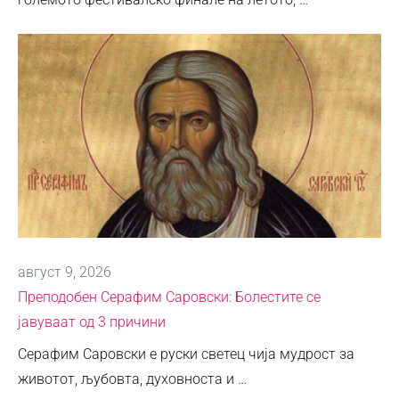
август 9, 2026
Преподобен Серафим Саровски: Болестите се
јавуваат од 3 причини
Серафим Саровски е руски светец чија мудрост за
животот, љубовта, духовноста и …