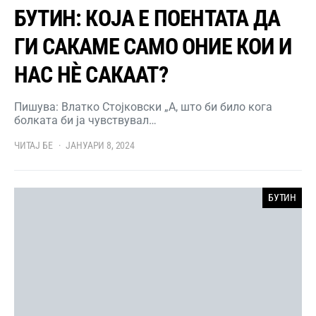
БУТИН: КОЈА Е ПОЕНТАТА ДА
ГИ САКАМЕ САМО ОНИЕ КОИ И
НАС НЀ САКААТ?
Пишува: Влатко Стојковски „А, што би било кога
болката би ја чувствувал…
ЧИТАЈ БЕ
ЈАНУАРИ 8, 2024
БУТИН