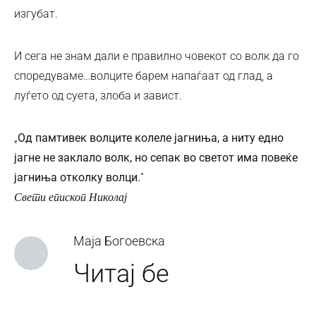
изгубат.
И сега не знам дали е правилно човекот со волк да го
споредуваме…волците барем напаѓаат од глад, а
луѓето од суета, злоба и завист.
„
Од памтивек волците колеле јагниња, а ниту едно
јагне не заклало волк, но сепак во светот има повеќе
јагниња отколку волци.
“
Свети епископ Николај
Маја Богоевска
Читај бе