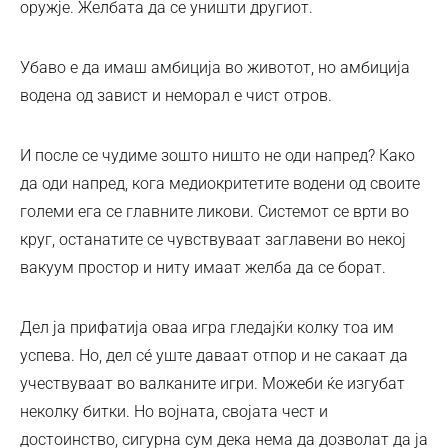
оружје. Желбата да се уништи другиот.
Убаво е да имаш амбиција во животот, но амбиција
водена од завист и неморал е чист отров.
И после се чудиме зошто ништо не оди напред? Како
да оди напред, кога медиокритетите водени од своите
големи ега се главните ликови. Системот се врти во
круг, останатите се чувствуваат заглавени во некој
вакуум простор и ниту имаат желба да се борат.
Дел ја прифатија оваа игра гледајќи колку тоа им
успева. Но, дел сé уште даваат отпор и не сакаат да
учествуваат во валканите игри. Можеби ќе изгубат
неколку битки. Но војната, својата чест и
достоинство, сигурна сум дека нема да дозволат да ја