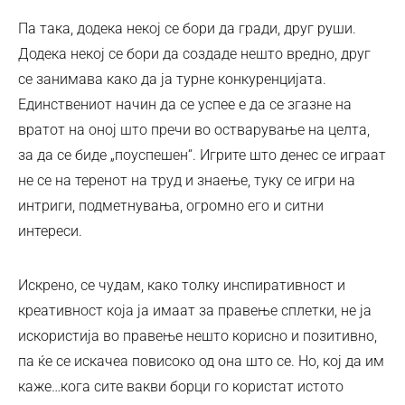
Па така, додека некој се бори да гради, друг руши.
Додека некој се бори да создаде нешто вредно, друг
се занимава како да ја турне конкуренцијата.
Единствениот начин да се успее е да се згазне на
вратот на оној што пречи во остварување на целта,
за да се биде „поуспешен“. Игрите што денес се играат
не се на теренот на труд и знаење, туку се игри на
интриги, подметнувања, огромно его и ситни
интереси.
Искрено, се чудам, како толку инспиративност и
креативност која ја имаат за правење сплетки, не ја
искористија во правење нешто корисно и позитивно,
па ќе се искачеа повисоко од она што се. Но, кој да им
каже…кога сите вакви борци го користат истото