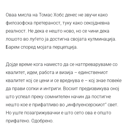
Оваа мисла на Томас Хобс денес не звучи како
филозофска претераност, туку како секојдневна
реалност. Не дека е нешто ново, но се чини дека
лошото во луѓето ја достигнa својата кулминација.
Барем според мојата перцепција.
Дојде време кога наместо да се натпреваруваме со
квалитет, идеи, работа и визија – единствениот
квалитет кој се цени и се вреднува е – кој знае повеќе
да прави сопки и интриги. Восхит предизвикува оној
што успеал преку сомнителен начин да постигне
нешто кое е прифатливо во „инфлуенсерскиот“ свет.
Но уште позагрижувачки е што сето ова е општо
прифатено. Одобрено.