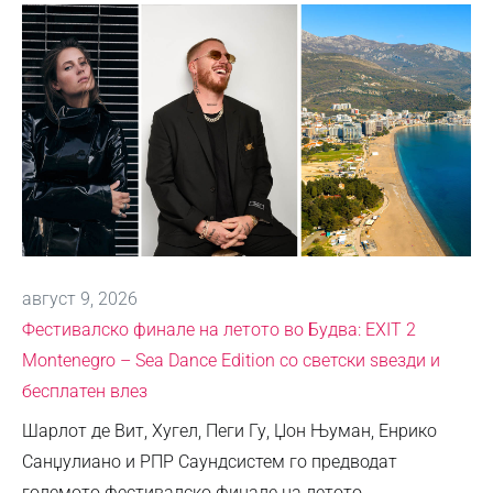
август 9, 2026
Фестивалско финале на летото во Будва: EXIT 2
Montenegro – Sea Dance Edition со светски ѕвезди и
бесплатен влез
Шарлот де Вит, Хугел, Пеги Гу, Џон Њуман, Енрико
Санџулиано и РПР Саундсистем го предводат
големото фестивалско финале на летото, …