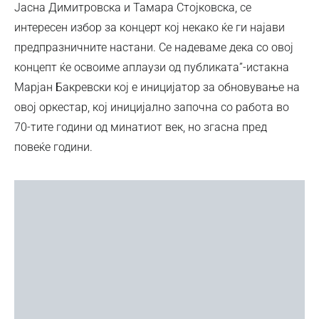
Јасна Димитровска и Тамара Стојковска, се
интересен избор за концерт кој некако ќе ги најави
предпразничните настани. Се надеваме дека со овој
концепт ќе освоиме аплаузи од публиката”-истакна
Марјан Бакревски кој е иницијатор за обновување на
овој оркестар, кој иницијално започна со работа во
70-тите години од минатиот век, но згасна пред
повеќе години.