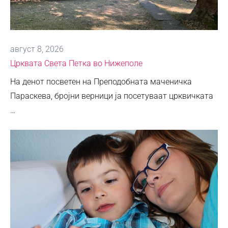
август 8, 2026
Црквата Света Петка во Нижеполе
На денот посветен на Преподобната маченичка
Параскева, бројни верници ја посетуваат црквичката
…