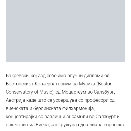
Бакревски, кој зад себе има звучни дипломи од
Бостонскиот Конзерваториум за Музика (Boston
Conservatory of Music), од Моцартеум во Салзбург,
Австрија каде што се усовршува со професори од
виенската и берлинската филхармонија,
концертирајќи со различни ансамбли во Салзбург и
оркестри низ Виена, заокружува една лична европска