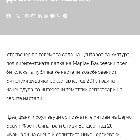
Утревечер во големата сала на Центарот за култура,
под диригентската палка на Марјан Бакревски пред
битолската публика ќе настапи возобновениот
Битолски дувачки оркестар кој од 2015 година
изненадува со интересни тематски репертоари на
своите настапи.
„Џез, фанк и соул звуци со познатите хитови на Џејмс
Браун, Френк Синатра и Стиви Вондер, над 20
музичари на сцена и солистите Нико Ѓоргиевски,