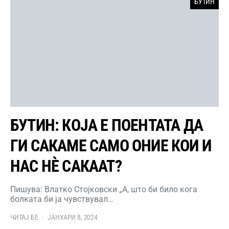
БУТИН
БУТИН: КОЈА Е ПОЕНТАТА ДА
ГИ САКАМЕ САМО ОНИЕ КОИ И
НАС НЀ САКААТ?
Пишува: Влатко Стојковски „А, што би било кога
болката би ја чувствувал…
ЧИТАЈ БЕ
ЈАНУАРИ 8, 2024