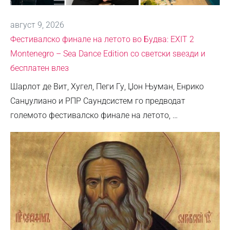
август 9, 2026
Фестивалско финале на летото во Будва: EXIT 2
Montenegro – Sea Dance Edition со светски ѕвезди и
бесплатен влез
Шарлот де Вит, Хугел, Пеги Гу, Џон Њуман, Енрико
Санџулиано и РПР Саундсистем го предводат
големото фестивалско финале на летото, …