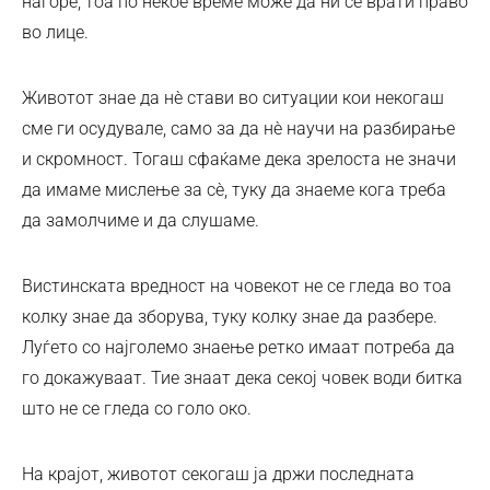
нагоре, тоа по некое време може да ни се врати право
во лице.
Животот знае да нè стави во ситуации кои некогаш
сме ги осудувале, само за да нè научи на разбирање
и скромност. Тогаш сфаќаме дека зрелоста не значи
да имаме мислење за сè, туку да знаеме кога треба
да замолчиме и да слушаме.
Вистинската вредност на човекот не се гледа во тоа
колку знае да зборува, туку колку знае да разбере.
Луѓето со најголемо знаење ретко имаат потреба да
го докажуваат. Тие знаат дека секој човек води битка
што не се гледа со голо око.
На крајот, животот секогаш ја држи последната