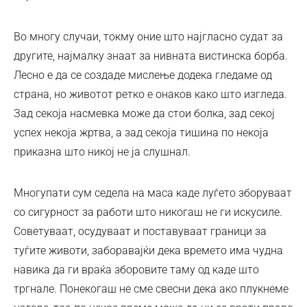
Во многу случаи, токму оние што најгласно судат за
другите, најмалку знаат за нивната вистинска борба.
Лесно е да се создаде мислење додека гледаме од
страна, но животот ретко е онаков како што изгледа.
Зад секоја насмевка може да стои болка, зад секој
успех некоја жртва, а зад секоја тишина по некоја
приказна што никој не ја слушнал.
Многупати сум седела на маса каде луѓето зборуваат
со сигурност за работи што никогаш не ги искусиле.
Советуваат, осудуваат и поставуваат граници за
туѓите животи, заборавајќи дека времето има чудна
навика да ги враќа зборовите таму од каде што
тргнале. Понекогаш не сме свесни дека ако плукнеме