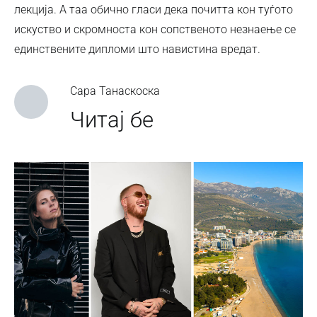
лекција. А таа обично гласи дека почитта кон туѓото
искуство и скромноста кон сопственото незнаење се
единствените дипломи што навистина вредат.
Сара Танаскоска
Читај бе