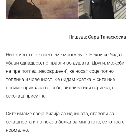
Пишува:
Сара Танаскоска
Низ животот ќе сретнеме многу луѓе. Некои ќе бидат
убави однадвор, но празни во душата. Други, можеби
на прв поглед „несовршени“, ќе носат срце полно
топлина и човечност. Ќе бидам кратка – сите ние
носиме приказна во себе, видлива или скриена, но
секогаш присутна.
Сите имаме своја визија за иднината, ставови за
сегашноста и по некоја болка за минатото, сето тоа е
нормално.