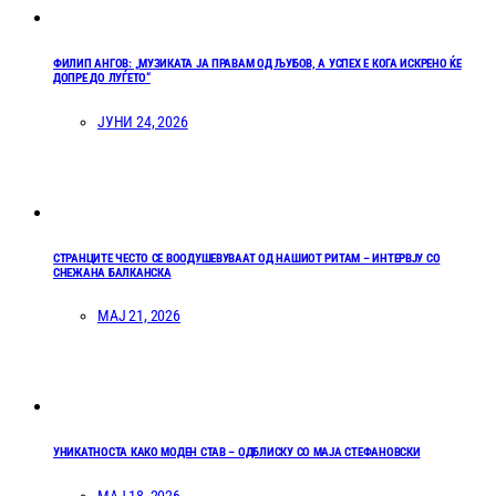
ФИЛИП АНГОВ: „МУЗИКАТА ЈА ПРАВАМ ОД ЉУБОВ, А УСПЕХ Е КОГА ИСКРЕНО ЌЕ
ДОПРЕ ДО ЛУЃЕТО“
ЈУНИ 24, 2026
СТРАНЦИТЕ ЧЕСТО СЕ ВООДУШЕВУВААТ ОД НАШИОТ РИТАМ – ИНТЕРВЈУ СО
СНЕЖАНА БАЛКАНСКА
МАЈ 21, 2026
УНИКАТНОСТА КАКО МОДЕН СТАВ – ОДБЛИСКУ СО МАЈА СТЕФАНОВСКИ