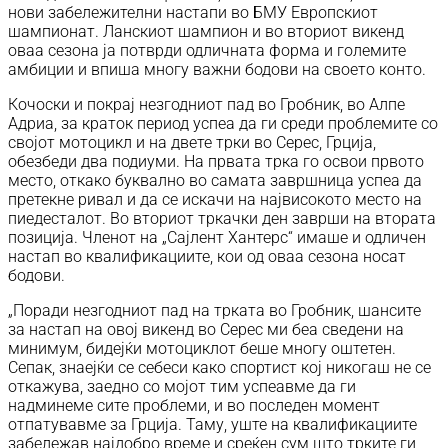
нови забележителни настапи во БМУ Европскиот
шампионат. Ланскиот шампион и во вториот викенд
оваа сезона ја потврди одличната форма и големите
амбиции и впиша многу важни бодови на своето конто.
Кочоски и покрај незгодниот пад во Гробник, во Алпе
Адриа, за краток период успеа да ги среди проблемите со
својот мотоцикл и на двете трки во Серес, Грција,
обезбеди два подиуми. На првата трка го освои првото
место, откако буквално во самата завршница успеа да
претекне ривал и да се искачи на највисокото место на
пиедесталот. Во вториот тркачки ден заврши на втората
позиција. Членот на „Сајлент Хантерс“ имаше и одличен
настап во квалификациите, кои од оваа сезона носат
бодови.
„Поради незгодниот пад на трката во Гробник, шансите
за настап на овој викенд во Серес ми беа сведени на
минимум, бидејќи мотоциклот беше многу оштетен.
Сепак, знаејќи се себеси како спортист кој никогаш не се
откажува, заедно со мојот тим успеавме да ги
надминеме сите проблеми, и во последен момент
отпатувавме за Грција. Таму, уште на квалификациите
забележав најдобро време и среќен сум што трките ги