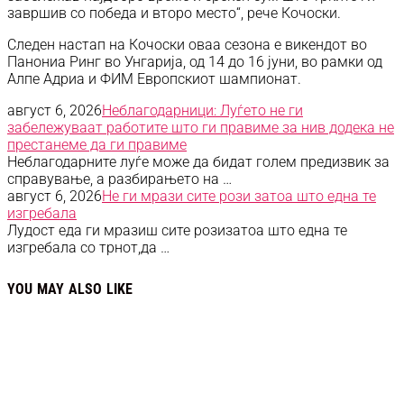
завршив со победа и второ место“, рече Кочоски.
Следен настап на Кочоски оваа сезона е викендот во
Панониа Ринг во Унгарија, од 14 до 16 јуни, во рамки од
Алпе Адриа и ФИМ Европскиот шампионат.
август 6, 2026
Неблагодарници: Луѓето не ги
забележуваат работите што ги правиме за нив додека не
престанеме да ги правиме
Неблагодарните луѓе може да бидат голем предизвик за
справување, а разбирањето на …
август 6, 2026
Не ги мрази сите рози затоа што една те
изгребала
Лудост еда ги мразиш сите розизатоа што една те
изгребала со трнот,да …
YOU MAY ALSO LIKE