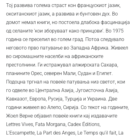
Тој развива голема страст кон францускиот јазик,
окситанскиот јазик, а развива и бунтовен дух. Во
домот немал книги, но постоела длабока фасцинација
од селаните ‘кои зборуваат како принцови’. Во 1975
година се преселил во голем град. Потоа следувало
неговото прво патување во Западна Африка. Живеел
во сиромашните населби на африканските
престолнини. Ги истражувал алжирската Сахара,
планините Орес, северен Мали, Судан и Египет.
Подоцна тргнал на повеќе патувања низ светот, кои
го одвеле во Централна Азија, Југоисточна Азија,
Кавказот, Европа, Русија, Турција и Украина. Две
години живеел во Алепо, Сирија. Со текот на годините,
Жоел Верне објавил повеќе книги кај издавачите
Lettres Vives, Fata Morgana, Cadex Éditions,
L’Escampette, La Part des Anges, Le Temps qu’il fait, La