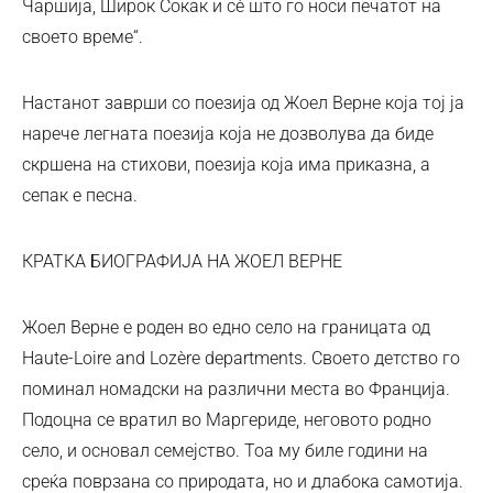
Чаршија, Широк Сокак и сè што го носи печатот на
своето време“.
Настанот заврши со поезија од Жоел Верне која тој ја
нарече легната поезија која не дозволува да биде
скршена на стихови, поезија која има приказна, а
сепак е песна.
КРАТКА БИОГРАФИЈА НА ЖОЕЛ ВЕРНЕ
Жоел Верне е роден во едно село на границата од
Haute-Loire and Lozère departments. Своето детство го
поминал номадски на различни места во Франција.
Подоцна се вратил во Маргериде, неговото родно
село, и основал семејство. Тоа му биле години на
среќа поврзана со природата, но и длабока самотија.