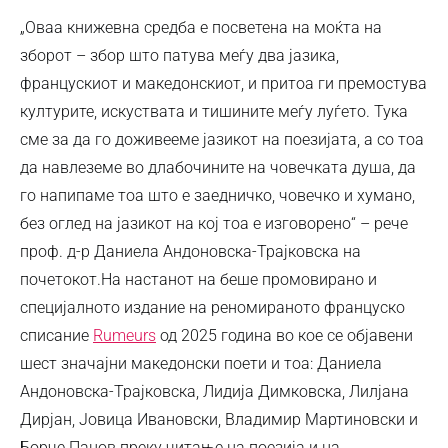
„Оваа книжевна средба е посветена на моќта на
зборот – збор што патува меѓу два јазика,
францускиот и македонскиот, и притоа ги премостува
културите, искуствата и тишините меѓу луѓето. Тука
сме за да го доживееме јазикот на поезијата, а со тоа
да навлеземе во длабочините на човечката душа, да
го напипаме тоа што е заедничко, човечко и хумано,
без оглед на јазикот на кој тоа е изговорено“ – рече
проф. д-р Даниела Андоновска-Трајковска на
почетокот.На настанот на беше промовирано и
специјалното издание на реномираното француско
списание
Rumeurs
од 2025 година во кое се објавени
шест значајни македонски поети и тоа: Даниела
Андоновска-Трајковска, Лидија Димковска, Лилјана
Дирјан, Јовица Ивановски, Владимир Мартиновски и
Борче Панов преку читање на поезија и на