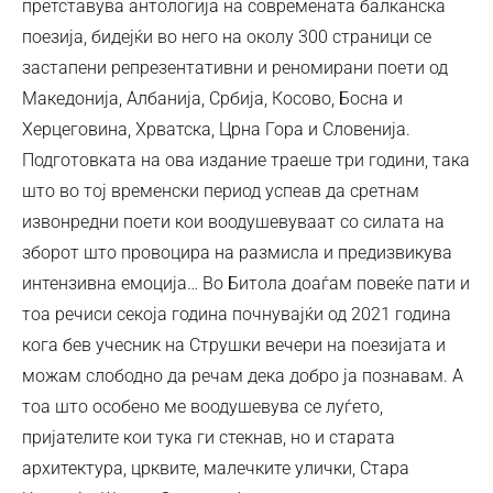
претставува антологија на современата балканска
поезија, бидејќи во него на околу 300 страници се
застапени репрезентативни и реномирани поети од
Македонија, Албанија, Србија, Косово, Босна и
Херцеговина, Хрватска, Црна Гора и Словенија.
Подготовката на ова издание траеше три години, така
што во тој временски период успеав да сретнам
извонредни поети кои воодушевуваат со силата на
зборот што провоцира на размисла и предизвикува
интензивна емоција… Во Битола доаѓам повеќе пати и
тоа речиси секоја година почнувајќи од 2021 година
кога бев учесник на Струшки вечери на поезијата и
можам слободно да речам дека добро ја познавам. А
тоа што особено ме воодушевува се луѓето,
пријателите кои тука ги стекнав, но и старата
архитектура, црквите, малечките улички, Стара