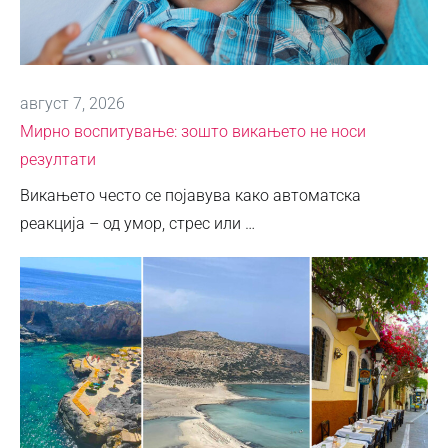
август 7, 2026
Мирно воспитување: зошто викањето не носи
резултати
Викањето често се појавува како автоматска
реакција – од умор, стрес или …