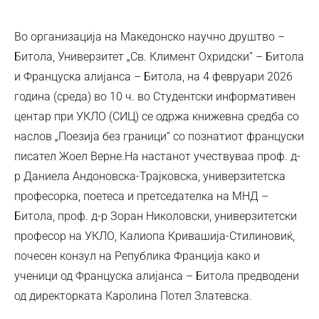
Во организација на Македонско научно друштво –
Битола, Универзитет „Св. Климент Охридски“ – Битола
и Француска алијанса – Битола, на 4 февруари 2026
година (среда) во 10 ч. во Студентски информативен
центар при УКЛО (СИЦ) се одржа книжевна средба со
наслов „Поезија без граници“ со познатиот француски
писател Жоел Верне.На настанот учествуваа проф. д-
р Даниела Андоновска-Трајковска, универзитетска
професорка, поетеса и претседателка на МНД –
Битола, проф. д-р Зоран Николовски, универзитетски
професор на УКЛО, Калиопа Кривашија-Стилиновиќ,
почесен конзул на Република Франција како и
ученици од Француска алијанса – Битола предводени
од директорката Каролина Потел Златевска.