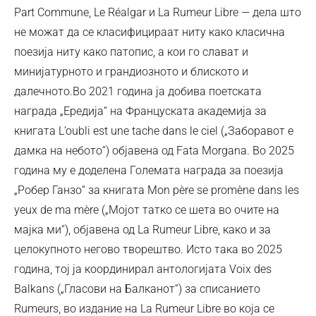
Part Commune, Le Réalgar и La Rumeur Libre — дела што
не можат да се класифицираат ниту како класична
поезија ниту како патопис, а кои го слават и
минијатурното и грандиозното и блиското и
далечното.Во 2021 година ја добива поетската
награда „Ередија“ на Француската академија за
книгата L’oubli est une tache dans le ciel („Заборавот е
дамка на небото“) објавена од Fata Morgana. Во 2025
година му е доделена Големата награда за поезија
„Робер Ганзо“ за книгата Mon père se promène dans les
yeux de ma mère („Мојот татко се шета во очите на
мајка ми“), објавена од La Rumeur Libre, како и за
целокупното негово творештво. Исто така во 2025
година, тој ја координирал антологијата Voix des
Balkans („Гласови на Балканот“) за списанието
Rumeurs, во издание на La Rumeur Libre во која се