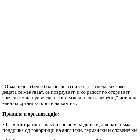
“Оваа недела беше благослов за сите нас – гледавме како
децата се менуваат, се поврзуваат, и со радост го откриваат
значењето на православието и македонските корени,” истакна
еден од организаторите на кампот.
Правила и организација:
• Главниот јазик на кампот беше македонски, а децата имаа
поддршка од говорници на англиски, германски н словенечки