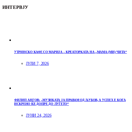
ИНТЕРВЈУ
УТРИНСКО КАФЕ СО МАРИЈА – КРЕАТОРКАТА НА „МАМА (МИ) ЧИТА“
ЈУЛИ 7, 2026
ФИЛИП АНГОВ: „МУЗИКАТА ЈА ПРАВАМ ОД ЉУБОВ, А УСПЕХ Е КОГА
ИСКРЕНО ЌЕ ДОПРЕ ДО ЛУЃЕТО“
ЈУНИ 24, 2026