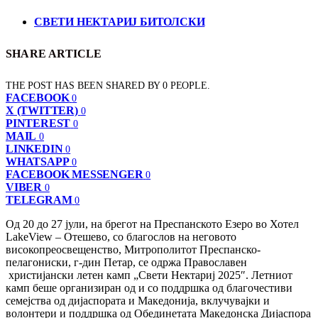
СВЕТИ НЕКТАРИЈ БИТОЛСКИ
SHARE ARTICLE
THE POST HAS BEEN SHARED BY
0
PEOPLE.
FACEBOOK
0
X (TWITTER)
0
PINTEREST
0
MAIL
0
LINKEDIN
0
WHATSAPP
0
FACEBOOK MESSENGER
0
VIBER
0
TELEGRAM
0
Од 20 до 27 јули, на брегот на Преспанското Езеро во Хотел
LakeView – Отешево, со благослов на неговото
високопреосвещенство, Митрополитот Преспанско-
пелагониски, г-дин Петар, се одржа Православен
христијански летен камп „Свети Нектариј 2025″. Летниот
камп беше организиран од и со поддршка од благочестиви
семејства од дијаспората и Македонија, вклучувајки и
волонтери и поддршка од Обединетата Македонска Дијаспора