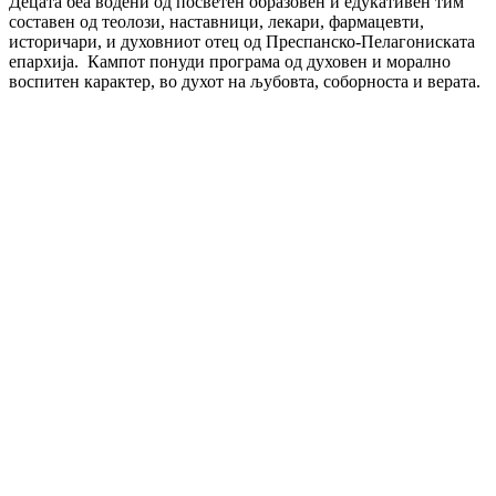
Децата беа водени од посветен образовен и едукативен тим
составен од теолози, наставници, лекари, фармацевти,
историчари, и духовниот отец од Преспанско-Пелагониската
епархија. Кампот понуди програма од духовен и морално
воспитен карактер, во духот на љубовта, соборноста и верата.