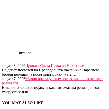
Читај бе
август 8, 2026
Црквата Света Петка во Нижеполе
На денот посветен на Преподобната маченичка Параскева,
бројни верници ја посетуваат црквичката …
август 7, 2026
Мирно воспитување: зошто викањето не носи
резултати
Викањето често се појавува како автоматска реакција – од
умор, стрес или …
YOU MAY ALSO LIKE