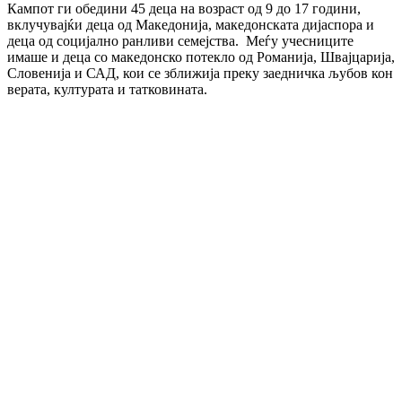
Кампот ги обедини 45 деца на возраст од 9 до 17 години,
вклучувајќи деца од Македонија, македонската дијаспора и
деца од социјално ранливи семејства. Меѓу учесниците
имаше и деца со македонско потекло од Романија, Швајцарија,
Словенија и САД, кои се зближија преку заедничка љубов кон
верата, културата и татковината.