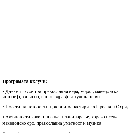
Програмата вклучи:
• Дневни часови за православна вера, морал, македонска
историја, хигиена, cпорт, здравје и кулинарство
• Посети на историски цркви и манастири во Преспа и Охрид
• Активности како пливање, планинарење, хорско пеење,
македонско оро, православна уметност и музика