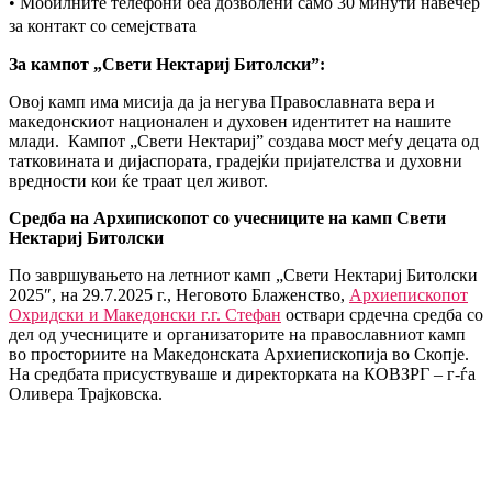
• Мобилните телефони беа дозволени само 30 минути навечер
за контакт со семејствата
За кампот „Свети Нектариј Битолски”:
Овој камп има мисија да ја негува Православната вера и
македонскиот национален и духовен идентитет на нашите
млади. Кампот „Свети Нектариј” создава мост меѓу децата од
татковината и дијаспората, градејќи пријателства и духовни
вредности кои ќе траат цел живот.
Средба на Архипископот со учесниците на камп Свети
Нектариј Битолски
По завршувањето на летниот камп „Свети Нектариј Битолски
2025″, на 29.7.2025 г., Неговото Блаженство,
Архиепископот
Охридски и Македонски г.г. Стефан
оствари срдечна средба со
дел од учесниците и организаторите на православниот камп
во просториите на Македонската Архиепископија во Скопје.
На средбата присуствуваше и директорката на КОВЗРГ – г-ѓа
Оливера Трајковска.