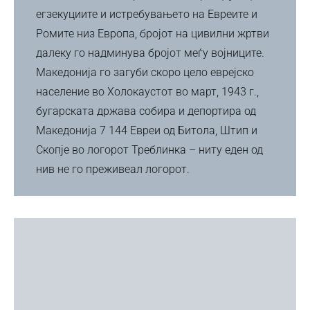
егзекуциите и истребувањето на Евреите и
Ромите низ Европа, бројот на цивилни жртви
далеку го надминува бројот меѓу војниците.
Македонија го загуби скоро цело еврејско
население во Холокаустот во март, 1943 г.,
бугарската држава собира и депортира од
Македонија 7 144 Евреи од Битола, Штип и
Скопје во логорот Треблинка – ниту еден од
нив не го преживеал логорот.