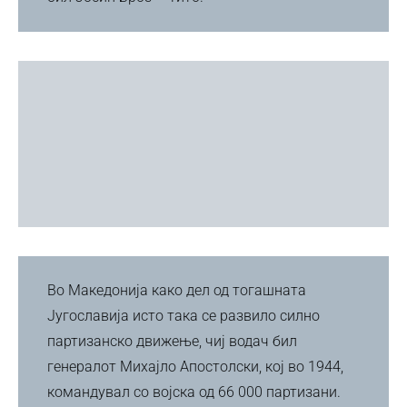
Во Македонија како дел од тогашната
Југославија исто така се развило силно
партизанско движење, чиј водач бил
генералот Михајло Апостолски, кој во 1944,
командувал со војска од 66 000 партизани.