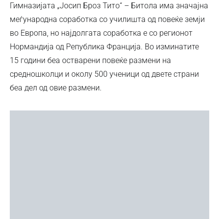
Гимназијата „Јосип Броз Тито“ – Битола има значајна
меѓународна соработка со училишта од повеќе земји
во Европа, но најдолгата соработка е со регионот
Нормандија од Република Франција. Во изминатите
15 години беа остварени повеќе размени на
средношколци и околу 500 ученици од двете страни
беа дел од овие размени.