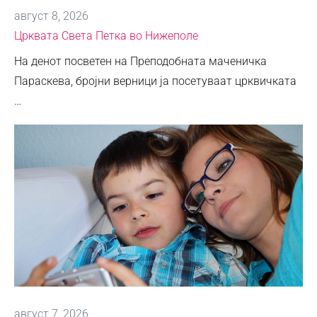
август 8, 2026
Црквата Света Петка во Нижеполе
На денот посветен на Преподобната маченичка
Параскева, бројни верници ја посетуваат црквичката
…
август 7, 2026