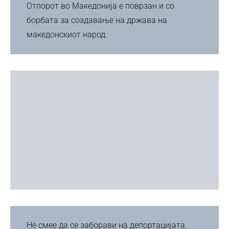
Отпорот во Македонија е поврзан и со
борбата за создавање на држава на
македонскиот народ.
Не смее да се заборави на депортацијата,