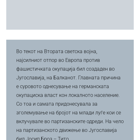
Во текот на Втората светска војна,
најсилниот отпор во Европа против
фашистичката окупација бил создаден во
Југославија, на Балканот. Главната причина
е суровото однесување на германската
окупациска власт кон локалното население.
Со тоа и самата придонесувала за
зголемување на бројот на млади луѓе кои се
вклучувале во партизанските одреди. На чело
на партизанското движење во Југославија
бил Јосип Броз – Тито.