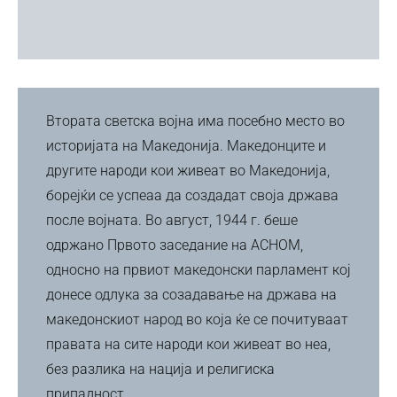
Втората светска војна има посебно место во
историјата на Македонија. Македонците и
другите народи кои живеат во Македонија,
борејќи се успеаа да создадат своја држава
после војната. Во август, 1944 г. беше
одржано Првото заседание на АСНОМ,
односно на првиот македонски парламент кој
донесе одлука за созадавање на држава на
македонскиот народ во која ќе се почитуваат
правата на сите народи кои живеат во неа,
без разлика на нација и религиска
припадност.