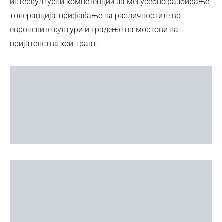
интеркултурни компетенции за меѓусебно разбирање,
толеранција, прифаќање на различностите во
европските култури и градење на мостови на
пријателства кои траат.