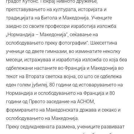
градот Кутонс. Покрај нивното дружење,
претставувањето на културата, историјата и
традицијата на Битола и Македонија. Ученците
заедно со своите професори изработија изложба
„Нормандија – Македонија“, сеќавање на
ослободувањето преку фотографии“. Шеесеттина
ученици од двете гимназии, во изминатите неколку
месеци, истражуваа и изработија изложба со која беа
одбележани настаните во Франција и Македонија во
текот на Втората светска војна, со што се одбележа
еден голем јубилеј, 80 години од истоварувањето на
Нормандија и ослободувањето на Франција и 80
години од Првото заседание на АСНОМ,
формирањето на Македонската држава и секако и
ослободувањето на Македонија.
Преку седумдневната размена, учениците развиваат