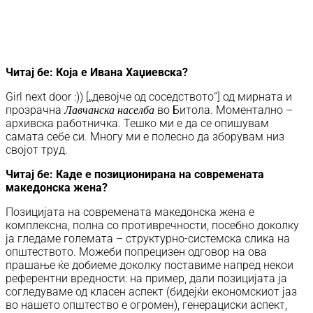
Читај бе: Која е Ивана Хаџиевска?
Girl next door :)) [„девојче од соседството“] од мирната и
прозрачна
во Битола. Моментално –
Лавчанска населба
архивска работничка. Тешко ми е да се опишувам
самата себе си. Многу ми е полесно да зборувам низ
својот труд.
Читај бе:
Каде е позиционирана на современата
македонска жена?
Позицијата на современата македонска жена е
комплексна, полна со противречности, посебно доколку
ја гледаме големата – структурно-системска слика на
општеството. Можеби попрецизен одговор на ова
прашање ќе добиеме доколку поставиме напред некои
референтни вредности: на пример, дали позицијата ја
согледуваме од класен аспект (бидејќи економскиот јаз
во нашето општество е огромен), генерациски аспект,