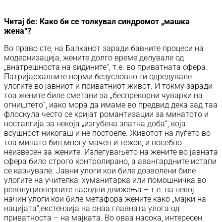
Читај бе:
Како би се толкувал синдромот „машка
жена“?
Во право сте, на Балканот заради бавните процеси на
модернизација, жените долго време делувале од
„внатрешноста на ѕидините“, т.е. во приватната сфера.
Патријархалните норми безусловно ги одредувале
улогите во јавниот и приватниот живот. И токму заради
тоа жените биле сметани за „беспрекорни чуварки на
огништето“, иако мора да имаме во предвид дека зад таа
флоскула често се кријат романтизации за минатото и
носталгија за некоја „изгубена златна доба“, која
всушност никогаш и не постоеле. Животот на луѓето во
тоа минато бил многу мачен и тежок, и посебно
неизвесен за жените. Излегувањето на жените во јавната
сфера било строго контролирано, а авангардните истапи
се казнувале. Јавни улоги кои биле дозволени биле
улогите на учителка, хуманитарка или помошничка во
револуционерните народни движења – т.е. на некој
начин улоги кои биле метафора жените како „мајки на
нацијата“,екстензија на онаа главната улога од
приватноста – на мајката. Во оваа насока, интересен