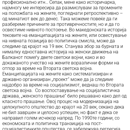
професионално итн… Сепак, мене како историчарка,
најмногу ме интересира да размислувам за промените
на положбата на жените, погледнати ретроспективно –
од минатиот век до денес. Така можеме повеќе да ги
разбереме причините за противречностите, но и да го
освестиме нивното постоење. Во македонската историја
тековите на еманципацијата на жените, или освестување
на нивната позиција во политичка смисла, може да
следиме од крајот на 19 век. Станува збор за бурната и
нималку едноставна историја на женски движења на
Балканот помеѓу двете светски војни, како и во
докажаното учество на жените воразлични форми на
отпор за време на Втората светска војна.
Еманципацијата на жените како систематизиран и
државно организиран „проект“ може да ја следиме
најдобро за време на социјализмот, веднаш по Втората
светска војна. Со воспоставување на социјалистичка
држава, „женското прашање“ било решавано како дел од
класното прашање. Овој процес на модернизација на
целокупното општество до крајот на 20 век, секако дека
не бил завршен и целосно успешен, но факт е дека се
направил голем исчекор напред. По 1990те години, со
економската и политичка транзиција на пост-
социјалистичките општества, се забележува регресија,