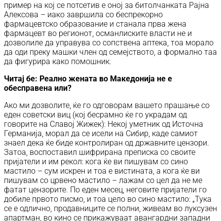
пример на кој се потсетив е оној за битолчанката Рајна
Алексова – иако завршила со беспрекорно
фармацевтско образование и станала прва жена
фармацевт во регионот, османлиските власти не и
дозволиле да управува со сопствена аптека, тоа морало
да оди преку машки член од семејството, а формално таа
да фигурира како помошник.
Читај бе:
Реално жената во Македонија не е
обесправена или?
Ако ми дозволите, ќе го одговорам вашето прашање со
еден советски виц (кој бесрамно ќе го украдам од
говорите на Славој Жижек): Некој уметник од Источна
Германија, морал да се исели на Сибир, каде самиот
знаел дека ќе биде контролиран од државните цензори.
Затоа, воспоставил шифрирана преписка со своите
пријатели и им рекол: кога ќе ви пишувам со сино
мастило – сум искрен и тоа е вистината, а кога ќе ви
пишувам со црвено мастило – лажам со цел да не ме
фатат цензорите. По еден месец, неговите пријатели го
добиле првото писмо, и тоа цело во сино мастило: „Тука
се е одлично, продавниците се полни, живеам во луксузен
апартман, во кино се прикажуваат авангардни западни