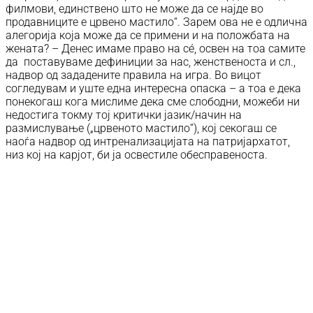
филмови, единствено што не може да се најде во
продавниците е црвено мастило“. Зарем ова не е одлична
алегорија која може да се примени и на положбата на
жената? – Денес имаме право на сé, освен на тоа самите
да поставуваме дефиниции за нас, женственоста и сл.,
надвор од зададените правила на игра. Во вицот
согледувам и уште една интересна опаска – а тоа е дека
понекогаш кога мислиме дека сме слободни, можеби ни
недостига токму тој критички јазик/начин на
размислување („црвеното мастило“), кој секогаш се
наоѓа надвор од интренализацијата на патријархатот,
низ кој на карјот, би ја освестиле обесправеноста.