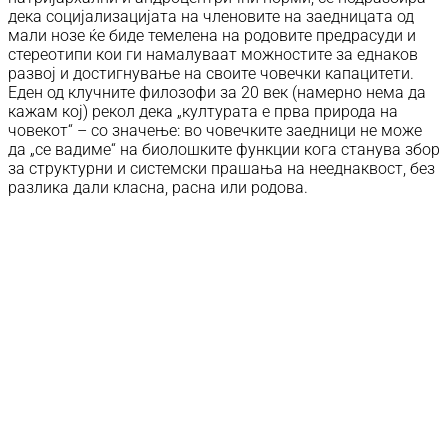
дека социјализацијата на членовите на заедницата од
мали нозе ќе биде темелена на родовите предрасуди и
стереотипи кои ги намалуваат можностите за еднаков
развој и достигнување на своите човечки капацитети.
Еден од клучните филозофи за 20 век (намерно нема да
кажам кој) рекол дека „културата е прва природа на
човекот“ – со значење: во човечките заедници не може
да „се вадиме“ на биолошките функции кога станува збор
за структурни и системски прашања на нееднаквост, без
разлика дали класна, расна или родова.