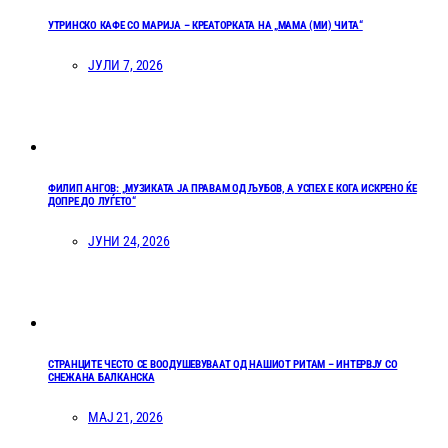
УТРИНСКО КАФЕ СО МАРИЈА – КРЕАТОРКАТА НА „МАМА (МИ) ЧИТА“
ЈУЛИ 7, 2026
ФИЛИП АНГОВ: „МУЗИКАТА ЈА ПРАВАМ ОД ЉУБОВ, А УСПЕХ Е КОГА ИСКРЕНО ЌЕ
ДОПРЕ ДО ЛУЃЕТО“
ЈУНИ 24, 2026
СТРАНЦИТЕ ЧЕСТО СЕ ВООДУШЕВУВААТ ОД НАШИОТ РИТАМ – ИНТЕРВЈУ СО
СНЕЖАНА БАЛКАНСКА
МАЈ 21, 2026