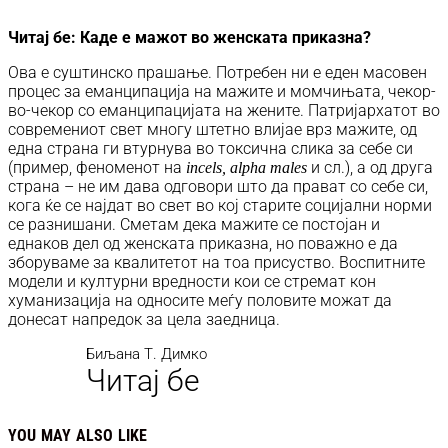
Читај бе:
Каде е мажот во женската приказна?
Ова е суштинско прашање. Потребен ни е еден масовен
процес за еманципација на мажите и момчињата, чекор-
во-чекор со еманципацијата на жените. Патријархатот во
современиот свет многу штетно влијае врз мажите, од
една страна ги втурнува во токсична слика за себе си
(пример, феноменот на
и сл.), а од друга
incels, alpha males
страна – не им дава одговори што да прават со себе си,
кога ќе се најдат во свет во кој старите социјални норми
се разнишани. Сметам дека мажите се постојан и
еднаков дел од женската приказна, но поважно е да
зборуваме за квалитетот на тоа присуство. Воспитните
модели и културни вредности кои се стремат кон
хуманизација на односите меѓу половите можат да
донесат напредок за цела заедница.
Биљана Т. Димко
Читај бе
YOU MAY ALSO LIKE