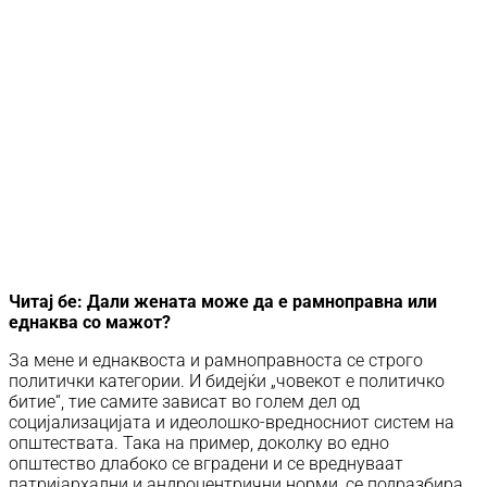
Читај бе:
Дали жената може да е рамноправна или
еднаква со мажот?
За мене и еднаквоста и рамноправноста се строго
политички категории. И бидејќи „човекот е политичко
битие“, тие самите зависат во голем дел од
социјализацијата и идеолошко-вредносниот систем на
општествата. Така на пример, доколку во едно
општество длабоко се вградени и се вреднуваат
патријархални и андроцентрични норми, се подразбира