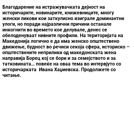
Благодарение на истражувачката дејност на
историчарите, новинарите, книжевниците, многу
женски ликови кои заткулисно изиграле доминантни
улоги, но поради најразлични причини останале
инкогнити во времето кое делувале, денес се
обелоденуваат нивните профили. На територијата на
Македонија логично е да има женско општествено
движење, будност во речиси секоја сфера, историско –
општествените неприлики од македонската жена
направија Борец кој се бори и за семејството и за
татковината… повеќе на оваа тема во интервјуто со
историчарката Ивана Хаџиевска. Продолжете со
читање.