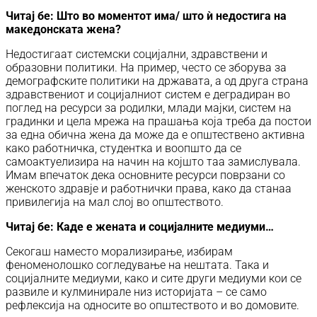
Читај бе:
Што во моментот има/ што ѝ недостига на
македонската жена?
Недостигаат системски социјални, здравствени и
образовни политики. На пример, често се зборува за
демографските политики на државата, а од друга страна
здравствениот и социјалниот систем е деградиран во
поглед на ресурси за родилки, млади мајки, систем на
градинки и цела мрежа на прашања која треба да постои
за една обична жена да може да е општествено активна
како работничка, студентка и воопшто да се
самоактуелизира на начин на којшто таа замислувала.
Имам впечаток дека основните ресурси поврзани со
женското здравје и работнички права, како да станаа
привилегија на мал слој во општеството.
Читај бе:
Каде е жената и социјалните медиуми…
Секогаш наместо морализирање, избирам
феноменолошко согледување на нештата. Така и
социјалните медиуми, како и сите други медиуми кои се
развиле и кулминирале низ историјата – се само
рефлексија на односите во општеството и во домовите.