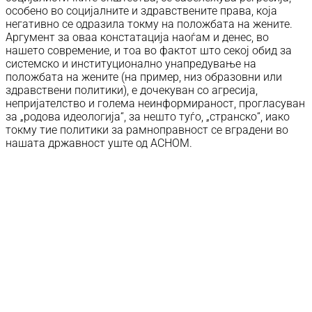
особено во социјалните и здравствените права, која
негативно се одразила токму на положбата на жените.
Аргумент за оваа констатација наоѓам и денес, во
нашето современиe, и тоа во фактот што секој обид за
системско и институционално унапредување на
положбата на жените (на пример, низ образовни или
здравствени политики), е дочекуван со агресија,
непријателство и голема неинформираност, прогласуван
за „родова идеологија“, за нешто туѓо, „странско“, иако
токму тие политики за рамноправност се вградени во
нашата државност уште од АСНОМ.