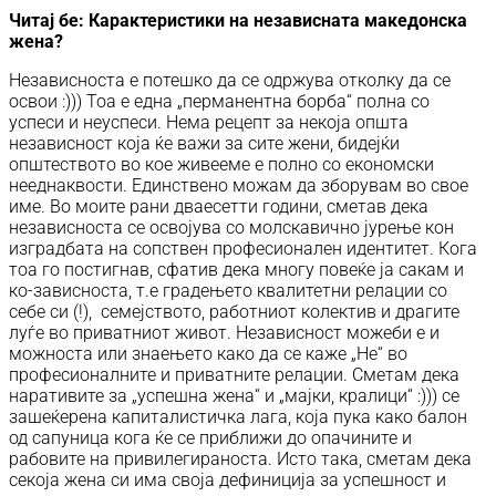
Читај бе:
Карактеристики на независната македонска
жена?
Независноста е потешко да се одржува отколку да се
освои :))) Тоа е една „перманентна борба“ полна со
успеси и неуспеси. Нема рецепт за некоја општа
независност која ќе важи за сите жени, бидејќи
општеството во кое живееме е полно со економски
нееднаквости. Единствено можам да зборувам во свое
име. Во моите рани дваесетти години, сметав дека
независноста се освојува со молскавично јурење кон
изградбата на сопствен професионален идентитет. Кога
тоа го постигнав, сфатив дека многу повеќе ја сакам и
ко-зависноста, т.е градењето квалитетни релации со
себе си (!), семејството, работниот колектив и драгите
луѓе во приватниот живот. Независност можеби е и
можноста или знаењето како да се каже „Не“ во
професионалните и приватните релации. Сметам дека
наративите за „успешна жена“ и „мајки, кралици“ :))) се
зашеќерена капиталистичка лага, која пука како балон
од сапуница кога ќе се приближи до опачините и
рабовите на привилегираноста. Исто така, сметам дека
секоја жена си има своја дефиниција за успешност и