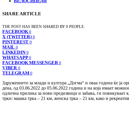
ВЕЛОСИПЕДИ
SHARE ARTICLE
THE POST HAS BEEN SHARED BY
0
PEOPLE.
FACEBOOK
0
X (TWITTER)
0
PINTEREST
0
MAIL
0
LINKEDIN
0
WHATSAPP
0
FACEBOOK MESSENGER
0
VIBER
0
TELEGRAM
0
Здружението за млади и култура „Догма“ и оваа година ќе ја о
дена, од 03.06.2022 до 05.06.2022 година и на која имаaт можн
одлична прилика за нови предизвици и забава, ги повикуваат к
трки: машка трка – 21 км, женска трка – 21 км, како и рекреати