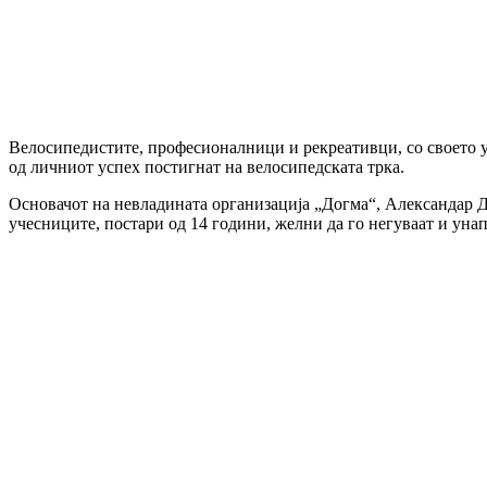
Велосипедистите, професионалници и рекреативци, со своето уч
од личниот успех постигнат на велосипедската трка.
Основачот на невладината организација „Догма“, Александар Дим
учесниците, постари од 14 години, желни да го негуваат и уна