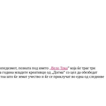
сипедизмот, позната под името
„Вело Трка
” која ќе трае три
аа година младите креативци од „Догма“ со цел да обезбедат
оа што ќе земат учество и ќе се приклучат во една од следниве