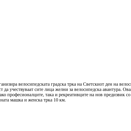
рганизира велосипедската градска трка на Светскиот ден на вело
ост да учествуваат сите лица желни за велосипедска авантура. Ов
ако професионалците, така и рекреативците на нов предизвик со т
вната машка и женска трка 10 км.