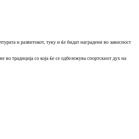
турата и развитокот, туку и ќе бидат наградени во зависност
е во традиција со која ќе се одбележува спортскиот дух на