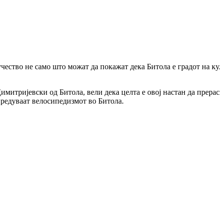
ество не само што можат да покажат дека Битола е градот на кул
итријевски од Битола, вели дека целта е овој настан да прерасн
предуваат велосипедизмот во Битола.