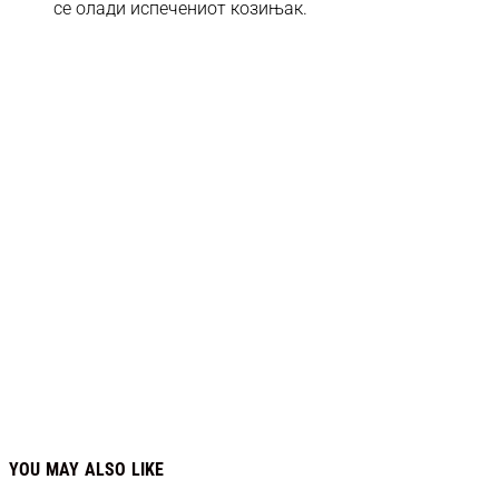
се олади испечениот козињак.
YOU MAY ALSO LIKE