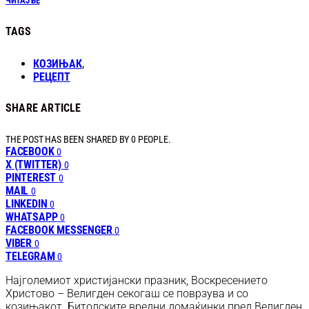
ЧИТАЈ БЕ
TAGS
КОЗИЊАК
,
РЕЦЕПТ
SHARE ARTICLE
THE POST HAS BEEN SHARED BY
0
PEOPLE.
FACEBOOK
0
X (TWITTER)
0
PINTEREST
0
MAIL
0
LINKEDIN
0
WHATSAPP
0
FACEBOOK MESSENGER
0
VIBER
0
TELEGRAM
0
Најголемиот христијански празник, Воскресението
Христово – Велигден секогаш се поврзува и со
козињакот. Битолските вредни домаќинки пред Велигден