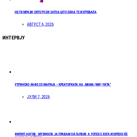
НЕ ГИ МРАЗИ СИТЕ РОЗИ ЗАТОА ШТО ЕДНА ТЕ ИЗГРЕБАЛА
АВГУСТ 6, 2026
ИНТЕРВЈУ
УТРИНСКО КАФЕ СО МАРИЈА – КРЕАТОРКАТА НА „МАМА (МИ) ЧИТА“
ЈУЛИ 7, 2026
ФИЛИП АНГОВ: „МУЗИКАТА ЈА ПРАВАМ ОД ЉУБОВ, А УСПЕХ Е КОГА ИСКРЕНО ЌЕ