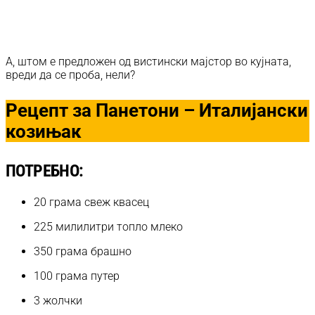
А, штом е предложен од вистински мајстор во кујната,
вреди да се проба, нели?
Рецепт за Панетони – Италијански
козињак
ПОТРЕБНО:
20 грама свеж квасец
225 милилитри топло млеко
350 грама брашно
100 грама путер
3 жолчки