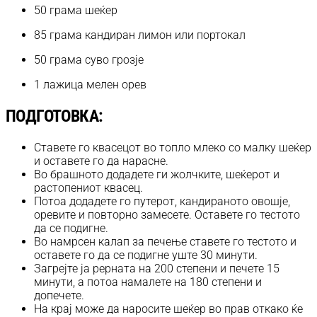
50 грама шеќер
85 грама кандиран лимон или портокал
50 грама суво грозје
1 лажица мелен орев
ПОДГОТОВКА:
Ставете го квасецот во топло млеко со малку шеќер
и оставете го да нарасне.
Во брашното додадете ги жолчките, шеќерот и
растопениот квасец.
Потоа додадете го путерот, кандираното овошје,
оревите и повторно замесете. Оставете го тестото
да се подигне.
Во намрсен калап за печење ставете го тестото и
оставете го да се подигне уште 30 минути.
Загрејте ја рерната на 200 степени и печете 15
минути, а потоа намалете на 180 степени и
допечете.
На крај може да наросите шеќер во прав откако ќе