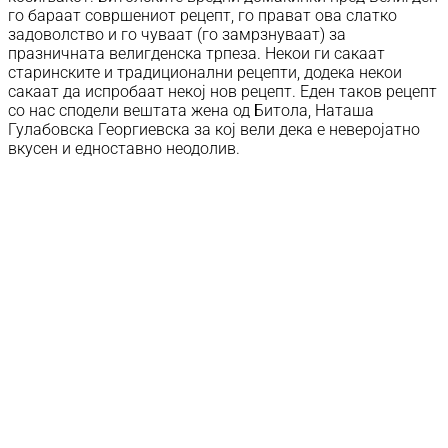
го бараат совршениот рецепт, го прават ова слатко
задоволство и го чуваат (го замрзнуваат) за
празничната велигденска трпеза. Некои ги сакаат
старинските и традиционални рецепти, додека некои
сакаат да испробаат некој нов рецепт. Еден таков рецепт
со нас сподели вештата жена од Битола, Наташа
Гулабовска Георгиевска за кој вели дека е неверојатно
вкусен и едноставно неодолив.