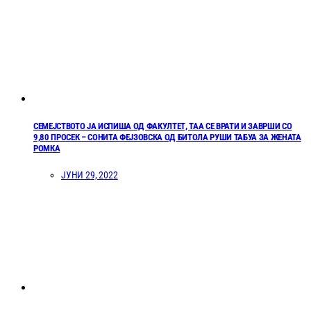
СЕМЕЈСТВОТО ЈА ИСПИША ОД ФАКУЛТЕТ, ТАА СЕ ВРАТИ И ЗАВРШИ СО
9,80 ПРОСЕК – СОНИТА ФЕЈЗОВСКА ОД БИТОЛА РУШИ ТАБУА ЗА ЖЕНАТА
РОМКА
ЈУНИ 29, 2022