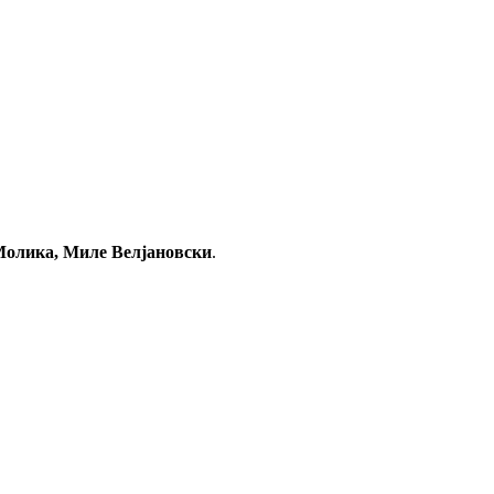
 Молика, Миле Велјановски
.