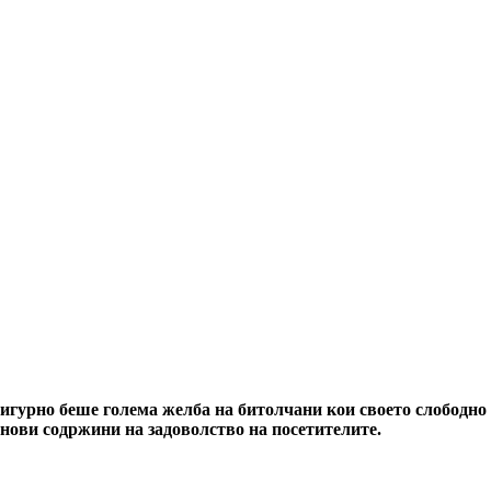
игурно беше голема желба на битолчани кои своето слободно 
 нови содржини на задоволство на посетителите.