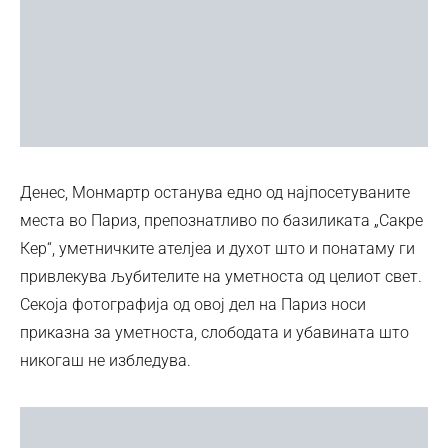
Денес, Монмартр останува едно од најпосетуваните
места во Париз, препознатливо по базиликата „Сакре
Кер“, уметничките ателјеа и духот што и понатаму ги
привлекува љубителите на уметноста од целиот свет.
Секоја фотографија од овој дел на Париз носи
приказна за уметноста, слободата и убавината што
никогаш не избледува.