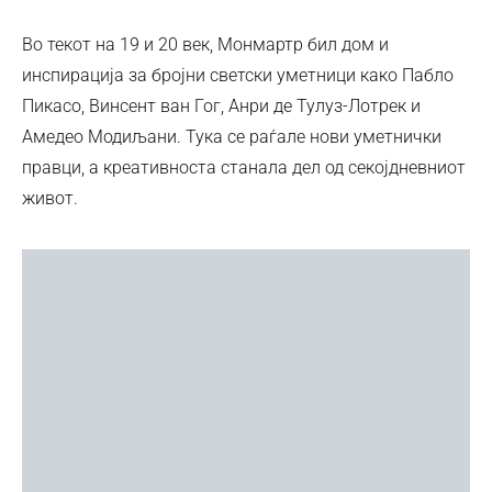
Во текот на 19 и 20 век, Монмартр бил дом и
инспирација за бројни светски уметници како Пабло
Пикасо, Винсент ван Гог, Анри де Тулуз-Лотрек и
Амедео Модиљани. Тука се раѓале нови уметнички
правци, а креативноста станала дел од секојдневниот
живот.