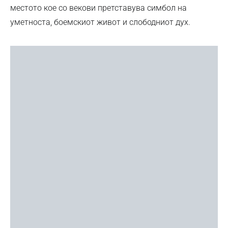
местото кое со векови претставува симбол на
уметноста, боемскиот живот и слободниот дух.