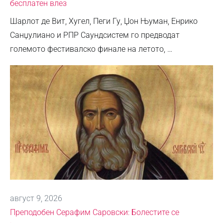
бесплатен влез
Шарлот де Вит, Хугел, Пеги Гу, Џон Њуман, Енрико
Санџулиано и РПР Саундсистем го предводат
големото фестивалско финале на летото, …
август 9, 2026
Преподобен Серафим Саровски: Болестите се