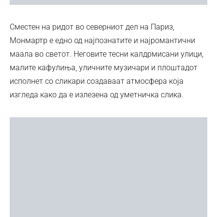
Сместен на ридот во северниот дел на Париз,
Монмартр е едно од најпознатите и најромантични
маала во светот. Неговите тесни калдрмисани улици,
малите кафулиња, уличните музичари и плоштадот
исполнет со сликари создаваат атмосфера која
изгледа како да е излезена од уметничка слика.