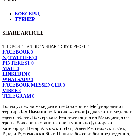
БОКСЕРИ
,
ТУРНИР
SHARE ARTICLE
THE POST HAS BEEN SHARED BY
0
PEOPLE.
FACEBOOK
0
X (TWITTER)
0
PINTEREST
0
MAIL
0
LINKEDIN
0
WHATSAPP
0
FACEBOOK MESSENGER
0
VIBER
0
TELEGRAM
0
Голем успех на македонските боксери на Меѓународниот
турнир
Лах Нимани
во Косово – освоија два златни медали и
еден сребрен. Боксерската Репрезентација на Македонија со
тројца боксери настапи на овој турнир во јуниорска
категорија: Петар Арсовски 54кг., Ален Рустемовски 57кг.,
Ружди Рустемовски 60кг. Нашите боксери беа предводени од