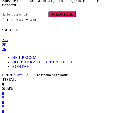
Внесете го вашиот емаил за први да ги добивате нашите
новости.
SUBSCRIBE
СЕ СОГЛАСУВАМ
ЧИТАЈ БЕ
25K
3K
2K
ИМПРЕСУМ
ПОЛИТИКА НА ПРИВАТНОСТ
КОНТАКТ
©2026
Читај Бе
. Сите права задржани.
TOTAL
0
SHARE
0
0
0
0
0