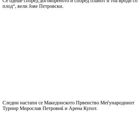
Се одеше според договореното и според планот и тоа вроди со
плод“, вели Јове Петровски.
Следни настапи се Македонското Првенство Меѓународниот
Турнир Мирослав Петровиќ и Арена Купот.