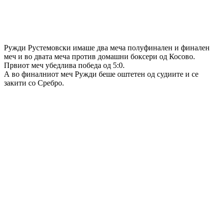
Ружди Рустемовски имаше два меча полуфинален и финален
меч и во двата меча против домашни боксери од Косово.
Првиот меч убедлива победа од 5:0.
А во финалниот меч Ружди беше оштетен од судиите и се
закити со Сребро.