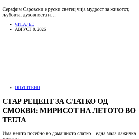
Серафим Саровски е руски светец чија мудрост за животот,
љубовта, духовноста и…
ЧИТАЈ БЕ
АВГУСТ 9, 2026
ОПУШТЕНО
СТАР РЕЦЕПТ ЗА СЛАТКО ОД
СМОКВИ: МИРИСОТ НА ЛЕТОТО ВО
ТЕГЛА
Има нешто посебно во домашното слатко – една мала лажичка
може да…