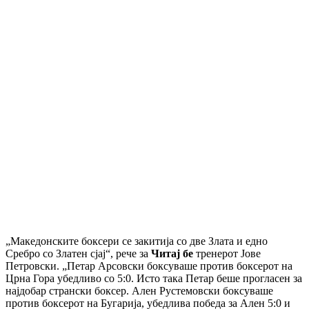
„Македонските боксери се закитија со две Злата и едно
Сребро со Златен сјај“, рече за
Читај бе
тренерот Јове
Петровски. „Петар Арсовски боксуваше против боксерот на
Црна Гора убедливо со 5:0. Исто така Петар беше прогласен за
најдобар странски боксер. Ален Рустемовски боксуваше
против боксерот на Бугарија, убедлива победа за Ален 5:0 и