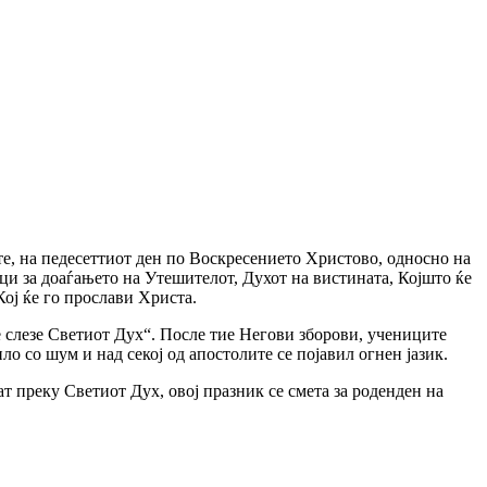
те, на педесеттиот ден по Воскресението Христово, односно на
ци за доаѓањето на Утешителот, Духот на вистината, Којшто ќе
Кој ќе го прослави Христа.
е слезе Светиот Дух“. После тие Негови зборови, учениците
о со шум и над секој од апостолите се појавил огнен јазик.
т преку Светиот Дух, овој празник се смета за роденден на