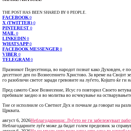
THE POST HAS BEEN SHARED BY
0
PEOPLE.
FACEBOOK
0
X (TWITTER)
0
PINTEREST
0
MAIL
0
LINKEDIN
0
WHATSAPP
0
FACEBOOK MESSENGER
0
VIBER
0
TELEGRAM
0
Празникот Педесетница, во народот познат како Духовден, е по
десеттиот ден по Вознесението Христово. За време на Својот з
го разобличи светот заради гревовите на луѓето, Којшто ќе ги 
Пред самото Свое Вознесение, Исус го повторил Своето ветува
пребивале заедно и во молитва во исчекување на остварувањето
Тие се исполниле со Светиот Дух и почнале да говорат на разли
Црквата.
август 6, 2026
Неблагодарници: Луѓето не ги забележуваат рабо
Неблагодарните луѓе може да бидат голем предизвик за справу
август 6, 2026
Не ги мрази сите рози затоа што една те изгребал