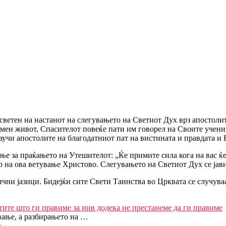
светен на настанот на слегувањето на Светиот Дух врз апостоли
емен живот, Спасителот повеќе пати им говорел на Своите учени
научи апостолите на благодатниот пат на вистината и правдата и 
ње за праќањето на Утешителот: „Ќе примите сила кога на вас ќ
 на ова ветување Христово. Слегувањето на Светиот Дух се јавил
чни јазици. Бидејќи сите Свети Таинства во Црквата се случуваа
тите што ги правиме за нив додека не престанеме да ги правиме
вање, а разбирањето на …
а