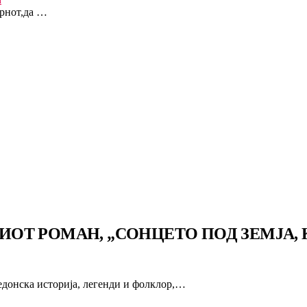
трнот,да …
Т РОМАН, „СОНЦЕТО ПОД ЗЕМЈА, К
едонска историја, легенди и фолклор,…