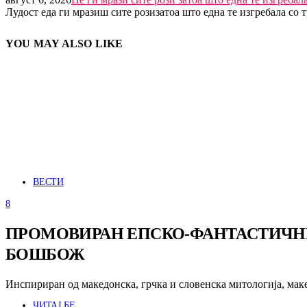
Лудост еда ги мразиш сите розизатоа што една те изгребала со 
YOU MAY ALSO LIKE
ВЕСТИ
8
ПРОМОВИРАН ЕПСКО-ФАНТАСТИЧНИО
БОШБОЖ
Инспириран од македонска, грчка и словенска митологија, мак
ЧИТАЈ БЕ