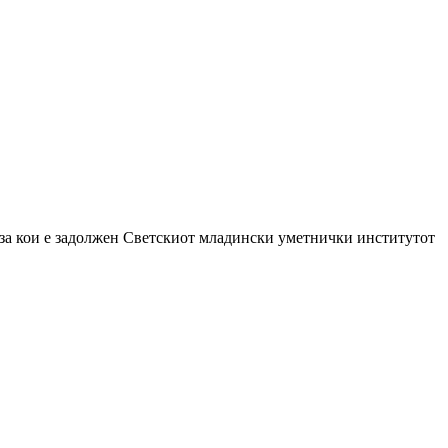
за кои е задолжен Светскиот младински уметнички институтот