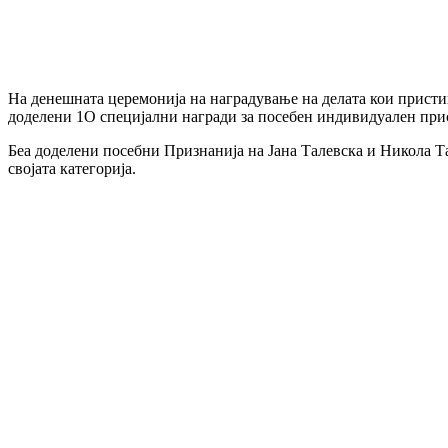
На денешната церемонија на наградување на делата кои пристиг
доделени 1О специјални награди за посебен индивидуален прис
Беа доделени посебни Признанија на Јана Талевска и Никола 
својата категорија.