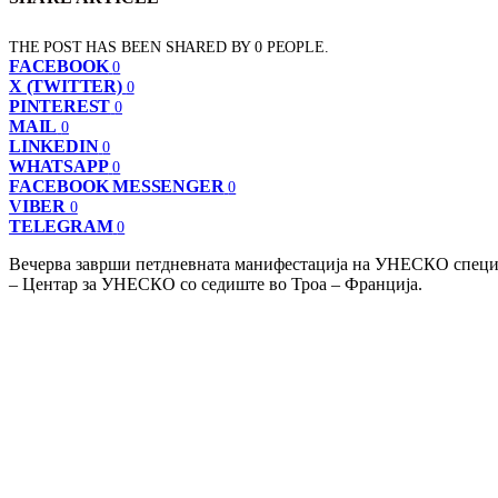
THE POST HAS BEEN SHARED BY
0
PEOPLE.
FACEBOOK
0
X (TWITTER)
0
PINTEREST
0
MAIL
0
LINKEDIN
0
WHATSAPP
0
FACEBOOK MESSENGER
0
VIBER
0
TELEGRAM
0
Вечерва заврши петдневната манифестација на УНЕСКО специја
– Центар за УНЕСКО со седиште во Троа – Франција.