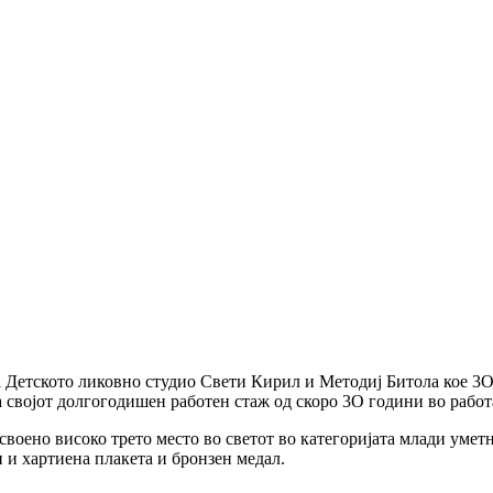
 Детското ликовно студио Свети Кирил и Методиј Битола кое 3О 
 својот долгогодишен работен стаж од скоро 3О години во работ
воено високо трето место во светот во категоријата млади уметн
и хартиена плакета и бронзен медал.