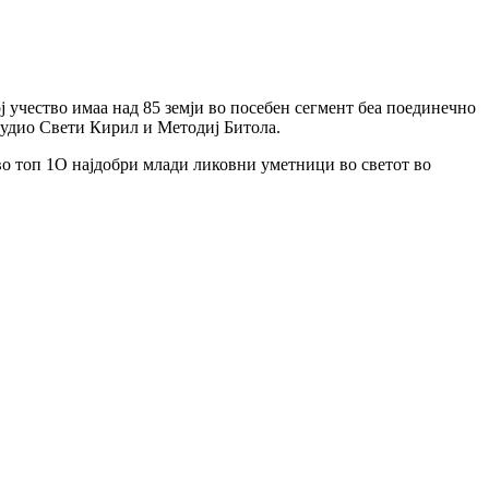
ј учество имаа над 85 земји во посебен сегмент беа поединечно
тудио Свети Кирил и Методиј Битола.
о топ 1О најдобри млади ликовни уметници во светот во