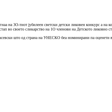
наа на 3О-тиот јубилеен светски детски ликовен конкурс а на ко
тап во своето сликарство на 1О членови на Детското ликовно с
Тасевски што од страна на УНЕСКО беа номинирани па оценети в