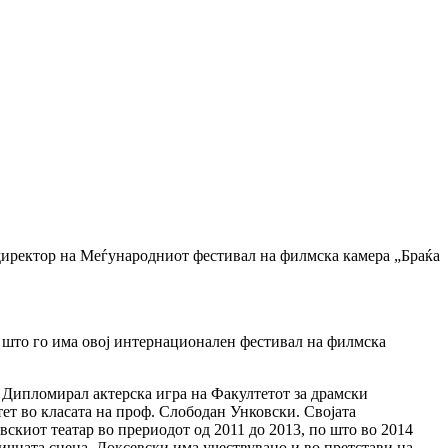
иректор на Меѓународниот фестивал на филмска камера „Браќа
о што го има овој интернационален фестивал на филмска
. Дипломирал актерска игра на Факултетот за драмски
тет во класата на проф. Слободан Унковски. Својата
скиот театар во прериодот од 2011 до 2013, по што во 2014
тичната сцена, Доксевски има учествувано и во претстави на