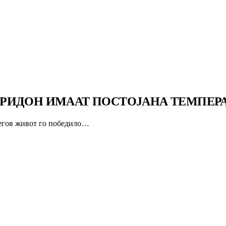
ИДОН ИМААТ ПОСТОЈАНА ТЕМПЕРАТУ
негов живот го победило…