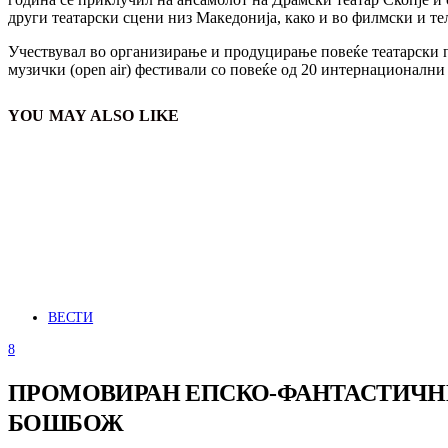
други театарски сцени низ Македонија, како и во филмски и те
Учествувал во организирање и продуцирање повеќе театарски п
музички (open air) фестивали со повеќе од 20 интернационални
YOU MAY ALSO LIKE
ВЕСТИ
8
ПРОМОВИРАН ЕПСКО-ФАНТАСТИЧНИО
БОШБОЖ