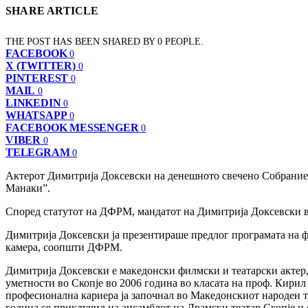
SHARE ARTICLE
THE POST HAS BEEN SHARED BY
0
PEOPLE.
FACEBOOK
0
X (TWITTER)
0
PINTEREST
0
MAIL
0
LINKEDIN
0
WHATSAPP
0
FACEBOOK MESSENGER
0
VIBER
0
TELEGRAM
0
Актерот Димитрија Доксевски на денешното свечено Собрание
Манаки”.
Според статутот на ДФРМ, мандатот на Димитрија Доксевски ва
Димитрија Доксевски ја презентираше предлог програмата на ф
камера, соопшти ДФРМ.
Димитрија Доксевски е македонски филмски и театарски актер, 
уметности во Скопје во 2006 година во класата на проф. Кирил
професионална кариера ја започнал во Македонскиот народен те
година се приклучил на ансамблот на Драмски театар Скопје и с