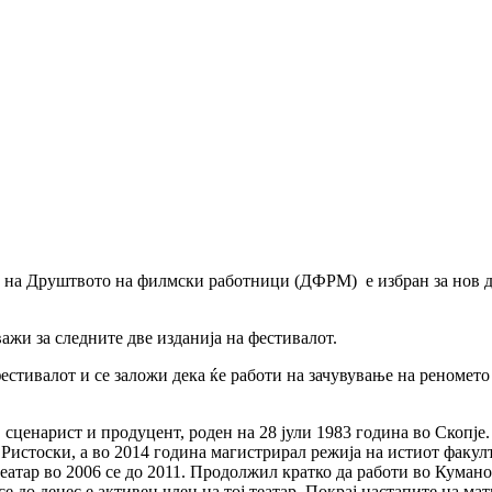
 на Друштвото на филмски работници (ДФРМ) е избран за нов д
жи за следните две изданија на фестивалот.
естивалот и се заложи дека ќе работи на зачувување на реномет
сценарист и продуцент, роден на 28 јули 1983 година во Скопје
 Ристоски, а во 2014 година магистрирал режија на истиот факул
атар во 2006 се до 2011. Продолжил кратко да работи во Куманов
е до денес е активен член на тој театар. Покрај настапите на ма