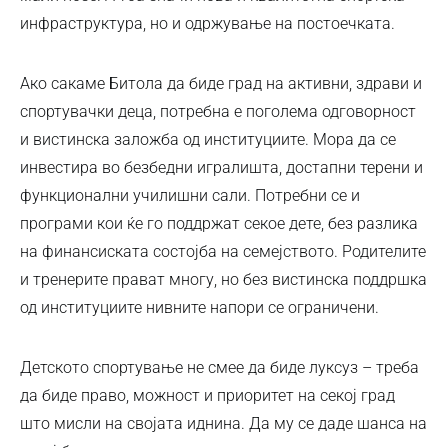
инфраструктура, но и одржување на постоечката.
Ако сакаме Битола да биде град на активни, здрави и
спортувачки деца, потребна е поголема одговорност
и вистинска заложба од институциите. Мора да се
инвестира во безбедни игралишта, достапни терени и
функционални училишни сали. Потребни се и
програми кои ќе го поддржат секое дете, без разлика
на финансиската состојба на семејството. Родителите
и тренерите прават многу, но без вистинска поддршка
од институциите нивните напори се ограничени.
Детското спортување не смее да биде луксуз – треба
да биде право, можност и приоритет на секој град
што мисли на својата иднина. Да му се даде шанса на