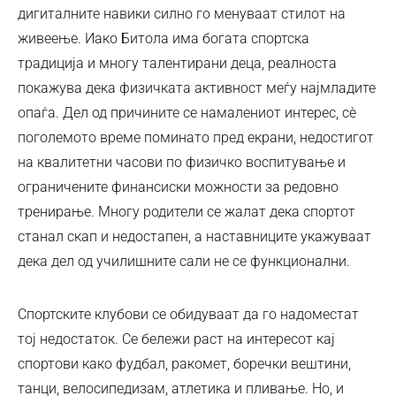
дигиталните навики силно го менуваат стилот на
живеење. Иако Битола има богата спортска
традиција и многу талентирани деца, реалноста
покажува дека физичката активност меѓу најмладите
опаѓа. Дел од причините се намалениот интерес, сè
поголемото време поминато пред екрани, недостигот
на квалитетни часови по физичко воспитување и
ограничените финансиски можности за редовно
тренирање. Многу родители се жалат дека спортот
станал скап и недостапен, а наставниците укажуваат
дека дел од училишните сали не се функционални.
Спортските клубови се обидуваат да го надоместат
тој недостаток. Се бележи раст на интересот кај
спортови како фудбал, ракомет, боречки вештини,
танци, велосипедизам, атлетика и пливање. Но, и