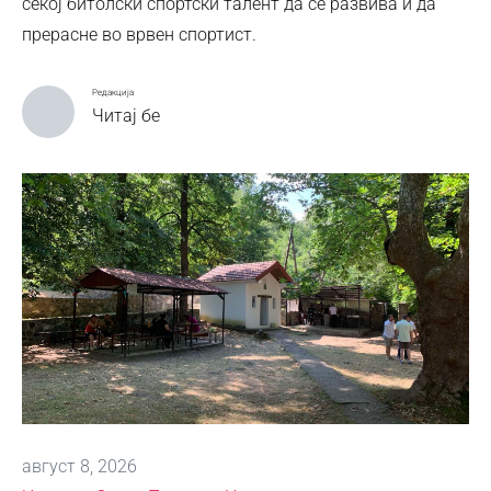
секој битолски спортски талент да се развива и да
прерасне во врвен спортист.
Редакција
Читај бе
август 8, 2026