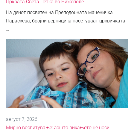
Црквата Света Петка во Нижеполе
На денот посветен на Преподобната маченичка
Параскева, бројни верници ја посетуваат црквичката
…
август 7, 2026
Мирно воспитување: зошто викањето не носи