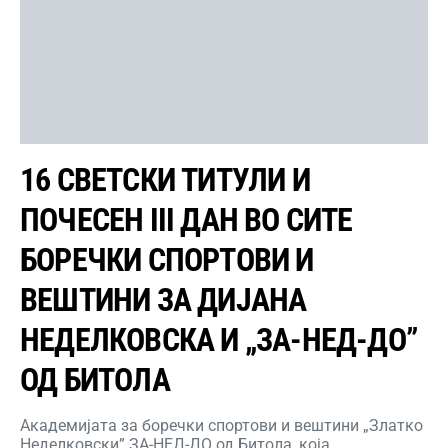
16 СВЕТСКИ ТИТУЛИ И
ПОЧЕСЕН III ДАН ВО СИТЕ
БОРЕЧКИ СПОРТОВИ И
ВЕШТИНИ ЗА ДИЈАНА
НЕДЕЛКОВСКА И „ЗА-НЕД-ДО”
ОД БИТОЛА
Академијата за боречки спортови и вештини „Златко
Неделковски” ЗА-НЕД-ДО од Битола, која…