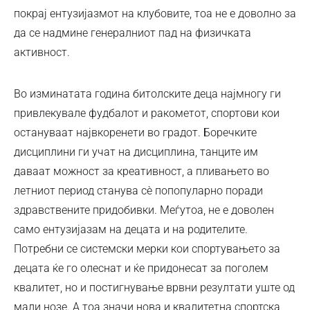
покрај ентузијазмот на клубовите, тоа не е доволно за
да се надмине генералниот пад на физичката
активност.
Во изминатата година битолските деца најмногу ги
привлекувале фудбалот и ракометот, спортови кои
остануваат највкоренети во градот. Боречките
дисциплини ги учат на дисциплина, танците им
даваат можност за креативност, а пливањето во
летниот период станува сè попопуларно поради
здравствените придобивки. Меѓутоа, не е доволен
само ентузијазам на децата и на родителите.
Потребни се системски мерки кои спортувањето за
децата ќе го олеснат и ќе придонесат за поголем
квалитет, но и постигнување врвни резултати уште од
мали нозе. А тоа значи нова и квалитетна спортска