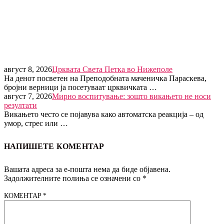
август 8, 2026
Црквата Света Петка во Нижеполе
На денот посветен на Преподобната маченичка Параскева,
бројни верници ја посетуваат црквичката …
август 7, 2026
Мирно воспитување: зошто викањето не носи
резултати
Викањето често се појавува како автоматска реакција – од
умор, стрес или …
НАПИШЕТЕ КОМЕНТАР
Вашата адреса за е-пошта нема да биде објавена.
Задолжителните полиња се означени со
*
КОМЕНТАР
*