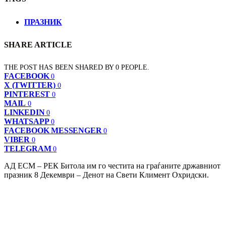
ПРАЗНИК
SHARE ARTICLE
THE POST HAS BEEN SHARED BY
0
PEOPLE.
FACEBOOK
0
X (TWITTER)
0
PINTEREST
0
MAIL
0
LINKEDIN
0
WHATSAPP
0
FACEBOOK MESSENGER
0
VIBER
0
TELEGRAM
0
АД ЕСМ – РЕК Битола им го честита на граѓаните државниот
празник 8 Декември – Денот на Свети Климент Охридски.