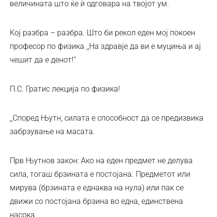
величината што ќе ѝ одговара на твојот ум.
Кој разбра – разбра. Што би рекол еден мој покоен
професор по физика ,,На здравје да ви е муциња и ај
чешит да е денот!”
П.С. Гратис лекција по физика!
,,Според Њутн, силата е способност да се предизвика
забрзување на масата.
Прв Њутнов закон: Ако на еден предмет не делува
сила, тогаш брзината е постојана. Предметот или
мирува (брзината е еднаква на нула) или пак се
движи со постојана брзина во една, единствена
насока.