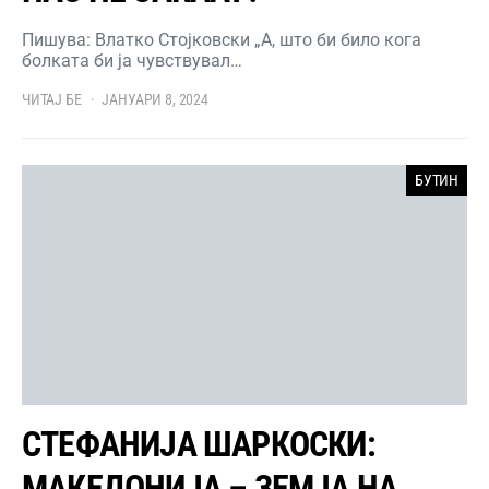
Пишува: Влатко Стојковски „А, што би било кога
болката би ја чувствувал…
ЧИТАЈ БЕ
ЈАНУАРИ 8, 2024
БУТИН
СТЕФАНИЈА ШАРКОСКИ:
МАКЕДОНИЈА – ЗЕМЈА НА