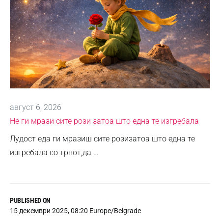
август 6, 2026
Не ги мрази сите рози затоа што една те изгребала
Лудост еда ги мразиш сите розизатоа што една те
изгребала со трнот,да …
PUBLISHED ON
15 декември 2025, 08:20 Europe/Belgrade