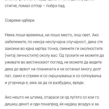
стигне, помал отпор – побрз пад.
Совреме одбери.
Нема лоши времиња, ни лошо место, лош свет. Ако
забележите, по некоја неслучајна случајност, дека сте
закоени во една мртва точка, сменете ги околностите
(читај личностите) околу вас. Од трските не можете да
уживате во вистинскиот поглед, не можете да видите
дека до врвот на планината и не останал многу долг
пат, само е стрмен и со скршнувања и со сопнувања
и угорница е, ама за да се разбудиш, вреди.
Ако нешто не штима, отараси се од луѓето со кои го
дишиш денот и оди понапред, ќе најдеш воздух и за