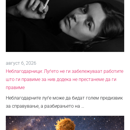
август 6, 2026
Неблагодарници: Луѓето не ги забележуваат работите
што ги правиме за нив додека не престанеме да ги
правиме
Неблагодарните луѓе може да бидат голем предизвик
за справување, а разбирањето на …