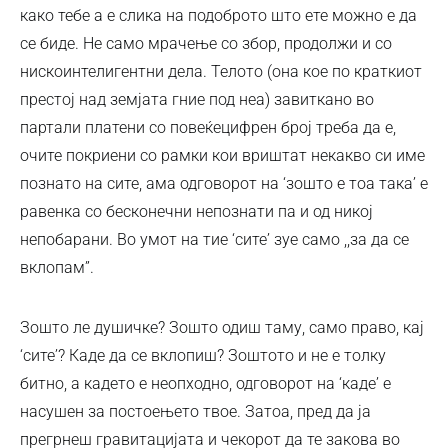
како тебе а е слика на подоброто што ете можно е да
се биде. Не само мрачење со збор, продолжи и со
нискоинтелигентни дела. Телото (она кое по краткиот
престој над земјата гние под неа) завиткано во
партали платени со повеќецифрен број треба да е,
очите покриени со рамки кои вриштат некакво си име
познато на сите, ама одговорот на ‘зошто е тоа така’ е
равенка со бесконечни непознати па и од никој
непобарани. Во умот на тие ‘сите’ зуе само ,,за да се
вклопам”.
Зошто ле душичке? Зошто одиш таму, само право, кај
‘сите’? Каде да се вклопиш? Зоштото и не е толку
битно, а кадето е неопходно, одговорот на ‘каде’ е
насушен за постоењето твое. Затоа, пред да ја
прегрнеш гравитацијата и чекорот да те закова во