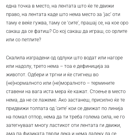
една точка в место, на лентата што ќе те движи
право, на лентата каде што нема место за ‘јас’ оти
таму е веќе гужва, таму се ‘сите’, прашај се, на кое оро
сакаш да се фатиш? Со кој сакаш да играш, со орлите
или со петлите?
Скалила изградени од одлуки што водат или нагоре
или надолу, трето нема – тоа е дефиниција за
животот. Одбери и тргни и ќе стигнеш во
(не)нормалното или (не)моралното – термините
ставени на вага иста мера ќе кажат. Стоење в место
нема, да не се лажеме. Ако застанеш, присилно ќе те
придвижи толпата од ‘сите’ кои се движат по линија
на помал отпор, нема да ти треба голема сила, не го
затегнуваат многу ластикот оти лентата ги движи,
ама па физиката тврди дека и нема далеку да се