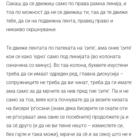
Сакаш да се движиш само по права рамна линија, и
тоа по можност да не се движиш ти, таа да те движи
тебе, да си на подвижна лента, правец право и
никакво скршнување.
Те движи лентата по патеката на ‘сите’, ама оние ‘сите’
кои се како ‘едно’ само под линијата (во колоната
означена со минус). Во таа колона, буквите изустени
треба да си имаат одреден ред, главна дискусија –
сопружниците не треба да ви чинат, треба да ги имате
ама само за да мрчите за нив пред тие ‘сите’. Па и не
само за тоа, веќе кога почнувате да ја везите низата
на бисери ‘рѓосани (знам дека бисерите се скапи оти
не рѓосуваат ама овие се посебните) продолжете ја и
за сѐ друго (и да не ви текне нешто – измислете си,
без гајле и така можи), мрачи за сѐ и за секој што не е