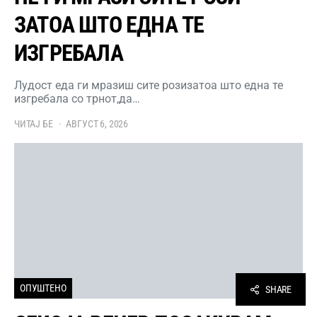
ЗАТОА ШТО ЕДНА ТЕ
ИЗГРЕБАЛА
Лудост еда ги мразиш сите розизатоа што една те
изгребала со трнот,да…
ЧИТАЈ БЕ
АВГУСТ 6, 2026
ОПУШТЕНО
SHARE