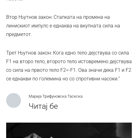
Втор Њутнов закон: Стапката на промена на
линискиот импулс е еднаква на вкупната сила на
предметот.
Трет Њутнов закон: Кога едно тело дејствува со сила
F1 на второ тело, второто тело истовремено дејствува
со сила на првото тело F2=-F1. Ова значи дека F1 и F2
се еднакви по големина но со спротивни насоки.”
Марија Трифуновска Тасеска
Читај бе