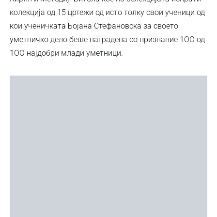
колекција од 15 цртежи од исто толку свои ученици од
кои ученичката Бојана Стефановска за своето
уметничко дело беше наградена со признание 1ОО од
1ОО најдобри млади уметници.