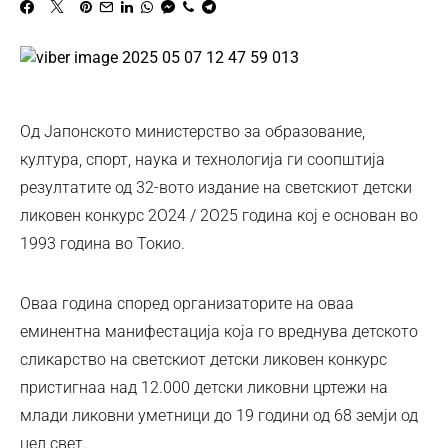
Од Јапонското министерство за образование,
култура, спорт, наука и технологија ги соопштија
резултатите од 32-вото издание на светскиот детски
ликовен конкурс 2О24 / 2О25 година кој е основан во
1993 година во Токио.
Оваа година според организаторите на оваа
еминентна манифестација која го вреднува детското
сликарство на светскиот детски ликовен конкурс
пристигнаа над 12.000 детски ликовни цртежи на
млади ликовни уметници до 19 години од 68 земји од
цел свет.