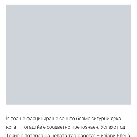
И тоа не фасцинираше со што бевме сигурни дека
кога – тогаш ќе е соодветно препознаен. Успехот од
Токио е потврда на целата таа работа” – изјави Елена