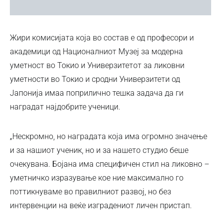
Жири комисијата која во состав е од професори и
академици од Националниот Музеј за модерна
уметност во Токио и Универзитетот за ликовни
уметности во Токио и сродни Универзитети од
Јапонија имаа поприлично тешка задача да ги
наградат најдобрите ученици.
„Нескромно, но наградата која има огромно значење
и за нашиот ученик, но и за нашето студио беше
oчекувана. Бојана има специфичен стил на ликовно –
уметничко изразување кое ние максимално го
поттикнуваме во правилниот развој, но без
интервенции на веќе изградениот личен пристап.