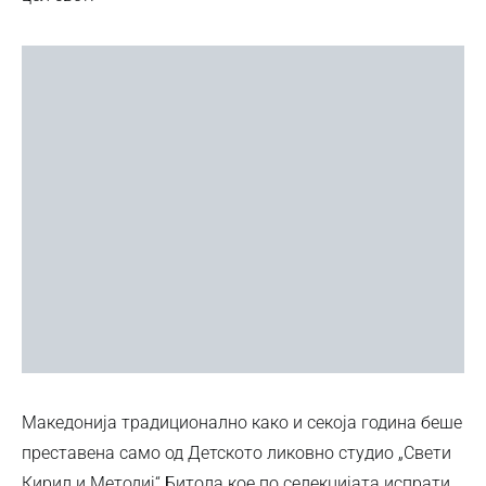
Македонија традиционално како и секоја година беше
преставена само од Детското ликовно студио „Свети
Кирил и Методиј“ Битола кое по селекцијата испрати