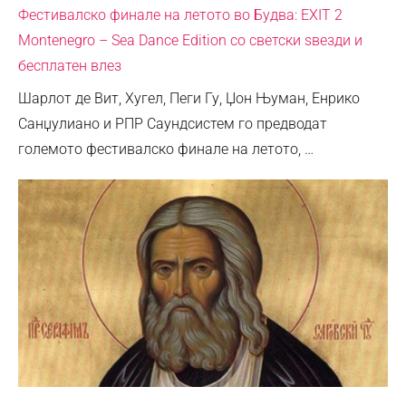
Фестивалско финале на летото во Будва: EXIT 2
Montenegro – Sea Dance Edition со светски ѕвезди и
бесплатен влез
Шарлот де Вит, Хугел, Пеги Гу, Џон Њуман, Енрико
Санџулиано и РПР Саундсистем го предводат
големото фестивалско финале на летото, …