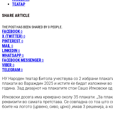
ТЕАТАР
SHARE ARTICLE
THE POST HAS BEEN SHARED BY
0
PEOPLE.
FACEBOOK
0
X (TWITTER)
0
PINTEREST
0
MAIL
0
LINKEDIN
0
WHATSAPP
0
FACEBOOK MESSENGER
0
VIBER
0
TELEGRAM
0
НУ Народен театар Битола учествува со 2 избрани плакати
плакати во Вараждин 2025 и истите ќе бидат изложени во
година. Зад дизајнот на плакатите стои Сашо Илковски од
Илковски досега има креирано околу 35 плакати. „За плака
реквизити во самата претстава. Се совпадна со тоа што 
боите на логото (црвено, сиво, црно) ,имав 3 решенија, а 