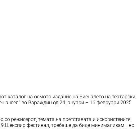
иот каталог на осмото издание на Биеналето на театарски
н ангел“ во Вараждин од 24 јануари – 16 февруари 2025
ор со режисерот, темата на претставата и искористените
на 9.Шекспир фестивал, требаше да биде минимализам… во