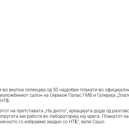
 во вкупна селекција од 50 најдобри плакати во официјалн
 изложбениот салон на Сермаж Палас ГМВ и Галерија „Злате
 НТБ.
тот на претставата „На дното“, креацијата дојде од разгов
сопругата ми работи во лабораторија кај крвта. Плакатот 
конечното го избравме заедно со НТБ“, вели Сашо.