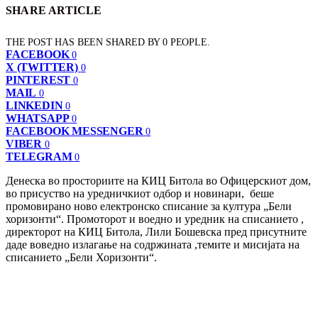
SHARE ARTICLE
THE POST HAS BEEN SHARED BY
0
PEOPLE.
FACEBOOK
0
X (TWITTER)
0
PINTEREST
0
MAIL
0
LINKEDIN
0
WHATSAPP
0
FACEBOOK MESSENGER
0
VIBER
0
TELEGRAM
0
Денеска во просториите на КИЦ Битола во Офицерскиот дом,
во присуство на уредничкиот одбор и новинари, беше
промовирано ново електронско списание за култура „Бели
хоризонти“. Промоторот и воедно и уредник на списанието ,
директорот на КИЦ Битола, Лили Бошевска пред присутните
даде воведно излагање на содржината ,темите и мисијата на
списанието „Бели Хоризонти“.