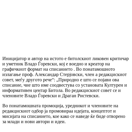
Иницијатор и автор на истото е битолскиот ликовен критичар
и уметник Владо Ѓоревски, кој е воедно и креатор на
графичкиот формат на списанието . Во понатамошното
излагање проф. Александар Стерјовски, член а редакцискиот
совет, меѓу другото рече“: „Природно е што се појави ова
списание, чие што име соодвестува со установата Културен и
информативен центар Битола. Во редакцискиот совет се и
членовите Владо Ѓоревски и Драган Ристевски.
Во понатамошната промоција, уредникот и членовите на
редакцискиот одбор ја промовираа идејата, концептот и
мисијата на списанието, кое како се наведе ќе биде отворено
за млади и нови автори и идеи.