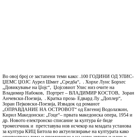
Во овој број се застапени теми како: .100 ГОДИНИ ОД УЛИС-
ЏЕМС ЏОЈС Аурел Шмит „Средба“, . Хорхе Луис Борхес
„Довикување на Џојс“, Џојсовиот Улис низ очите на
Владимир Набоков, Портрет – ВЛАДИМИР КОСТОВ, Зоран
Анчевски-Поезија, . Кратка проза- Едвард Лу „Доплер“,
Зоран Пејковски-Поезија, Извадок од романот
„ОПРАВДАНИЕ НА ОСТРОВОТ“ од Евгениј Водолазкин,
Кирил Македонски: „Гоце“– првата македонска опера, 1954 и
др. Новото електронско списание за култура ќе биде
тромесечник и претставува нов исчекор на младата установа
за култура КИЦ Битола во актуелизирање на културата како
општествена тема и промовирање на нови автори и идеи и