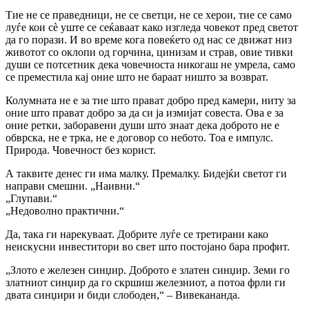
Тие не се праведници, не се светци, не се херои, тие се само
луѓе кои сè уште се сеќаваат како изгледа човекот пред светот
да го порази. И во време кога повеќето од нас се движат низ
животот со оклопи од горчина, цинизам и страв, овие тивки
души се потсетник дека човечноста никогаш не умрела, само
се преместила кај оние што не бараат ништо за возврат.
Колумната не е за тие што прават добро пред камери, ниту за
оние што прават добро за да си ја измијат совеста. Ова е за
оние ретки, заборавени души што знаат дека доброто не е
обврска, не е трка, не е договор со небото. Тоа е импулс.
Природа. Човечност без корист.
А таквите денес ги има малку. Премалку. Бидејќи светот ги
направи смешни. „Наивни.“
„Глупави.“
„Недоволно практични.“
Да, така ги нарекуваат. Добрите луѓе се третирани како
неискусни инвеститори во свет што постојано бара профит.
„Злото е железен синџир. Доброто е златен синџир. Земи го
златниот синџир да го скршиш железниот, а потоа фрли ги
двата синџири и биди слободен,“ – Вивекананда.