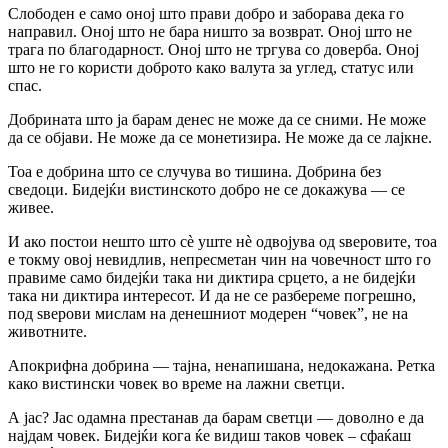
Слободен е само оној што прави добро и заборава дека го
направил. Оној што не бара ништо за возврат. Оној што не
трага по благодарност. Оној што не тргува со доверба. Оној
што не го користи доброто како валута за углед, статус или
спас.
Добрината што ја барам денес не може да се сними. Не може
да се објави. Не може да се монетизира. Не може да се лајкне.
Тоа е добрина што се случува во тишина. Добрина без
сведоци. Бидејќи вистинското добро не се докажува — се
живее.
И ако постои нешто што сè уште нè одвојува од ѕверовите, тоа
е токму овој невидлив, непресметан чин на човечност што го
правиме само бидејќи така ни диктира срцето, а не бидејќи
така ни диктира интересот. И да не се разбереме погрешно,
под ѕверови мислам на денешниот модерен “човек”, не на
животните.
Апокрифна добрина — тајна, ненапишана, недокажана. Ретка
како вистински човек во време на лажни светци.
А јас? Јас одамна престанав да барам светци — доволно е да
најдам човек. Бидејќи кога ќе видиш таков човек – сфаќаш