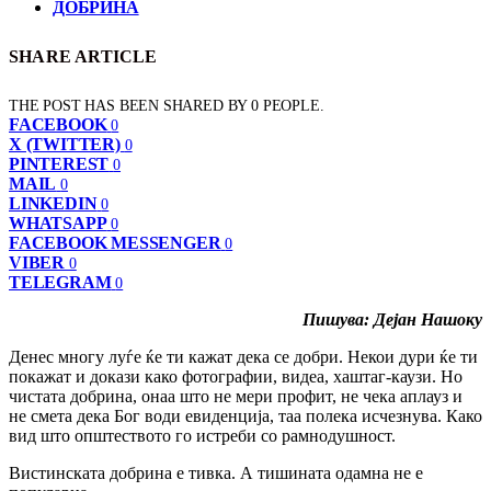
ДОБРИНА
SHARE ARTICLE
THE POST HAS BEEN SHARED BY
0
PEOPLE.
FACEBOOK
0
X (TWITTER)
0
PINTEREST
0
MAIL
0
LINKEDIN
0
WHATSAPP
0
FACEBOOK MESSENGER
0
VIBER
0
TELEGRAM
0
Пишува: Дејан Нашоку
Денес многу луѓе ќе ти кажат дека се добри. Некои дури ќе ти
покажат и докази како фотографии, видеа, хаштаг-каузи. Но
чистата добрина, онаа што не мери профит, не чека аплауз и
не смета дека Бог води евиденција, таа полека исчезнува. Како
вид што општеството го истреби со рамнодушност.
Вистинската добрина е тивка. А тишината одамна не е