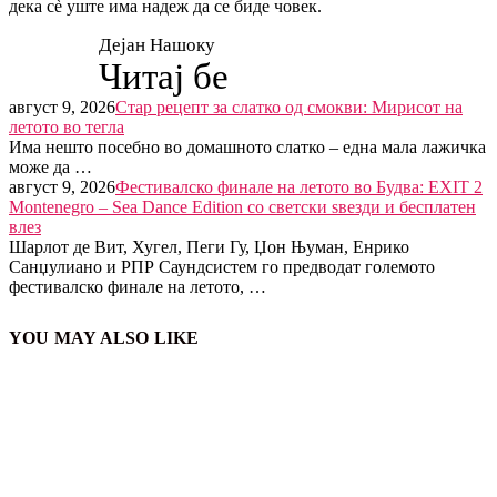
дека сè уште има надеж да се биде човек.
Дејан Нашоку
Читај бе
август 9, 2026
Стар рецепт за слатко од смокви: Мирисот на
летото во тегла
Има нешто посебно во домашното слатко – една мала лажичка
може да …
август 9, 2026
Фестивалско финале на летото во Будва: EXIT 2
Montenegro – Sea Dance Edition со светски ѕвезди и бесплатен
влез
Шарлот де Вит, Хугел, Пеги Гу, Џон Њуман, Енрико
Санџулиано и РПР Саундсистем го предводат големото
фестивалско финале на летото, …
YOU MAY ALSO LIKE