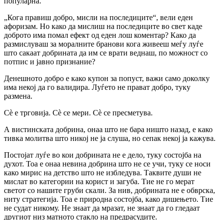
популарна.
„Кога правиш добро, мисли на последиците“, вели еден
афоризам. Но како да мислиш на последиците во свет каде
доброто има помал ефект од еден лош коментар? Како да
размислуваш за моралните бранови кога живееш меѓу луѓе
што сакаат добрината да им се врати веднаш, по можност со
потпис и јавно признание?
Денешното добро е како купон за попуст, важи само доколку
има некој да го валидира. Луѓето не прават добро, туку
размена.
Сè е трговија. Сè се мери. Сè се пресметува.
А вистинската добрина, онаа што не бара ништо назад, е како
тивка молитва што никој не ја слуша, но сепак некој ја кажува.
Постојат луѓе во кои добрината не е дело, туку состојба на
духот. Тоа е онаа невина добрина што не се учи, туку се носи
како мирис на детство што не избледува. Таквите души не
мислат во категории на корист и загуба. Тие не го мерат
светот со нашите груби скали. За нив, добрината не е обврска,
ниту стратегија. Тоа е природна состојба, како дишењето. Тие
не судат никому. Не знаат да мразат, не знаат да го гледаат
другиот низ матното стакло на предрасудите.