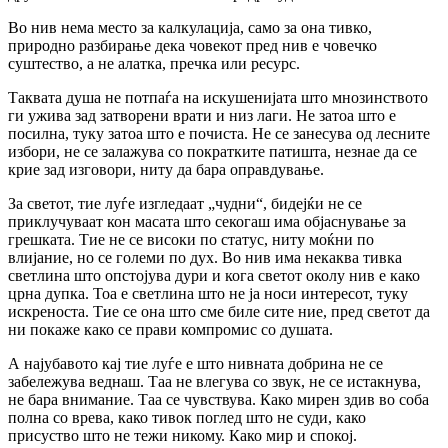
Во нив нема место за калкулација, само за она тивко,
природно разбирање дека човекот пред нив е човечко
суштество, а не алатка, пречка или ресурс.
Таквата душа не потпаѓа на искушенијата што мнозинството
ги ужива зад затворени врати и низ лаги. Не затоа што е
посилна, туку затоа што е почиста. Не се занесува од лесните
избори, не се залажува со пократките патишта, незнае да се
крие зад изговори, ниту да бара оправдување.
За светот, тие луѓе изгледаат „чудни“, бидејќи не се
приклучуваат кон масата што секогаш има објаснување за
грешката. Тие не се високи по статус, ниту моќни по
влијание, но се големи по дух. Во нив има некаква тивка
светлина што опстојува дури и кога светот околу нив е како
црна дупка. Тоа е светлина што не ја носи интересот, туку
искреноста. Тие се она што сме биле сите ние, пред светот да
ни покаже како се прави компромис со душата.
А најубавото кај тие луѓе е што нивната добрина не се
забележува веднаш. Таа не влегува со звук, не се истакнува,
не бара внимание. Таа се чувствува. Како мирен здив во соба
полна со врева, како тивок поглед што не суди, како
присуство што не тежи никому. Како мир и спокој.