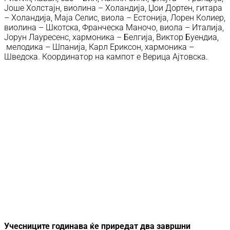
Јоше Холстајн, виолина – Холандија, Џои Дортен, гитара
– Холандија, Маја Селис, виола – Естонија, Лорен Колиер,
виолина – Шкотска, Франческа Маночо, виола – Италија,
Јорун Лауресенс, хармоника – Белгија, Виктор Буендиа,
мелодика – Шпанија, Карл Ериксон, хармоника –
Шведска. Координатор на кампот е Верица Ајтовска.
Учесниците годинава ќе приредат два завршни