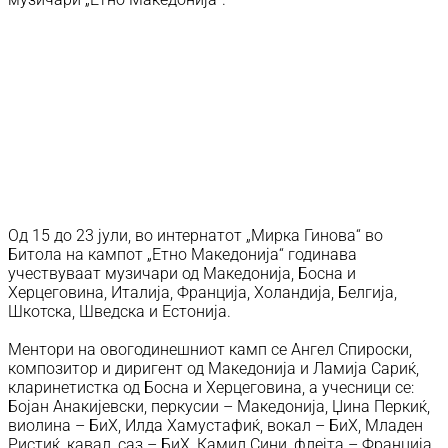
Од 15 до 23 јули, во интернатот „Мирка Гинова“ во
Битола на кампот „Етно Македонија“ годинава
учествуваат музичари од Македонија, Босна и
Херцеговина, Италија, Франција, Холандија, Белгија,
Шкотска, Шведска и Естонија.
Ментори на овогодинешниот камп се Ангел Спироски,
композитор и диригент од Македонија и Ламија Сариќ,
кларинетистка од Босна и Херцеговина, а учесници се:
Бојан Анакијевски, перкусии – Македонија, Џина Перкиќ,
виолина – БиХ, Илда Хамустафиќ, вокал – БиХ, Младен
Ристиќ, кавал, саз – БиХ, Камил Сини, флејта – Франција,