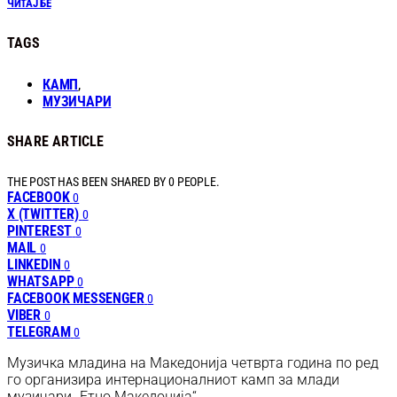
ЧИТАЈ БЕ
TAGS
КАМП
,
МУЗИЧАРИ
SHARE ARTICLE
THE POST HAS BEEN SHARED BY
0
PEOPLE.
FACEBOOK
0
X (TWITTER)
0
PINTEREST
0
MAIL
0
LINKEDIN
0
WHATSAPP
0
FACEBOOK MESSENGER
0
VIBER
0
TELEGRAM
0
Музичка младина на Македонија четврта година по ред
го организира интернационалниот камп за млади
музичари „Етно Македонија“.