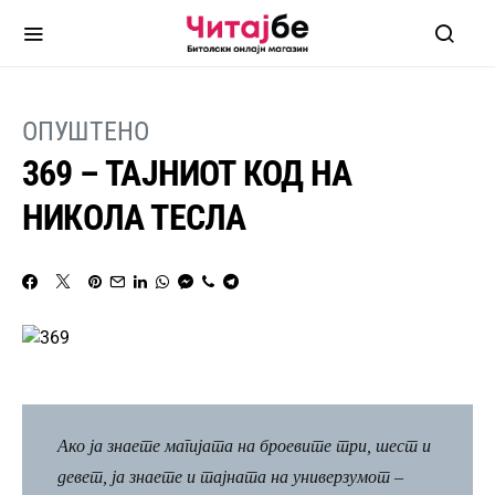
ОПУШТЕНО
369 – ТАЈНИОТ КОД НА
НИКОЛА ТЕСЛА
Ако ја знаете магијата на броевите три, шест и
девет, ја знаете и тајната на универзумот –