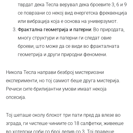
тврдат дека Тесла верувал дека броевите 3, 6 и 9
се поврзани со некој вид енергетска фреквенција
или вибрација која е основа на универзумот.
Фрактална геометрија и патерни
: Во природата,
многу структури и патерни ги следат овие
броеви, што може да се види во фракталната
геометрија и други природни феномени.
Никола Тесла направи безброј мистериозни
експерименти, но тој самиот беше друга мистерија.
Речиси сите брилијантни умови имаат некоја
опсесија.
Тој шеташе околу блокот три пати пред да влезе во
зграда, ги чистеше чиниите со 18 салфетки, живееше
во хотелски соби со број делив со 3. Тој правеше