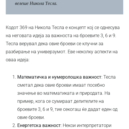
велеше Никола Тесла.
Кодот 369 на Никола Тесла е концепт кој се однесува
на неговата идеја за важноста на броевите 3, 6 и 9.
Тесла верувал дека овие броеви се клучни за
разбирање на универзумот. Еве неколку аспекти на
оваа идеја:
Математичка и нумеролошка важност
: Тесла
сметал дека овие броеви имаат посебно
значење во математиката и природата. На
пример, кога се сумираат делителите на
броевите 3, 6 и 9, тие секогаш ќе дадат еден од
овие броеви.
Енергетска важност
: Некои интерпретатори