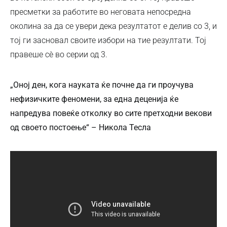
пресметки за работите во неговата непосредна
околина за да се увери дека резултатот е делив со 3, и
тој ги засновал своите избори на тие резултати. Тој
правеше сè во серии од 3.
„Оној ден, кога науката ќе почне да ги проучува
нефизичките феномени, за една деценија ќе
напредува повеќе отколку во сите претходни векови
од своето постоење“ – Никола Тесла