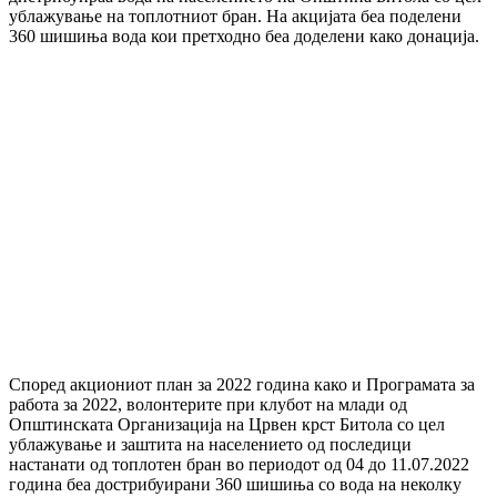
ублажување на топлотниот бран. На акцијата беа поделени
360 шишиња вода кои претходно беа доделени како донација.
Според акциониот план за 2022 година како и Програмата за
работа за 2022, волонтерите при клубот на млади од
Општинската Организација на Црвен крст Битола со цел
ублажување и заштита на населението од последици
настанати од топлотен бран во периодот од 04 до 11.07.2022
година беа дострибуирани 360 шишиња со вода на неколку