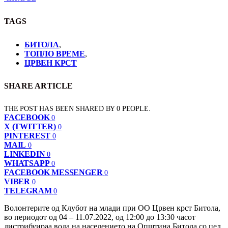
TAGS
БИТОЛА
,
ТОПЛО ВРЕМЕ
,
ЦРВЕН КРСТ
SHARE ARTICLE
THE POST HAS BEEN SHARED BY
0
PEOPLE.
FACEBOOK
0
X (TWITTER)
0
PINTEREST
0
MAIL
0
LINKEDIN
0
WHATSAPP
0
FACEBOOK MESSENGER
0
VIBER
0
TELEGRAM
0
Волонтерите од Клубот на млади при ОО Црвен крст Битола,
во периодот од 04 – 11.07.2022, од 12:00 до 13:30 часот
дистрибуираа вода на населението на Општина Битола со цел