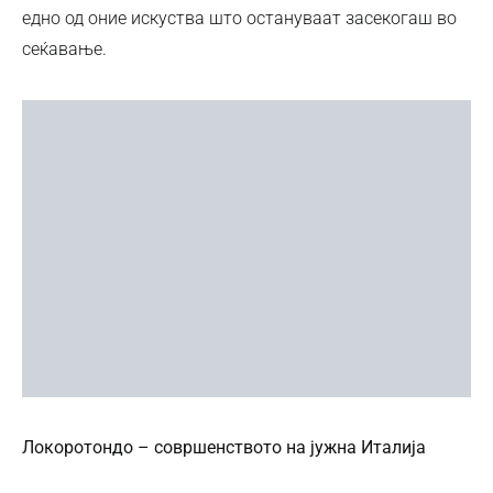
едно од оние искуства што остануваат засекогаш во
сеќавање.
Локоротондо – совршенството на јужна Италија