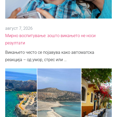
август 7, 2026
Мирно воспитување: зошто викањето не носи
резултати
Викањето често се појавува како автоматска
реакција – од умор, стрес или …