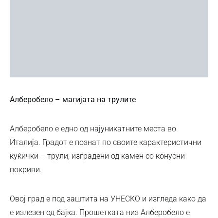
Алберобело – магијата на трулите
Алберобело е едно од најуникатните места во
Италија. Градот е познат по своите карактеристични
куќички – трули, изградени од камен со конусни
покриви.
Овој град е под заштита на УНЕСКО и изгледа како да
е излезен од бајка. Прошетката низ Алберобело е