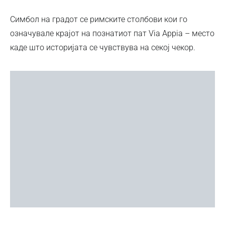
Симбол на градот се римските столбови кои го
означувале крајот на познатиот пат Via Appia – место
каде што историјата се чувствува на секој чекор.