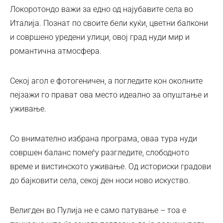
Локоротондо важи за едно од најубавите села во
Италија. Познат по своите бели куќи, цветни балкони
и совршено уредени улици, овој град нуди мир и
романтична атмосфера.
Секој агол е фотогеничен, а погледите кон околните
пејзажи го прават ова место идеално за опуштање и
уживање.
Со внимателно избрана програма, оваа тура нуди
совршен баланс помеѓу разгледите, слободното
време и вистинското уживање. Од историски градови
до бајковити села, секој ден носи ново искуство.
Велигден во Пулија не е само патување – тоа е