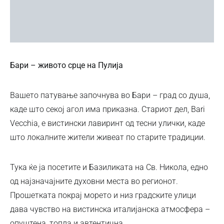
Бари – живото срце на Пулија
Вашето патување започнува во Бари – град со душа,
каде што секој агол има приказна. Стариот дел, Bari
Vecchia, е вистински лавиринт од тесни улички, каде
што локалните жители живеат по старите традиции.
Тука ќе ја посетите и Базиликата на Св. Никола, едно
од најзначајните духовни места во регионот.
Прошетката покрај морето и низ градските улици
дава чувство на вистинска италијанска атмосфера –
опуштена, топла и автентична.