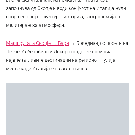
започнува од Скопје и води кон југот на Италија нуди
совршен спој на култура, историја, гастрономија и
медитеранска атмосфера.
Маршрутата Скопје → Бари
→ Бриндизи, со посети на
Лечче, Алберобело и Локоротондо, ве носи низ
највпечатливите дестинации на регионот Пулија –
место каде Италија е најавтентична.