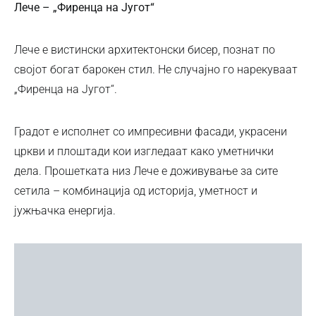
Лече – „Фиренца на Југот“
Лече е вистински архитектонски бисер, познат по
својот богат барокен стил. Не случајно го нарекуваат
„Фиренца на Југот“.
Градот е исполнет со импресивни фасади, украсени
цркви и плоштади кои изгледаат како уметнички
дела. Прошетката низ Лече е доживување за сите
сетила – комбинација од историја, уметност и
јужњачка енергија.