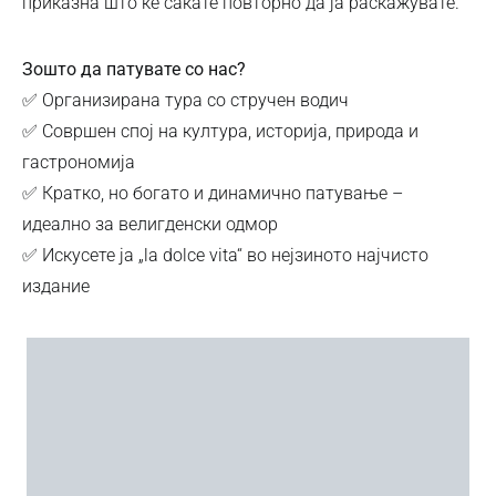
приказна што ќе сакате повторно да ја раскажувате.
Зошто да патувате со нас?
✅ Организирана тура со стручен водич
✅ Совршен спој на култура, историја, природа и
гастрономија
✅ Кратко, но богато и динамично патување –
идеално за велигденски одмор
✅ Искусете ја „la dolce vita“ во нејзиното најчисто
издание