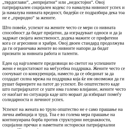
„тврдоглави“, „непријатни“ или „недостојни“. Овој
патријархален социјален кодекс го намалува нивниот успех и
ја намалува нивната вредност, бидејќи се подразбира дека тоа
не е „природно“ за жените.
Што повеќе, успехот на жените често се мери со нивната
способност да бидат пријатни, да изградуваат односи и да ја
задржат својата женственост, додека мажите се прифатени
кога се агресивни и храбри. Овој двоен стандард продолжува
да ги ограничава жените во нивните напори да бидат
признати за нивната работа и таленти.
Еден од најголемите предизвици во светот на успешните
жени е недостатокот на меѓусебна поддршка. Жените често се
соочуваат со конкуренција, наместо да се обединат за да
создадат силна мрежа на поддршка која ќе им овозможи да ги
рушат бариерите на патот до успехот. Во општеството каде
што патријархатот се уште има големо влијание, жените често
се наоѓаат во ситуација каде што мораат да избираат помеѓу
солидарноста и личниот успех.
Успехот на жената во труло општество не е само прашање на
лична амбиција и труд. Тоа е во голема мера прашање на
континуирана борба против структурни нееднаквости,
социјални пречки и наметнати историски патријархални