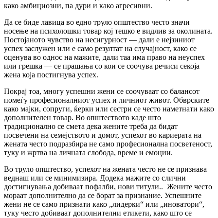
како амбициозни, па дури и како агресивни.
Да се биде лавица во едно труло општество често значи
носење на психолошки товар кој тешко е видлив за околината.
Постојаното чувство на несигурност — дали е нејзиниот
успех заслужен или е само резултат на случајност, како се
оценува во однос на мажите, дали таа има право на неуспех
или грешка — се прашања со кои се соочува речиси секоја
жена која постигнува успех.
Покрај тоа, многу успешни жени се соочуваат со балансот
помеѓу професионалниот успех и личниот живот. Обврските
како мајки, сопруги, ќерки или сестри се често наметнати како
дополнителен товар. Во општеството каде што
традиционално се смета дека жените треба да бидат
посвечени на семејството и домот, успехот во кариерата на
жената често подразбира не само професионална посветеност,
туку и жртва на личната слобода, време и емоции.
Во труло општество, успехот на жената често не се признава
веднаш или се минимизира. Додека мажите со слични
достигнувања добиваат пофалби, нови титули.. Жените често
мораат дополнително да се борат за признание. Успешните
жени не се само признати како „лидерки“ или „иноватори“,
туку често добиваат дополнителни етикети, како што се