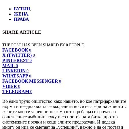
БУТИН
,
ЖЕНА
,
ПРАВА
SHARE ARTICLE
THE POST HAS BEEN SHARED BY
0
PEOPLE.
FACEBOOK
0
X (TWITTER)
0
PINTEREST
0
MAIL
0
LINKEDIN
0
WHATSAPP
0
FACEBOOK MESSENGER
0
VIBER
0
TELEGRAM
0
Во едно труло општество како нашето, во кое патријархалните
норми и нееднаквоста се вкоренети во сите сфери на животот,
жените кои се успешни не само што треба да се соочат со
сопствените амбиции, туку и со постојаната битка против
системските пречки и социјалните предрасуди. И додека
многу од нив се сметаат за „успешни“, важно е да се постави