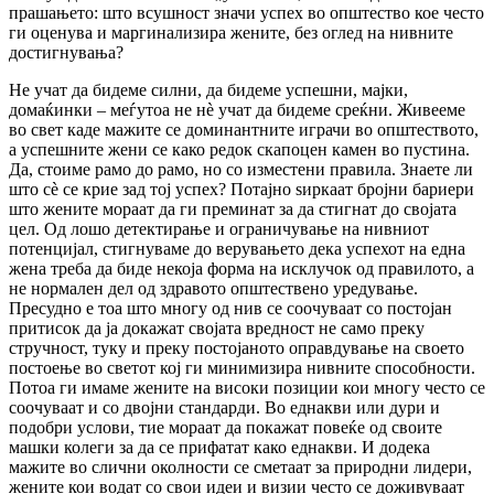
прашањето: што всушност значи успех во општество кое често
ги оценува и маргинализира жените, без оглед на нивните
достигнувања?
Не учат да бидеме силни, да бидеме успешни, мајки,
домаќинки – меѓутоа не нѐ учат да бидеме среќни. Живееме
во свет каде мажите се доминантните играчи во општеството,
а успешните жени се како редок скапоцен камен во пустина.
Да, стоиме рамо до рамо, но со изместени правила. Знаете ли
што сѐ се крие зад тој успех? Потајно ѕиркаат бројни бариери
што жените мораат да ги преминат за да стигнат до својата
цел. Од лошо детектирање и ограничување на нивниот
потенцијал, стигнуваме до верувањето дека успехот на една
жена треба да биде некоја форма на исклучок од правилото, а
не нормален дел од здравото општествено уредување.
Пресудно е тоа што многу од нив се соочуваат со постојан
притисок да ја докажат својата вредност не само преку
стручност, туку и преку постојаното оправдување на своето
постоење во светот кој ги минимизира нивните способности.
Потоа ги имаме жените на високи позиции кои многу често се
соочуваат и со двојни стандарди. Во еднакви или дури и
подобри услови, тие мораат да покажат повеќе од своите
машки колеги за да се прифатат како еднакви. И додека
мажите во слични околности се сметаат за природни лидери,
жените кои водат со свои идеи и визии често се доживуваат