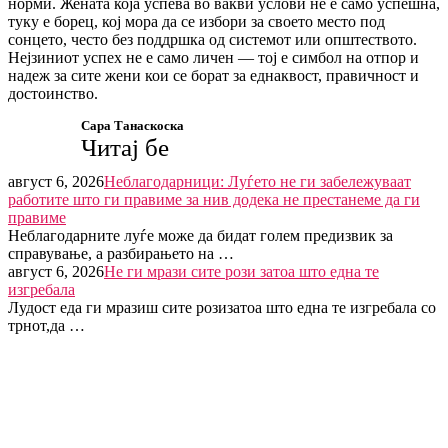
норми. Жената која успева во вакви услови не е само успешна,
туку е борец, кој мора да се избори за своето место под
сонцето, често без поддршка од системот или општеството.
Нејзиниот успех не е само личен — тој е симбол на отпор и
надеж за сите жени кои се борат за еднаквост, правичност и
достоинство.
Сара Танаскоска
Читај бе
август 6, 2026
Неблагодарници: Луѓето не ги забележуваат
работите што ги правиме за нив додека не престанеме да ги
правиме
Неблагодарните луѓе може да бидат голем предизвик за
справување, а разбирањето на …
август 6, 2026
Не ги мрази сите рози затоа што една те
изгребала
Лудост еда ги мразиш сите розизатоа што една те изгребала со
трнот,да …