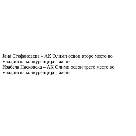
Јана Стефановска – АК Олимп освои второ место во
младинска конкуренција – жени
Изабела Насковска – АК Олимп освои трето место во
младинска конкуренција – жени