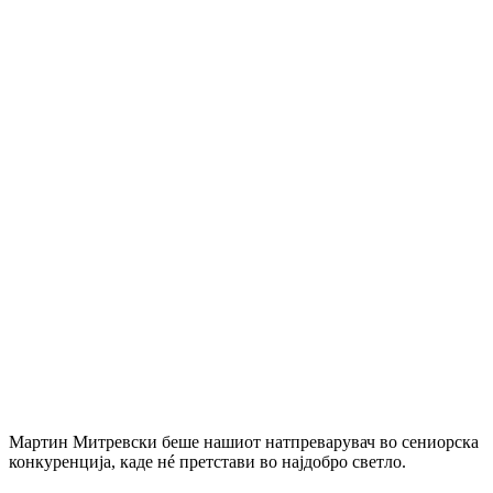
Мартин Митревски беше нашиот натпреварувач во сениорска
конкуренција, каде нé претстави во најдобро светло.