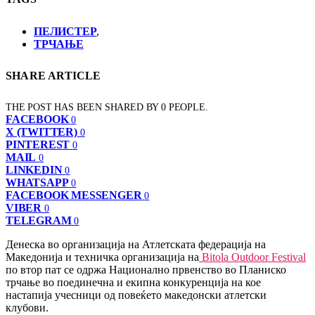
ПЕЛИСТЕР
,
ТРЧАЊЕ
SHARE ARTICLE
THE POST HAS BEEN SHARED BY
0
PEOPLE.
FACEBOOK
0
X (TWITTER)
0
PINTEREST
0
MAIL
0
LINKEDIN
0
WHATSAPP
0
FACEBOOK MESSENGER
0
VIBER
0
TELEGRAM
0
Денеска во организација на Атлетската федерација на
Македонија и техничка организација на
Bitola Outdoor Festival
по втор пат се одржа Национално првенство во Планиско
трчање во поединечна и екипна конкуренција на кое
настапија учесници од повеќето македонски атлетски
клубови.