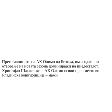
Претставниците на АК Олимп од Битола, имаа одлично
отворање на новата сезона доминирајќи на пиедесталот.
Христијан Шаклевски – АК Олимп освои прво место во
младинска конкуренција – мажи