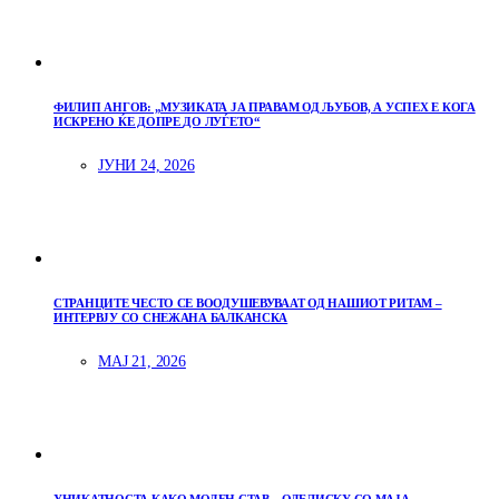
ФИЛИП АНГОВ: „МУЗИКАТА ЈА ПРАВАМ ОД ЉУБОВ, А УСПЕХ Е КОГА
ИСКРЕНО ЌЕ ДОПРЕ ДО ЛУЃЕТО“
ЈУНИ 24, 2026
СТРАНЦИТЕ ЧЕСТО СЕ ВООДУШЕВУВААТ ОД НАШИОТ РИТАМ –
ИНТЕРВЈУ СО СНЕЖАНА БАЛКАНСКА
МАЈ 21, 2026
УНИКАТНОСТА КАКО МОДЕН СТАВ – ОДБЛИСКУ СО МАЈА