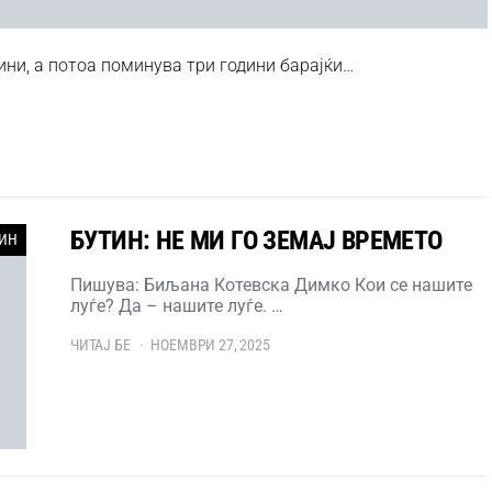
ини, а потоа поминува три години барајќи…
БУТИН: НЕ МИ ГО ЗЕМАЈ ВРЕМЕТО
ИН
Пишува: Биљана Котевска Димко Кои се нашите
луѓе? Да – нашите луѓе. …
ЧИТАЈ БЕ
НОЕМВРИ 27, 2025