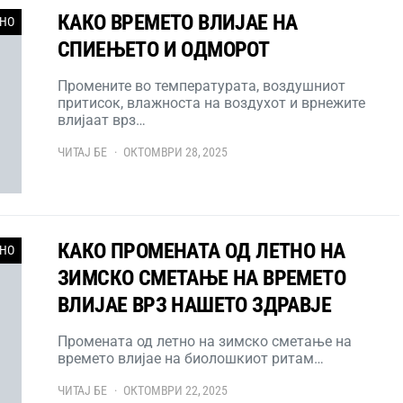
КАКО ВРЕМЕТО ВЛИЈАЕ НА
НО
СПИЕЊЕТО И ОДМОРОТ
Промените во температурата, воздушниот
притисок, влажноста на воздухот и врнежите
влијаат врз…
ЧИТАЈ БЕ
ОКТОМВРИ 28, 2025
КАКО ПРОМЕНАТА ОД ЛЕТНО НА
НО
ЗИМСКО СМЕТАЊЕ НА ВРЕМЕТО
ВЛИЈАЕ ВРЗ НАШЕТО ЗДРАВЈЕ
Промената од летно на зимско сметање на
времето влијае на биолошкиот ритам…
ЧИТАЈ БЕ
ОКТОМВРИ 22, 2025