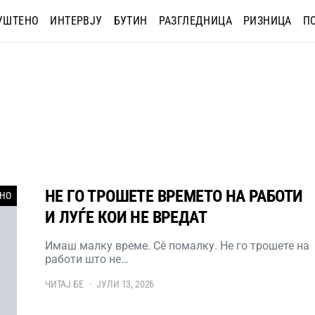
УШТЕНО
ИНТЕРВЈУ
БУТИН
РАЗГЛЕДНИЦА
РИЗНИЦА
П
НЕ ГО ТРОШЕТЕ ВРЕМЕТО НА РАБОТИ
НО
И ЛУЃЕ КОИ НЕ ВРЕДАТ
Имаш малку време. Сè помалку. Не го трошете на
работи што не…
ЧИТАЈ БЕ
ЈУЛИ 13, 2026