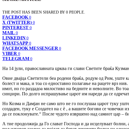
THE POST HAS BEEN SHARED BY
0
PEOPLE.
FACEBOOK
0
X (TWITTER)
0
PINTEREST
0
MAIL
0
LINKEDIN
0
WHATSAPP
0
FACEBOOK MESSENGER
0
VIBER
0
TELEGRAM
0
На 14 јули, православната црква ги слави Светите браќа Кузма
Овие двајца Светители беа родени браќа, родум од Рим, уште ка
болест и мака, и тоа со едноставно полагање на рацете врз нив
имот, но го раздадоа милостиво на бедните и неволните. Во то
синџири. По долго испрашување царот им нареди да се одречат 
Но Козма и Дамјан не само што не го послушаа царот туку уште
создаден, туку е Создател на с ѐ , а вашите богови се човечки
да се поклонувате.“ После чудото извршено над самиот цар – бид
А тие продолжија да Го слават Господа и да исцелуваат болни, 
под изговор заедно да појдат да берат лековити билки ги однес