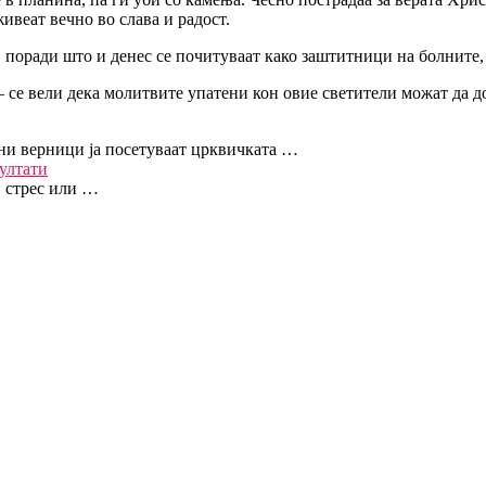
живеат вечно во слава и радост.
поради што и денес се почитуваат како заштитници на болните, 
 се вели дека молитвите упатени кон овие светители можат да д
ни верници ја посетуваат црквичката …
ултати
, стрес или …