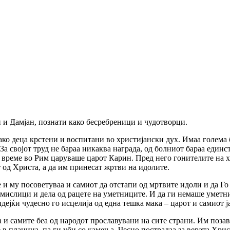
н и Дамјан, познати како бесребреници и чудотворци.
ко деца крстени и воспитани во христијански дух. Имаа голема б
. За својот труд не бараа никаква награда, од болниот бараа еди
а време во Рим царуваше царот Карин. Пред него гонителите на х
од Христа, а да им принесат жртви на идолите.
 и му посоветуваа и самиот да отстапи од мртвите идоли и да Г
 измислици и дела од рацете на уметниците. И да ги немаше уметн
ејќи чудесно го исцелија од една тешка мака – царот и самиот ја
а и самите беа од народот прославувани на сите страни. Им поза
е в планина, па ги уби со камења. Чесно пострадаа за верата Хр