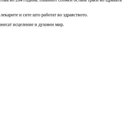
лекарите и сите што работат во здравството.
онесат исцеление и духовен мир.