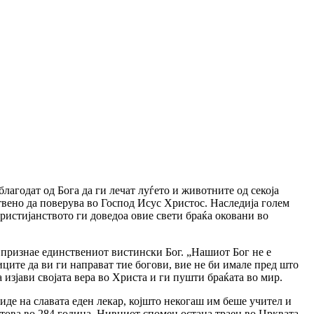
лагодат од Бога да ги лечат луѓето и животните од секоја
нствено да поверува во Господ Исус Христос. Наследија голем
ристијанството ги доведоа овие свети браќа оковани во
о признае единствениот вистински Бог. „Нашиот Бог не е
иците да ви ги направат тие богови, вие не би имале пред што
 изјави својата вера во Христа и ги пушти браќата во мир.
виде на славата еден лекар, којшто некогаш им беше учител и
истова во 284 година. Нивниот спомен остана траен во Црквата