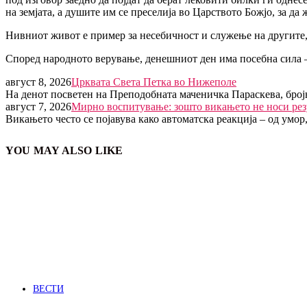
на земјата, а душите им се преселија во Царството Божјо, за да 
Нивниот живот е пример за несебичност и служење на другите, 
Според народното верување, денешниот ден има посебна сила –
август 8, 2026
Црквата Света Петка во Нижеполе
На денот посветен на Преподобната маченичка Параскева, број
август 7, 2026
Мирно воспитување: зошто викањето не носи рез
Викањето често се појавува како автоматска реакција – од умор
YOU MAY ALSO LIKE
ВЕСТИ