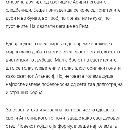
мнозина други; а од еретиците Ариј и неговите
следбеници. Беше принуден да се крие од гонителите
дури и во бунар, во гроб, по приватните куќи, по
пустините. На двапати бегаше во Рим.
Едвај недолго пред смртта едно време проживеа
мирно како добар пастир сред своето стадо, коешто
вистински го љубеше. Мал е бројот на светителите
што се толку клеветени и толку злосторнички гонети
како светиот Атанасиј. Но, неговата голема душа
најпосле излезе победоносна од сета таа долготрајна
и страшна борба.
За совет, утеха и морална потпора често одеше кај
свети Антониј, кого го почитуваше како свој духовен
отец. Човекот којшто ја формулираше најголемата