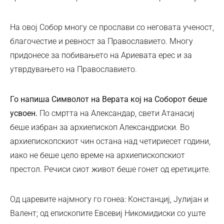
На овој Собор многу се прослави со неговата ученост,
благочестие и ревност за Православието. Многу
придонесе за побивањето на Ариевата ерес и за
утврдувањето на Православието.
Го напиша Символот на Верата кој на Соборот беше
усвоен.
По смртта на Александар, свети Атанасиј
беше избран за архиепископ Александриски. Во
архиепископскиот чин остана над четириесет години,
иако не беше цело време на архиепископскиот
престол. Речиси сиот живот беше гонет од еретиците.
Од царевите најмногу го гонеа: Констанциј, Јулијан и
Валент; од епископите Евсевиј Никомидиски со уште