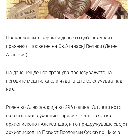
Православните верници денес го одбележуваат
празникот посветен на Св.Атанасиј Велики (Летен
Атанасиј).
На денешен ден се празнува пренесувањето на
неговите мошти, како и чудата што се случуваа над
нив.
Роден во Александрија во 296 година. Од детството
наклонет кон духовниот призив. Беше ѓакон кај
архиепископот Александар, и го придружуваше својот
архиепископ на Првиот Вселенски Собор во Никеја.