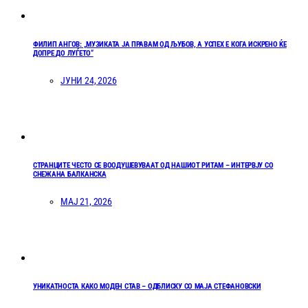
ФИЛИП АНГОВ: „МУЗИКАТА ЈА ПРАВАМ ОД ЉУБОВ, А УСПЕХ Е КОГА ИСКРЕНО ЌЕ
ДОПРЕ ДО ЛУЃЕТО“
ЈУНИ 24, 2026
СТРАНЦИТЕ ЧЕСТО СЕ ВООДУШЕВУВААТ ОД НАШИОТ РИТАМ – ИНТЕРВЈУ СО
СНЕЖАНА БАЛКАНСКА
МАЈ 21, 2026
УНИКАТНОСТА КАКО МОДЕН СТАВ – ОДБЛИСКУ СО МАЈА СТЕФАНОВСКИ