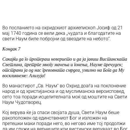
Во посланието на охридскиот архиепископ Јосиф од 21
мај 1740 година се вели дека „чудата и благодатите на
свети Наум биле побројни од ѕвездите на небото“.
Кондак 7
Сакајќи да го протераш неверието и да ја јавиш Вистинската
Светлина, претрпе многу мачења и гонења, Науме пречуден;
отстрани ја од нас гревовната смрдеа, умилно на Бога да Му
воскликнеме: Алилуја!
Во манастирот „Св. Наум“ во Охрид доаѓа на поклонение
народ и од христијанска и од муслиманска вероисповед,
сето тоа поради исцелителната моќ од моштите на Свети
Наум Чудотворец.
Кој верува ќе ја спаси својата душа, Свети Наум беше
ракоположен од единствениот Бог и изложен на
претешки маки поради него, во негово име тој продолжи
да им служи на верниците кои вистински веруваат во Бог