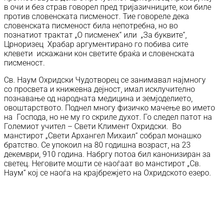
в очи и без страв говорел пред тријазичниците, кои биле
против словенската писменост. Тие говореле дека
словенската писменост била непотребна, но во
познатиот трактат „О писменех“ или „За буквите“,
Црноризец Храбар аргументирано го побива сите
клевети искажани кон светите браќа и словенската
писменост.
Св. Наум Охридски Чудотворец се занимавал најмногу
со просвета и книжевна дејност, имал исклучително
познавање од народната медицина и земјоделието,
овоштарството. Поднел многу физичко мачење во името
на Господа, но не му го скриле духот. Го следел патот на
Големиот учител – Свети Климент Охридски. Во
манстирот „Свети Архангел Михаил“ собрал монашко
братство. Се упокоил на 80 годишна возраст, на 23
декември, 910 година. Набргу потоа бил канонизиран за
светец. Неговите мошти се наоѓаат во манстирот „Св.
Наум“ кој се наоѓа на крајбрежјето на Охридското езеро.