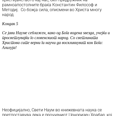
рамноапостолните браќа Константин Философ и
Методиј. Со божја сила, описмени во Христа многу
народ.
Кондак 5
Се јави Науме себлажен, како од Бога водена ѕвезда, учејќи и
просветлувајќи го словенскиот народ. Со светлината
Христова сите верни ги научи да воскликнуват кон Бога:
Алилуја!
Неофицијално, Свети Наум во книжевната наука се
претпоставува дека е прочуениот Црноризец Храбар, кој