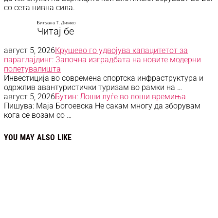
со сета нивна сила.
Биљана Т. Димко
Читај бе
август 5, 2026
Крушево го удвојува капацитетот за
параглајдинг: Започна изградбата на новите модерни
полетувалишта
Инвестиција во современа спортска инфраструктура и
одржлив авантуристички туризам во рамки на …
август 5, 2026
Бутин: Лоши луѓе во лоши времиња
Пишува: Маја Богоевска Не сакам многу да зборувам
кога се возам со …
YOU MAY ALSO LIKE