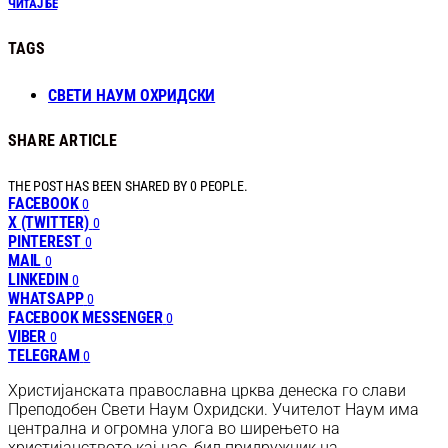
ЧИТАЈ БЕ
TAGS
СВЕТИ НАУМ ОХРИДСКИ
SHARE ARTICLE
THE POST HAS BEEN SHARED BY
0
PEOPLE.
FACEBOOK
0
X (TWITTER)
0
PINTEREST
0
MAIL
0
LINKEDIN
0
WHATSAPP
0
FACEBOOK MESSENGER
0
VIBER
0
TELEGRAM
0
Христијанската православна црква денеска го слави
Преподобен Свети Наум Охридски. Учителот Наум има
централна и огромна улога во ширењето на
христијанството кај нас, бил придружник на