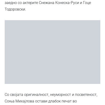
заедно со актерите Снежана Конеска-Руси и Гоце
Тодоровски.
Со својата оригиналност, неуморност и посветеност,
Соња Михајлова остави длабок печат во