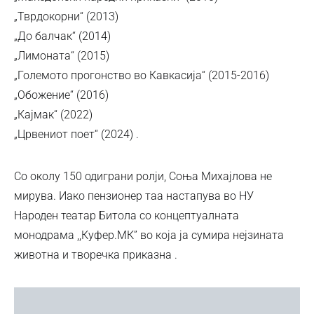
„Тврдокорни“ (2013)
„До балчак“ (2014)
„Лимоната“ (2015)
„Големото прогонство во Кавкасија“ (2015-2016)
„Обожение“ (2016)
„Кајмак“ (2022)
„Црвениот поет“ (2024) .
Со околу 150 одиграни ролји, Соња Михајлова не
мирува. Иако пензионер таа настапува во НУ
Народен театар Битола со концептуалната
монодрама ,,Куфер.МК” во која ја сумира нејзината
животна и творечка приказна .