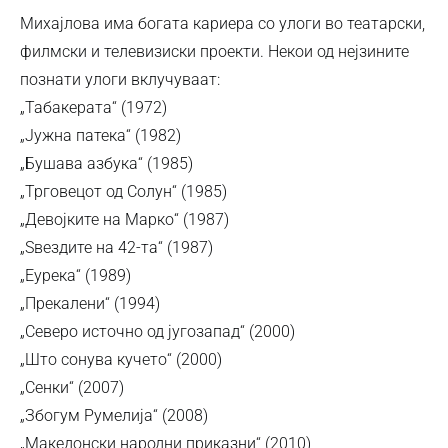
Михајлова има богата кариера со улоги во театарски,
филмски и телевизиски проекти. Некои од нејзините
познати улоги вклучуваат:
„Табакерата“ (1972)
„Јужна патека“ (1982)
„Бушава азбука“ (1985)
„Трговецот од Солун“ (1985)
„Девојките на Марко“ (1987)
„Ѕвездите на 42-та“ (1987)
„Еурека“ (1989)
„Прекалени“ (1994)
„Северо источно од југозапад“ (2000)
„Што сонува кучето“ (2000)
„Сенки“ (2007)
„Збогум Румелија“ (2008)
„Македонски народни приказни“ (2010)