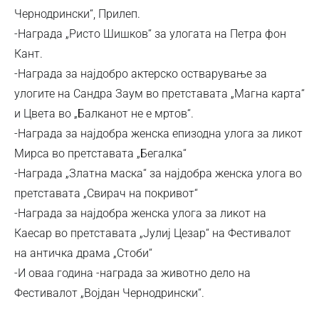
Чернодрински“, Прилеп.
-Награда „Ристо Шишков“ за улогата на Петра фон
Кант.
-Награда за најдобро актерско остварување за
улогите на Сандра Заум во претставата „Магна карта“
и Цвета во „Балканот не е мртов“.
-Награда за најдобра женска епизодна улога за ликот
Мирса во претставата „Бегалка“
-Награда „Златна маска“ за најдобра женска улога во
претставата „Свирач на покривот“
-Награда за најдобра женска улога за ликот на
Каесар во претставата „Јулиј Цезар“ на Фестивалот
на античка драма „Стоби“
-И оваа година -награда за животно дело на
Фестивалот „Војдан Чернодрински“.