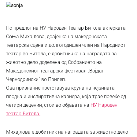
По предлог на НУ Народен Театар Битола актерката
Соња Михајлова, доајенка на македонската
театарска сцена и долгогодишен член на Народниот
театар во Битола, е добитничка на наградата за
животно дело доделена од Собранието на
Македонскиот театарски фестивал „Војдан
Чернодрински“ во Прилеп.
Ова признание претставува круна на нејзината
плодна и инспиративна кариера, која трае повеќе од
четири децении, стои во објавата на
НУ Народен
театар Битола.
Михајлова е добитник на наградата за животно дело