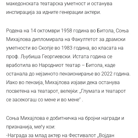
македонската театарска уметност и останува
инспирација за идните генерации актери.
Родена на 14 октомври 1958 година во Битола, Соња
Михајлова дипломирала на Факултетот за драмски
уметности во Скопје во 1983 година, во класата на
проф. Љубиша Георгиевски. Истата година се
вработила во Народниот театар – Битола, каде
останала до нејзиното пензионирање во 2022 година.
Иако во пензија, Михајлова изјави дека останува
посветена на театарот, велејќи: „Глумата и театарот
се засекогаш со мене и во мене“ .
Соња Михајлова е добитничка на бројни награди и
признанија, меѓу кои:
-Награда за млад актер на Фестивалот „Војдан